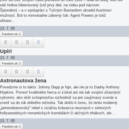
náš hrdina hibernovaný (viď prvý diel, na videu pod názvom
Špionátor) – a v spolupráci s Tučným Bastardom ukradol Austinovi
mužnosť. Bol to mimoriadne zákerný ťah. Agent Powers je totiž
ultrase…
13. 7. 00
Fandom.sk
Upíri
13. 7. 00
Fandom.sk
Astronautova žena
Povedzme si to takto: Johnny Depp je fajn, ale nie je to žiadny Anthony
Hopkins. Povesť kvalitného herca si získal ani nie tak svojimi úžasnými
výkonmi, ako skôr schopnosťou rozhodnúť sa pre zaujímavý scenár a
zveriť sa do rúk dobrého režiséra. Tak došlo k tomu, že tento moderný
„jamesdeanovský“ rebel s vizážou krásavca neuviazol v sériových
hollywoodskych romantických komédiách či akčných trhákoch, ale …
13. 7. 00
Fandom.sk