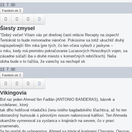
13. 7. 00
Fandom.sk
Šiesty zmysel
"Dobrý večer! Vítam vás pri dnešnej časti relácie Recepty na úspech!
Tentokrát to bude mimoriadne náročné. Pokúsime sa totiž ukuchtiť druhý
najúspešnejší film roka (pre tých, čo len včera vyliezli z jaskyne –
v roku, kedy má premiéru pokračovanie Lucasových Hviezdnych vojen, sa
zásadne súťaží iba o druhé miesto v komerčných rebríčkoch). Naša
úloha bude o to ťažšia, že varechy sa nechopil sk
13. 7. 00
Fandom.sk
Vikingovia
Bol raz jeden Ahmed Ibn Fadlán (ANTONIO BANDERAS), básnik a
vzdelanec, ktorý
tak dlho hobľoval mladučkú ženu istého bagdadského šľachtica, až ho ten
obstarožný humusák s pórovitým nosom nabonzoval kalifovi. Ten Ahmeda
okamžite vymenoval za vyslanca v krajinách na severe, čo v praxi
znamenalo,
že ho poslal do vyhnanstva. Ahmed sa trmácal krajinami Chazarov, Oguzov