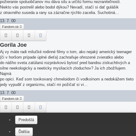
požieranie spoluobčanov mu dáva silu a určitú formu nezraniteľnosti.
Niekto vás postrelil alebo bodol dýkou? Nevadí, stačí si dať gulášik
z otravného suseda a rany sa zázračne rýchlo zacelia. Suchotiná…
13. 7. 00
Fandom.sk
Gorila Joe
Aj vy máte radi milučké rodinné filmy o tom, ako nejaký americký teenager
(či v horšom prípade úplné dieťa) zachraňuje ohrozené zvieratko alebo
do nášho sveta zatúlanú rozprávkovú bytosť pred bandou ziskuchtivých a
silne neekologicky a neeticky mysliacich zloduchov? Ja ich zbožňujem.
Najmä
po opici. Keď som toxikovaný chmeloidom či vodkoínom a nedokážem tieto
jedy vypudiť z organizmu, stačí mi požičať si vi…
13. 7. 00
Fandom.sk
Koniec dní
Predošlá
Ach veru, mnohí z nás sa nechali zblbnúť monštróznou mediálnou
mystifikáciou a na Silvestra 1999 sa zúčastnili predčasného pohrebu
Ďalšia
druhého tisícročia. Ale čo tam po jednom sprostom dátume. Pre potreby tejto