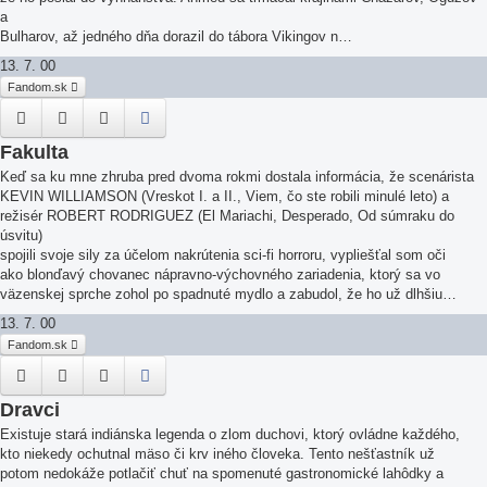
a
Bulharov, až jedného dňa dorazil do tábora Vikingov n…
13. 7. 00
Fandom.sk
Fakulta
Keď sa ku mne zhruba pred dvoma rokmi dostala informácia, že scenárista
KEVIN WILLIAMSON (Vreskot I. a II., Viem, čo ste robili minulé leto) a
režisér ROBERT RODRIGUEZ (El Mariachi, Desperado, Od súmraku do
úsvitu)
spojili svoje sily za účelom nakrútenia sci-fi horroru, vypliešťal som oči
ako blonďavý chovanec nápravno-výchovného zariadenia, ktorý sa vo
väzenskej sprche zohol po spadnuté mydlo a zabudol, že ho už dlhšiu…
13. 7. 00
Fandom.sk
Dravci
Existuje stará indiánska legenda o zlom duchovi, ktorý ovládne každého,
kto niekedy ochutnal mäso či krv iného človeka. Tento nešťastník už
potom nedokáže potlačiť chuť na spomenuté gastronomické lahôdky a