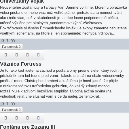
Univerzálny vojak
Neuveriteľne zostarnutý a ťarbavý Van Damme vo filme, ktorému obrazovka
videa pristane omnoho viac než veľké plátno, pretože sa tu nemusí tváriť
ako niečo viac, než v skutočnosti je: a síce lacné podpriemerné béčko,
určené výlučne pre skalných „vandammovských“ všežravcov.
Pokračovanie slušného Emmerichovho krváku je akoby zámerne nahustené
všetkými schémami, na ktoré si len spomeniete: nechýba hrdinova…
13. 7. 00
Fandom.sk
Väznica Fortress
Je to, ako keď idete na záchod a podľa arómy presne viete, ktorý rodinný
príslušník tam bol tesne pred vami. Takisto si stačí na obale videonovinky
prečítať meno Christopher Lambert a každému je hneď jasné, že pôjde
o nízkorozpočtovú treťotriednu gebuzinu, čo každý zdravý mozog
rozfašírkuje kladivom bezočivej stupidity. Úvodná akčná scéna (na
videobrak relatívne slušná) vám síce dá nádej, že tentokrát…
13. 7. 00
Fandom.sk
Fontána pre Zuzanu III