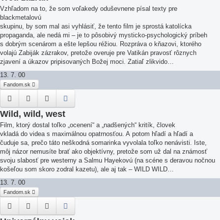
Vzhľadom na to, že som voľakedy oduševnene písal texty pre
blackmetalovú
skupinu, by som mal asi vyhlásiť, že tento film je sprostá katolícka
propaganda, ale nedá mi – je to pôsobivý mysticko-psychologický príbeh
s dobrým scenárom a ešte lepšou réžiou. Rozpráva o kňazovi, ktorého
volajú Zabiják zázrakov, pretože overuje pre Vatikán pravosť rôznych
zjavení a úkazov pripisovaných Božej moci. Zatiaľ zlikvido…
13. 7. 00
Fandom.sk
Wild, wild, west
Film, ktorý dostal toľko „ocenení“ a „nadšených“ kritík, človek
vkladá do videa s maximálnou opatrnosťou. A potom hľadí a hľadí a
čuduje sa, prečo táto neškodná somarinka vyvolala toľko nenávisti. Iste,
môj názor nemusíte brať ako objektívny, pretože som už dal na známosť
svoju slabosť pre westerny a Salmu Hayekovú (na scéne s deravou nočnou
košeľou som skoro zodral kazetu), ale aj tak – WILD WILD…
13. 7. 00
Fandom.sk