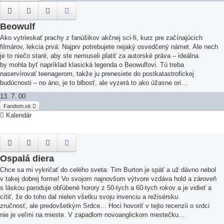
Beowulf
Ako vytrieskať prachy z fanúšikov akčnej sci-fi, kurz pre začínajúcich
filmárov, lekcia prvá: Najprv potrebujete nejaký osvedčený námet. Ale nech
je to niečo staré, aby ste nemuseli platiť za autorské práva – ideálna
by mohla byť napríklad klasická legenda o Beowulfovi. Tú treba
naservírovať teenagerom, takže ju prenesiete do postkatastrofickej
budúcnosti – no áno, je to blbosť, ale vyzerá to ako úžasne ori…
13. 7. 00
Fandom.sk
Kalendár
Ospalá diera
Chce sa mi vykričať do celého sveta: Tim Burton je späť a už dávno nebol
v takej dobrej forme! Vo svojom najnovšom výtvore vzdáva hold a zároveň
s láskou paroduje obľúbené horory z 50-tych a 60-tych rokov a je vidieť a
cítiť, že do toho dal nielen všetku svoju invenciu a režisérsku
zručnosť, ale predovšetkým Srdce… Hoci hovoriť v tejto recenzii o srdci
nie je veľmi na mieste. V zapadlom novoanglickom mestečku…