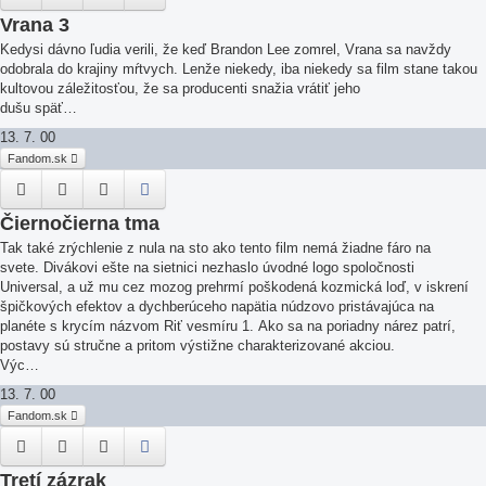
Vrana 3
Kedysi dávno ľudia verili, že keď Brandon Lee zomrel, Vrana sa navždy
odobrala do krajiny mŕtvych. Lenže niekedy, iba niekedy sa film stane takou
kultovou záležitosťou, že sa producenti snažia vrátiť jeho
dušu späť…
13. 7. 00
Fandom.sk
Čiernočierna tma
Tak také zrýchlenie z nula na sto ako tento film nemá žiadne fáro na
svete. Divákovi ešte na sietnici nezhaslo úvodné logo spoločnosti
Universal, a už mu cez mozog prehrmí poškodená kozmická loď, v iskrení
špičkových efektov a dychberúceho napätia núdzovo pristávajúca na
planéte s krycím názvom Riť vesmíru 1. Ako sa na poriadny nárez patrí,
postavy sú stručne a pritom výstižne charakterizované akciou.
Výc…
13. 7. 00
Fandom.sk
Tretí zázrak