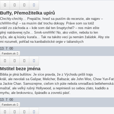
Buffy, Přemožitelka upírů
Chrchly-chrchly… Prepáčte, hneď sa pustím do recenzie, ale najprv –
chŕŕŕŕŕm-tfuj! – sa musím dať trochu dokopy. Práve som sa totiž
vrátil zo záchoda a – kde som dal ten šnuptychel? – nos mám ešte
plný natrávenej ryže… Smrk-smŕŕŕŕŕk! No, ako vidím, nebola to len
ryža, ale aj kúsky kuraťa… Tak na takéto veci ja nemám žalúdok. Aby ste
mi rozumeli, pohľad na kanibalistické orgie v talianskych
13. 7. 00
Fandom.sk
Mstitel beze jména
Biblia je plná bulšitov. Je síce pravda, že z Východu prišli traja
králi, ale nevolali sa Gašpar, Melicher, Baltazár, ale John Woo, Chow Yun-Fat
a Jackie Chan. Samozrejme, cieľom ich púte nebola smradľavá betlehemská
maštaľ, ale veľký rušný Hollywood, a nepriniesli so sebou zlato, kadidlo a
myrhu, ale brokovnicu, špáradlo a zovretú päsť.
13. 7. 00
Fandom.sk