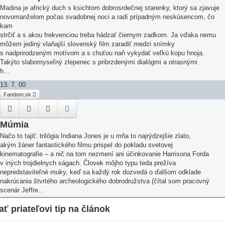
Madina je africký duch s ksichtom dobrosrdečnej starenky, ktorý sa zjavuje
novomanželom počas svadobnej noci a radí prípadným neskúsencom, čo
kam
strčiť a s akou frekvenciou treba hádzať čiernym zadkom. Ja vďaka nemu
môžem jediný vlaňajší slovenský film zaradiť medzi snímky
s nadprirodzeným motívom a s chuťou naň vykydať veľkú kopu hnoja.
Takýto slabomyseľný zlepenec s pribrzdenými dialógmi a otrasnými
h…
13. 7. 00
Fandom.sk
Múmia
Načo to tajiť: trilógia Indiana Jones je u mňa to najrýdzejšie zlato,
akým žáner fantastického filmu prispel do pokladu svetovej
kinematografie – a nič na tom nezmení ani účinkovanie Harrisona Forda
v iných trojdielnych ságach. Človek môjho typu teda prežíva
nepredstaviteľné muky, keď sa každý rok dozvedá o ďalšom odklade
nakrúcania štvrtého archeologického dobrodružstva (čítal som pracovný
scenár Jeffre…
13. 7. 00
ať priateľovi tip na článok
Nadpis článku
äť
Fandom.sk