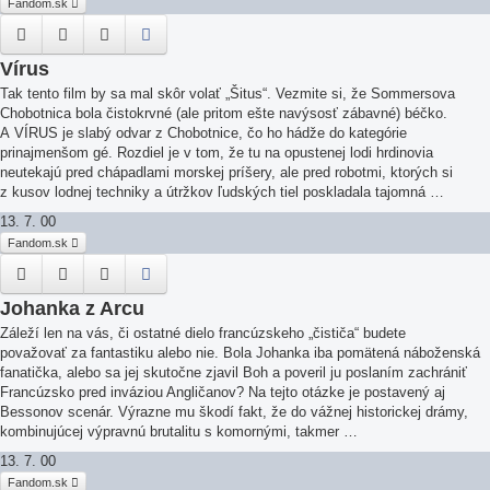
Fandom.sk
Vírus
Tak tento film by sa mal skôr volať „Šitus“. Vezmite si, že Sommersova
Chobotnica bola čistokrvné (ale pritom ešte navýsosť zábavné) béčko.
A VÍRUS je slabý odvar z Chobotnice, čo ho hádže do kategórie
prinajmenšom gé. Rozdiel je v tom, že tu na opustenej lodi hrdinovia
neutekajú pred chápadlami morskej príšery, ale pred robotmi, ktorých si
z kusov lodnej techniky a útržkov ľudských tiel poskladala tajomná …
13. 7. 00
Fandom.sk
Johanka z Arcu
Záleží len na vás, či ostatné dielo francúzskeho „čističa“ budete
považovať za fantastiku alebo nie. Bola Johanka iba pomätená náboženská
fanatička, alebo sa jej skutočne zjavil Boh a poveril ju poslaním zachrániť
Francúzsko pred inváziou Angličanov? Na tejto otázke je postavený aj
Bessonov scenár. Výrazne mu škodí fakt, že do vážnej historickej drámy,
kombinujúcej výpravnú brutalitu s komornými, takmer …
13. 7. 00
Fandom.sk