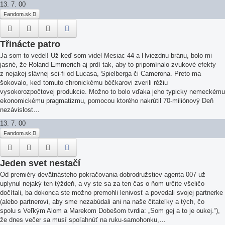
13. 7. 00
Fandom.sk
Třinácte patro
Ja som to vedel! Už keď som videl Mesiac 44 a Hviezdnu bránu, bolo mi
jasné, že Roland Emmerich aj prdí tak, aby to pripomínalo zvukové efekty
z nejakej slávnej sci-fi od Lucasa, Spielberga či Camerona. Preto ma
šokovalo, keď tomuto chronickému béčkarovi zverili réžiu
vysokorozpočtovej produkcie. Možno to bolo vďaka jeho typicky nemeckému
ekonomickému pragmatizmu, pomocou ktorého nakrútil 70-miliónový Deň
nezávislost…
13. 7. 00
Fandom.sk
Jeden svet nestačí
Od premiéry devätnásteho pokračovania dobrodružstiev agenta 007 už
uplynul nejaký ten týždeň, a vy ste sa za ten čas o ňom určite všeličo
dočítali, ba dokonca ste možno premohli lenivosť a povedali svojej partnerke
(alebo partnerovi, aby sme nezabúdali ani na naše čitateľky a tých, čo
spolu s Veľkým Alom a Marekom Dobešom tvrdia: „Som gej a to je oukej.“),
že dnes večer sa musí spoľahnúť na ruku-samohonku,…