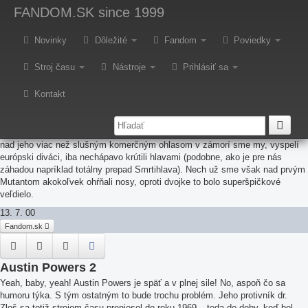
FANDOM.SK
since 1999
Chobotnica
Novinky
Dôležité
Fandom
Poviedky
13. 7. 00
Fandom.sk
Stroj času
Nástroje
Prihlásiť sa
Kontakt
Mutant 2
Nebudem chodiť okolo horúcej kaše. Už Mutant z roku 1995 nebol bohviečo
a
nad jeho viac než slušným komerčným ohlasom v zámorí sme my, vyspelí
európski diváci, iba nechápavo krútili hlavami (podobne, ako je pre nás
záhadou napríklad totálny prepad Smrtihlava). Nech už sme však nad prvým
Mutantom akokoľvek ohŕňali nosy, oproti dvojke to bolo superšpičkové
veľdielo.
13. 7. 00
Fandom.sk
Austin Powers 2
Yeah, baby, yeah! Austin Powers je späť a v plnej sile! No, aspoň čo sa
humoru týka. S tým ostatným to bude trochu problém. Jeho protivník dr.
Zloš sa totiž strojom času preniesol do roku 1969 – teda do doby, keď bol