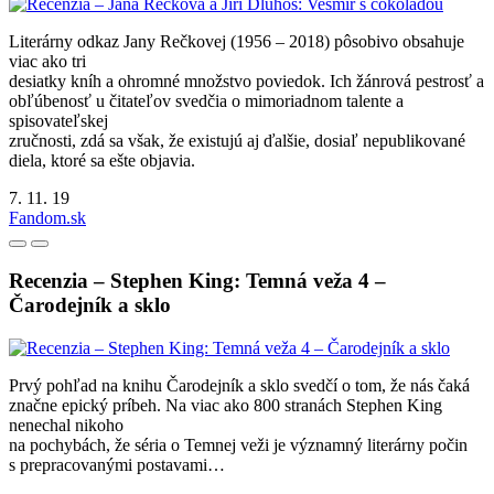
Literárny odkaz Jany Rečkovej (1956 – 2018) pôsobivo obsahuje
viac ako tri
desiatky kníh a ohromné množstvo poviedok. Ich žánrová pestrosť a
obľúbenosť u čitateľov svedčia o mimoriadnom talente a
spisovateľskej
zručnosti, zdá sa však, že existujú aj ďalšie, dosiaľ nepublikované
diela, ktoré sa ešte objavia.
7. 11. 19
Fandom.sk
Recenzia – Stephen King: Temná veža 4 –
Čarodejník a sklo
Prvý pohľad na knihu Čarodejník a sklo svedčí o tom, že nás čaká
značne epický príbeh. Na viac ako 800 stranách Stephen King
nenechal nikoho
na pochybách, že séria o Temnej veži je významný literárny počin
s prepracovanými postavami…