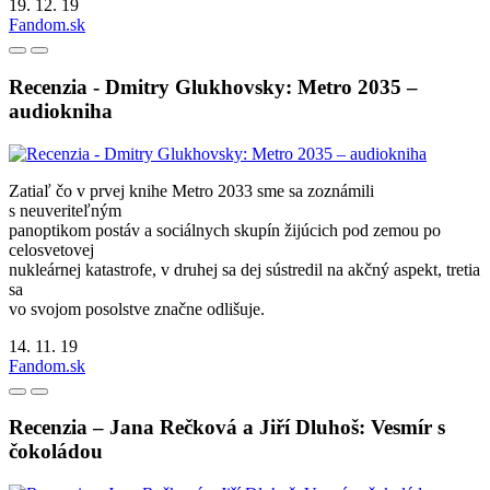
19. 12. 19
Fandom.sk
Recenzia - Dmitry Glukhovsky: Metro 2035 –
audiokniha
Zatiaľ čo v prvej knihe Metro 2033 sme sa zoznámili
s neuveriteľným
panoptikom postáv a sociálnych skupín žijúcich pod zemou po
celosvetovej
nukleárnej katastrofe, v druhej sa dej sústredil na akčný aspekt, tretia
sa
vo svojom posolstve značne odlišuje.
14. 11. 19
Fandom.sk
Recenzia – Jana Rečková a Jiří Dluhoš: Vesmír s
čokoládou