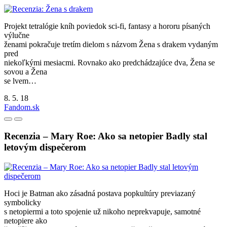
Projekt tetralógie kníh poviedok sci-fi, fantasy a hororu písaných
výlučne
ženami pokračuje tretím dielom s názvom Žena s drakem vydaným
pred
niekoľkými mesiacmi. Rovnako ako predchádzajúce dva, Žena se
sovou a Žena
se lvem…
8. 5. 18
Fandom.sk
Recenzia – Mary Roe: Ako sa netopier Badly stal
letovým dispečerom
Hoci je Batman ako zásadná postava popkultúry previazaný
symbolicky
s netopiermi a toto spojenie už nikoho neprekvapuje, samotné
netopiere ako