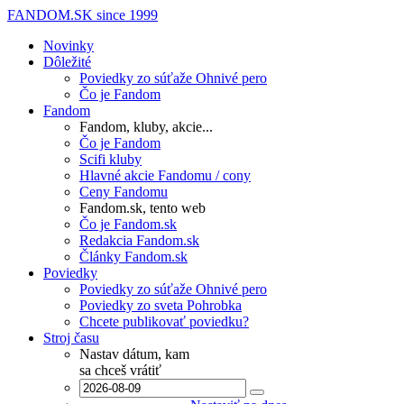
FANDOM.SK
since 1999
Novinky
Dôležité
Poviedky zo súťaže Ohnivé pero
Čo je Fandom
Fandom
Fandom, kluby, akcie...
Čo je Fandom
Scifi kluby
Hlavné akcie Fandomu / cony
Ceny Fandomu
Fandom.sk, tento web
Čo je Fandom.sk
Redakcia Fandom.sk
Články Fandom.sk
Poviedky
Poviedky zo súťaže Ohnivé pero
Poviedky zo sveta Pohrobka
Chcete publikovať poviedku?
Stroj času
Nastav dátum, kam
sa chceš vrátiť