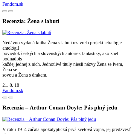
Fandom.sk
Recenzia: Žena s labutí
Nedávno vydaná kniha Žena s labutí uzavrela projekt tetralógie
antológií
poviedok českých a slovenských autoriek fantastiky, ako znel
podnadpis
každej jednej z nich. Jednotlivé tituly niesli názvy Žena se lvem,
Žena se
sovou a Žena s drakem.
21. 8. 18
Fandom.sk
Recenzia – Arthur Conan Doyle: Pás plný jedu
V roku 1914 začala apokalyptická prvá svetová vojna, jej predzvesť