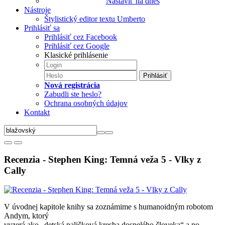
Nastaviť na dnes
Nástroje
Štylistický editor textu Umberto
Prihlásiť sa
Prihlásiť cez Facebook
Prihlásiť cez Google
Klasické prihlásenie
Prihlásiť
Nová registrácia
Zabudli ste heslo?
Ochrana osobných údajov
Kontakt
Recenzia - Stephen King: Temná veža 5 - Vlky z
Cally
V úvodnej kapitole knihy sa zoznámime s humanoidným robotom
Andym, ktorý
vyzerá ako „detská paličková kresba dospelého človeka“ a po