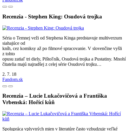
Recenzia - Stephen King: Osudová trojka
Séria o Temnej veži od Stephena Kinga predstavuje multiverzum
siahajúce od
kníh, cez komiksy až po filmové spracovanie. V slovenčine vyšli
z tohto
opusu zatiaľ tri diely, Pištoľník, Osudová trojka a Pustatiny. Mnohí
čitatelia majú najradšej z celej série Osudovú trojku…
2. 7. 18
Fandom.sk
Recenzia – Lucie Lukačovičová a Františka
Vrbenská: Hořící kůň
Spolupráca vplyvných mien v literatúre často vzbudzuje veľké