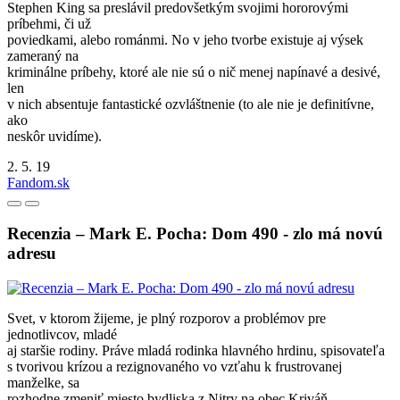
Stephen King sa preslávil predovšetkým svojimi hororovými
príbehmi, či už
poviedkami, alebo románmi. No v jeho tvorbe existuje aj výsek
zameraný na
kriminálne príbehy, ktoré ale nie sú o nič menej napínavé a desivé,
len
v nich absentuje fantastické ozvláštnenie (to ale nie je definitívne,
ako
neskôr uvidíme).
2. 5. 19
Fandom.sk
Recenzia – Mark E. Pocha: Dom 490 - zlo má novú
adresu
Svet, v ktorom žijeme, je plný rozporov a problémov pre
jednotlivcov, mladé
aj staršie rodiny. Práve mladá rodinka hlavného hrdinu, spisovateľa
s tvorivou krízou a rezignovaného vo vzťahu k frustrovanej
manželke, sa
rozhodne zmeniť miesto bydliska z Nitry na obec Kriváň.