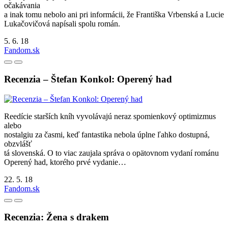
očakávania
a inak tomu nebolo ani pri informácii, že Františka Vrbenská a Lucie
Lukačovičová napísali spolu román.
5. 6. 18
Fandom.sk
Recenzia – Štefan Konkol: Operený had
Reedície starších kníh vyvolávajú neraz spomienkový optimizmus
alebo
nostalgiu za časmi, keď fantastika nebola úplne ľahko dostupná,
obzvlášť
tá slovenská. O to viac zaujala správa o opätovnom vydaní románu
Operený had, ktorého prvé vydanie…
22. 5. 18
Fandom.sk
Recenzia: Žena s drakem