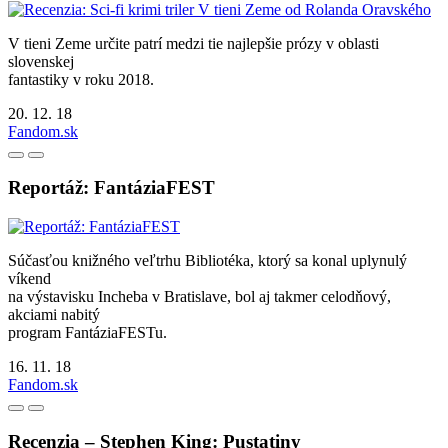
V tieni Zeme určite patrí medzi tie najlepšie prózy v oblasti
slovenskej
fantastiky v roku 2018.
20. 12. 18
Fandom.sk
Reportáž: FantáziaFEST
Súčasťou knižného veľtrhu Bibliotéka, ktorý sa konal uplynulý
víkend
na výstavisku Incheba v Bratislave, bol aj takmer celodňový,
akciami nabitý
program FantáziaFESTu.
16. 11. 18
Fandom.sk
Recenzia – Stephen King: Pustatiny