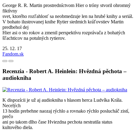
George R. R. Martin prostredníctvom Hier o tróny stvoril ohromný
fiktívny
svet, ktorého rozľahlosť sa neobmedzuje len na hrubé knihy a seriál.
V bohato ilustrovanej knihe Rytier siedmich kráľovstiev Martin
predbehol dej
Hier asi o sto rokov a zmenil perspektívu rozprávača z bohatých
šľachticov na potulných rytierov.
25. 12. 17
Fandom.sk
Recenzia - Robert A. Heinlein: Hvězdná pěchota –
audiokniha
K dispozícii je už aj audiokniha s hlasom herca Ludvíka Krála.
Necelých
13 hodín prebehne naozaj rýchlo a rovnako rýchlo poslucháč zistí,
prečo
ani po takom dlho čase Hviezdna pechota nestratila status
kultového diela.