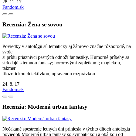
28. 11. 17
Fandom.sk
Recenzia: Žena se sovou
Poviedky v antológii sú tematicky aj žánrovo značne rôznorodé, na
svoje
si prídu priaznivci pestrých odnoží fantastiky. Humorné príbehy sa
striedajú s temnou fantasy; hororovými zápletkami; magickou,
takmer
filozofickou detektívkou, upravenou rozprávkou.
24. 8. 17
Fandom.sk
Recenzia: Moderná urban fantasy
Nečakané spestrenie letných dní priniesla v týchto dňoch antológia
poviedok Moderná urban fantasy so sympatickou a obálkou od