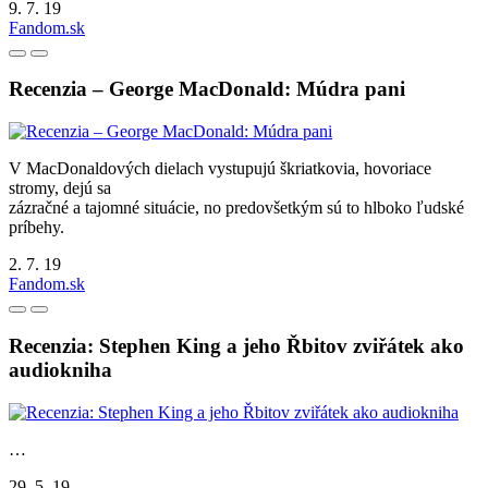
9. 7. 19
Fandom.sk
Recenzia – George MacDonald: Múdra pani
V MacDonaldových dielach vystupujú škriatkovia, hovoriace
stromy, dejú sa
zázračné a tajomné situácie, no predovšetkým sú to hlboko ľudské
príbehy.
2. 7. 19
Fandom.sk
Recenzia: Stephen King a jeho Řbitov zviřátek ako
audiokniha
…
29. 5. 19