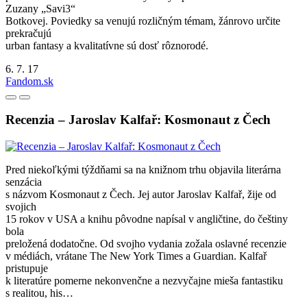
Zuzany „Savi3“
Botkovej. Poviedky sa venujú rozličným témam, žánrovo určite
prekračujú
urban fantasy a kvalitatívne sú dosť rôznorodé.
6. 7. 17
Fandom.sk
Recenzia – Jaroslav Kalfař: Kosmonaut z Čech
Pred niekoľkými týždňami sa na knižnom trhu objavila literárna
senzácia
s názvom Kosmonaut z Čech. Jej autor Jaroslav Kalfař, žije od
svojich
15 rokov v USA a knihu pôvodne napísal v angličtine, do češtiny
bola
preložená dodatočne. Od svojho vydania zožala oslavné recenzie
v médiách, vrátane The New York Times a Guardian. Kalfař
pristupuje
k literatúre pomerne nekonvenčne a nezvyčajne mieša fantastiku
s realitou, his…