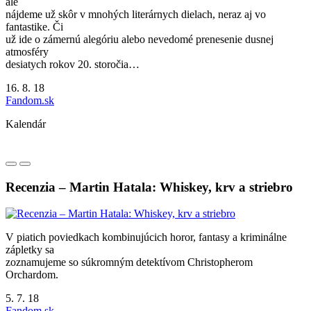
ale
nájdeme už skôr v mnohých literárnych dielach, neraz aj vo
fantastike. Či
už ide o zámernú alegóriu alebo nevedomé prenesenie dusnej
atmosféry
desiatych rokov 20. storočia…
16. 8. 18
Fandom.sk
Kalendár
Recenzia – Martin Hatala: Whiskey, krv a striebro
V piatich poviedkach kombinujúcich horor, fantasy a kriminálne
zápletky sa
zoznamujeme so súkromným detektívom Christopherom
Orchardom.
5. 7. 18
Fandom.sk