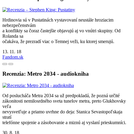
Hrdinovia sú v Pustatinách vystavovaní neustále hroziacim
nebezpečenstvám
a konflikty sa čoraz častejšie objavujú aj vo vnútri skupiny. Od
Rolanda sa
očakáva, že prezradí viac o Temnej veži, ku ktorej smerujú.
13. 11. 18
Fandom.sk
Recenzia: Metro 2034 - audiokniha
Od poslucháča Metra 2034 sa už predpokladá, že pozná určité
zákonitosti nemilosrdného sveta tunelov metra, preto Glukhovsky
veľa
nevysvetľuje a priamo uvrhne do deja: Stanica Sevastopoľskaja
stratí
telefónne spojenie a zásobovanie a miznú aj vyslaní prieskumníci.
30. 8. 18