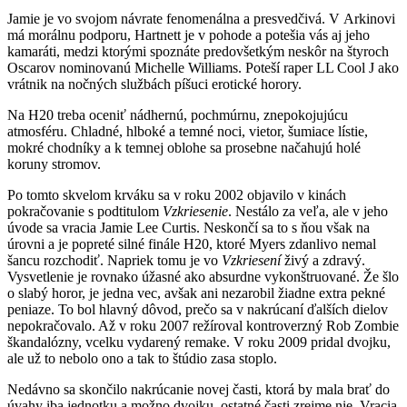
Jamie je vo svojom návrate fenomenálna a presvedčivá. V Arkinovi
má morálnu podporu, Hartnett je v pohode a potešia vás aj jeho
kamaráti, medzi ktorými spoznáte predovšetkým neskôr na štyroch
Oscarov nominovanú Michelle Williams. Poteší raper LL Cool J ako
vrátnik na nočných službách píšuci erotické horory.
Na H20 treba oceniť nádhernú, pochmúrnu, znepokojujúcu
atmosféru. Chladné, hlboké a temné noci, vietor, šumiace lístie,
mokré chodníky a k temnej oblohe sa prosebne načahujú holé
koruny stromov.
Po tomto skvelom krváku sa v roku 2002 objavilo v kinách
pokračovanie s podtitulom
Vzkriesenie
. Nestálo za veľa, ale v jeho
úvode sa vracia Jamie Lee Curtis. Neskončí sa to s ňou však na
úrovni a je popreté silné finále H20, ktoré Myers zdanlivo nemal
šancu rozchodiť. Napriek tomu je vo
Vzkriesení
živý a zdravý.
Vysvetlenie je rovnako úžasné ako absurdne vykonštruované. Že šlo
o slabý horor, je jedna vec, avšak ani nezarobil žiadne extra pekné
peniaze. To bol hlavný dôvod, prečo sa v nakrúcaní ďalších dielov
nepokračovalo. Až v roku 2007 režíroval kontroverzný Rob Zombie
škandalózny, vcelku vydarený remake. V roku 2009 pridal dvojku,
ale už to nebolo ono a tak to štúdio zasa stoplo.
Nedávno sa skončilo nakrúcanie novej časti, ktorá by mala brať do
úvahy iba jednotku a možno dvojku, ostatné časti zrejme nie. Vracia