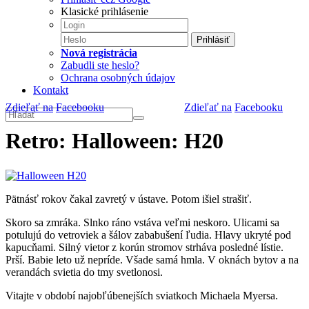
Klasické prihlásenie
Prihlásiť
Nová registrácia
Zabudli ste heslo?
Ochrana osobných údajov
Kontakt
Zdieľať na
Facebooku
Zdieľať na
Facebooku
Retro: Halloween: H20
Pätnásť rokov čakal zavretý v ústave. Potom išiel strašiť.
Skoro sa zmráka. Slnko ráno vstáva veľmi neskoro. Ulicami sa
potulujú do vetroviek a šálov zababušení ľudia. Hlavy ukryté pod
kapucňami. Silný vietor z korún stromov strháva posledné lístie.
Prší. Babie leto už nepríde. Všade samá hmla. V oknách bytov a na
verandách svietia do tmy svetlonosi.
Vitajte v období najobľúbenejších sviatkoch Michaela Myersa.