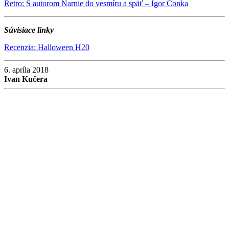
Retro: S autorom Narnie do vesmíru a späť – Igor Čonka
Súvisiace linky
Recenzia: Halloween H20
6. apríla 2018
Ivan Kučera