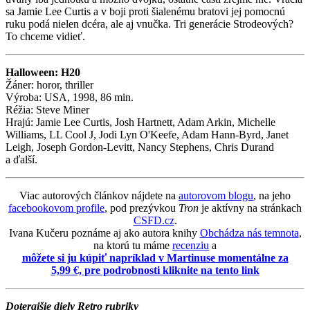
sa Jamie Lee Curtis a v boji proti šialenému bratovi jej pomocnú
ruku podá nielen dcéra, ale aj vnučka. Tri generácie Strodeových?
To chceme vidieť.
Halloween: H20
Žáner: horor, thriller
Výroba: USA, 1998, 86 min.
Réžia: Steve Miner
Hrajú: Jamie Lee Curtis, Josh Hartnett, Adam Arkin, Michelle
Williams, LL Cool J, Jodi Lyn O'Keefe, Adam Hann-Byrd, Janet
Leigh, Joseph Gordon-Levitt, Nancy Stephens, Chris Durand
a ďalší.
Viac autorových článkov nájdete na
autorovom blogu
, na jeho
facebookovom profile
, pod prezývkou
Tron
je aktívny na stránkach
CSFD.cz
.
Ivana Kučeru poznáme aj ako autora knihy
Obchádza nás temnota
,
na ktorú tu máme
recenziu
a
môžete si ju kúpiť napríklad v Martinuse momentálne za
5,99 €, pre podrobnosti kliknite na tento link
Doterajšie diely Retro rubriky