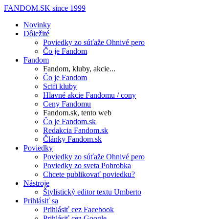
FANDOM.SK
since 1999
Novinky
Dôležité
Poviedky zo súťaže Ohnivé pero
Čo je Fandom
Fandom
Fandom, kluby, akcie...
Čo je Fandom
Scifi kluby
Hlavné akcie Fandomu / cony
Ceny Fandomu
Fandom.sk, tento web
Čo je Fandom.sk
Redakcia Fandom.sk
Články Fandom.sk
Poviedky
Poviedky zo súťaže Ohnivé pero
Poviedky zo sveta Pohrobka
Chcete publikovať poviedku?
Nástroje
Štylistický editor textu Umberto
Prihlásiť sa
Prihlásiť cez Facebook
Prihlásiť cez Google