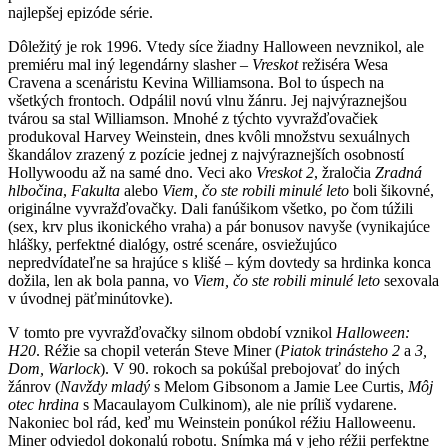
najlepšej epizóde série.
Dôležitý je rok 1996. Vtedy síce žiadny Halloween nevznikol, ale
premiéru mal iný legendárny slasher –
Vreskot
režiséra Wesa
Cravena a scenáristu Kevina Williamsona. Bol to úspech na
všetkých frontoch. Odpálil novú vlnu žánru. Jej najvýraznejšou
tvárou sa stal Williamson. Mnohé z týchto vyvražďovačiek
produkoval Harvey Weinstein, dnes kvôli množstvu sexuálnych
škandálov zrazený z pozície jednej z najvýraznejších osobností
Hollywoodu až na samé dno. Veci ako
Vreskot 2
, žraločia
Zradná
hlbočina
,
Fakulta
alebo
Viem, čo ste robili minulé leto
boli šikovné,
originálne vyvražďovačky. Dali fanúšikom všetko, po čom túžili
(sex, krv plus ikonického vraha) a pár bonusov navyše (vynikajúce
hlášky, perfektné dialógy, ostré scenáre, osviežujúco
nepredvídateľne sa hrajúce s klišé – kým dovtedy sa hrdinka konca
dožila, len ak bola panna, vo
Viem, čo ste robili minulé leto
sexovala
v úvodnej päťminútovke).
V tomto pre vyvražďovačky silnom období vznikol
Halloween:
H20
. Réžie sa chopil veterán Steve Miner (
Piatok trinásteho 2
a
3,
Dom, Warlock
). V 90. rokoch sa pokúšal prebojovať do iných
žánrov (
Navždy mladý
s Melom Gibsonom a Jamie Lee Curtis,
Môj
otec hrdina
s Macaulayom Culkinom), ale nie príliš vydarene.
Nakoniec bol rád, keď mu Weinstein ponúkol réžiu Halloweenu.
Miner odviedol dokonalú robotu. Snímka má v jeho réžii perfektne