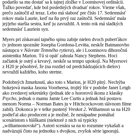
podarilo sa mu dostať sa k tajnej zložke v Loomisovej ordinácii.
Ťažko povedať, kde bol posledných dvadsať rokov. Vieme však,
prečo zaútočil až teraz. Lebo má slabosť pre číslo 17. Sedemnásť
rokov mala Laurie, keď na ňu prvý raz zaútočil. Sedemnásť mala
jej/jeho staršia sestra, keď ju zavraždil. A tento rok má sladkých
sedemnásť Lauriein syn.
Myers pri získavaní tajného spisu zabije nielen dvoch puberťákov
(v jednom spoznáte Josepha Gordona-Levitta, neskôr Batmanovho
nástupcu v
Návrate Temného rytiera
), ale i Loomisovu dlhoročnú
asistentku Marion. Tú si opäť zahrala Nancy Stephens. Hoci
začiatok je ostrý a krvavý, neskôr sa tempo upokojí. Na Myersovi
z H20 je pôsobivé, že (na rozdiel od predchádzajúcich dielov)
nevraždí každého, koho stretne.
Podobných žmurknutí, ako toto s Marion, je H20 plný. Nechýba
hokejová maska Jasona Voorheesa, trojitý fór v podobe Janet Leigh
ako zvedavej sekretárky (jednak ide o hororovú ikonu z klasiky
Psycho
, jednak o mamu Jamie Lee Curtis a jednak hrá postavu
menom Norma – Norman Bates ju v Hitchcockovom slávnom filme
zabil). Dokonca je v telke pustený
Vreskot 2
. Williamson sa na H20
podieľal ako producent a je možné, že nenápadne pomáhal
scenáristom s hláškami (niektoré z nich sú typicky
„williamsonovské“). Autori scenára sa na to rozumne vykašali a
nadväzujú čisto na jednotku s dvojkou, zvyšok série ignorujú.