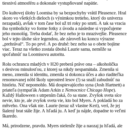
tiesnivú atmosféru a dokonale vystupňované napätie.
Do kultovej úlohy Loomisa by sa bezpochyby vrátil Pleasence. Hral
skoro vo všetkých dieloch (s výnimkou tretieho, ktorý do univerza
nezapadá), avšak v tom čase bol už tri roky po smrti. A tak sa vracia
iba symbolicky vo forme fotky z úvodu a následne si vypočujeme
jeho monológ. Treba dodať, že bez neho je to mrazivejšie. Pleasence
bol v tejto úlohe síce legendou, ale zároveň ku koncu výrazne
„prehrával“. To po prvé. A po druhé: bez neho sa o obete bojíme
viac. Teraz na všetko zostala úbohá Laurie sama, nemôže sa
spoľahnúť na Loomisovu autoritu.
Rolu ochrancu mladých v H20 preberá práve ona – alkoholička
s desivou minulosťou, z ktorej sa nikdy nespamätala. Zmenila si
meno, zmenila si identitu, zmenila si dokonca účes a ako riaditeľka
renomovanej nóbl školy uprostred lesov (!) sa snaží zabudnúť na
históriu. Nič nepomohlo. Má dospievajúceho syna (Josh Hartnett) a
priateľa (sympaťák Adam Arkin z
Nemocnice Chicago Hope
).
Každý Halloween s utrpením čaká, čo sa stane. Zvyšok sveta síce
nevie, kto je, ale zvyšok sveta vie, kto bol Myers. A pokladá ho za
mŕtveho. Ona však nie. Laurie (teraz už vlastne Keri), verí, že jej
šialený brat stále žije. A hľadá ju. A keď ju nájde, dopadne to veľmi
škaredo.
Má, prirodzene, pravdu. Myers nielenže žije a naozaj ju hľadá, ale