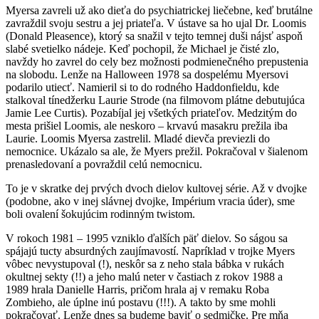
Myersa zavreli už ako dieťa do psychiatrickej liečebne, keď brutálne
zavraždil svoju sestru a jej priateľa. V ústave sa ho ujal Dr. Loomis
(Donald Pleasence), ktorý sa snažil v tejto temnej duši nájsť aspoň
slabé svetielko nádeje. Keď pochopil, že Michael je čisté zlo,
navždy ho zavrel do cely bez možnosti podmienečného prepustenia
na slobodu. Lenže na Halloween 1978 sa dospelému Myersovi
podarilo utiecť. Namieril si to do rodného Haddonfieldu, kde
stalkoval tínedžerku Laurie Strode (na filmovom plátne debutujúca
Jamie Lee Curtis). Pozabíjal jej všetkých priateľov. Medzitým do
mesta prišiel Loomis, ale neskoro – krvavú masakru prežila iba
Laurie. Loomis Myersa zastrelil. Mladé dievča previezli do
nemocnice. Ukázalo sa ale, že Myers prežil. Pokračoval v šialenom
prenasledovaní a povraždil celú nemocnicu.
To je v skratke dej prvých dvoch dielov kultovej série. Až v dvojke
(podobne, ako v inej slávnej dvojke, Impérium vracia úder), sme
boli ovalení šokujúcim rodinným twistom.
V rokoch 1981 – 1995 vzniklo ďalších päť dielov. So ságou sa
spájajú tucty absurdných zaujímavostí. Napríklad v trojke Myers
vôbec nevystupoval (!), neskôr sa z neho stala bábka v rukách
okultnej sekty (!!) a jeho malú neter v častiach z rokov 1988 a
1989 hrala Danielle Harris, pričom hrala aj v remaku Roba
Zombieho, ale úplne inú postavu (!!!). A takto by sme mohli
pokračovať. Lenže dnes sa budeme baviť o sedmičke. Pre mňa