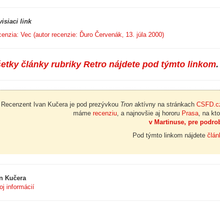
isiaci link
enzia: Vec (autor recenzie: Ďuro Červenák, 13. júla 2000)
etky články rubriky Retro nájdete pod týmto linkom
.
Recenzent Ivan Kučera je pod prezývkou
Tron
aktívny na stránkach
CSFD.c
máme
recenziu
, a najnovšie aj hororu
Prasa
, na kt
v Martinuse, pre podrob
Pod týmto linkom nájdete
člán
n Kučera
oj informácií