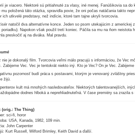
rií je viacero. Niektoré sú pritiahnuté za vlasy, iné menej. Fanúšikovia sa do
e mu položená táto otázka, spravidla povie, že oni počas natáčania takto nep
r ich utkvelé predstavy, než indície, ktoré tam tajne ukryli tvorcovia.
isér natočil dva alternatívne konce. Jeden so psom utekajúcim z americkej
v poriadku). Napokon však použil tretí koniec. Páčila sa mu na ňom neistota
la preskočiť aj na diváka. Mal pravdu.
sumé
c
nie je dokonalý film. Tvorcovia veľmi málo pracujú s informáciou, že Vec môž
. Zabijeme Vec. Vec je tentokrát niekto iný. Kto je Vec? On je Vec. Zabijeme
atívnu pozornosť budí práca s postavami, ktorým je venovaný zvláštny priest
le žijú.
penterov kult má mnohých nasledovateľov. Niektorých talentovanejších, iných
každopádne dodnes hlboká a neprehliadnuteľná. V čase premiéry sa zrazila s 
 (orig.: The Thing)
er: sci-fi, horor
oba: USA, Kanada, 1982, 109 min.
ia: John Carpenter
jú: Kurt Russell, Wilford Brimley, Keith David a ďalší.