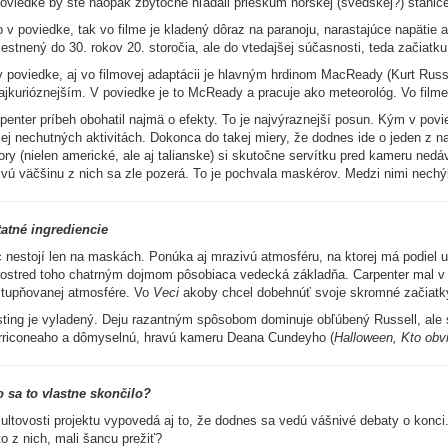
oviedke by ste naopak zbytočne hľadali prieskum nórskej (švédskej?) stanice
 v poviedke, tak vo filme je kladený dôraz na paranoju, narastajúce napätie a
estnený do 30. rokov 20. storočia, ale do vtedajšej súčasnosti, teda začiatku
v poviedke, aj vo filmovej adaptácii je hlavným hrdinom MacReady (Kurt Rus
ajkurióznejším. V poviedke je to McReady a pracuje ako meteorológ. Vo filme
penter príbeh obohatil najmä o efekty. To je najvýraznejší posun. Kým v pov
jej nechutných aktivitách. Dokonca do takej miery, že dodnes ide o jeden z n
ory (nielen americké, ale aj talianske) si skutočne servítku pred kameru nedáv
ivú väčšinu z nich sa zle pozerá. To je pochvala maskérov. Medzi nimi nechýb
atné ingrediencie
 nestojí len na maskách. Ponúka aj mrazivú atmosféru, na ktorej má podiel 
ostred toho chatrným dojmom pôsobiaca vedecká základňa. Carpenter mal 
tupňovanej atmosfére. Vo
Veci
akoby chcel dobehnúť svoje skromné začiatky 
ting je vyladený. Deju razantným spôsobom dominuje obľúbený Russell, ale s
riconeaho a dômyselnú, hravú kameru Deana Cundeyho (
Halloween, Kto obvi
 sa to vlastne skončilo?
ultovosti projektu vypovedá aj to, že dodnes sa vedú vášnivé debaty o konci
to z nich, mali šancu prežiť?