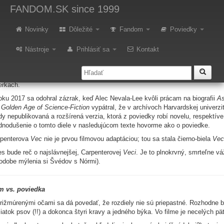
etro: Vec
FANDOM.SK
since 1999
Novinky
Dôležité
Fandom
Poviedky
 vy nie ste vy.
Nástroje
Prihlásiť sa
Kontakt
začiatku bola novela
c
je filmová adaptácia poviedky
Who Goes There?
od Johna W. Campbella. Prv
erkach.
oku 2017 sa odohral zázrak, keď Alec Nevala-Lee kvôli prácam na biografii
As
 Golden Age of Science-Fiction
vypátral, že v archívoch Harvardskej univerzity
dy nepublikovaná a rozšírená verzia, ktorá z poviedky robí novelu, respektív
dnodušenie o tomto diele v nasledujúcom texte hovorme ako o poviedke.
rpenterova
Vec
nie je prvou filmovou adaptáciou; tou sa stala čierno-biela
Vec
s bude reč o najslávnejšej, Carpenterovej
Veci
. Je to plnokrvný, smrteľne vá
odobe mýlenia si Švédov s Nórmi).
m vs. poviedka
rižmúrenými očami sa dá povedať, že rozdiely nie sú priepastné. Rozhodne by
iatok psov (!!) a dokonca štyri kravy a jedného býka. Vo filme je necelých pä