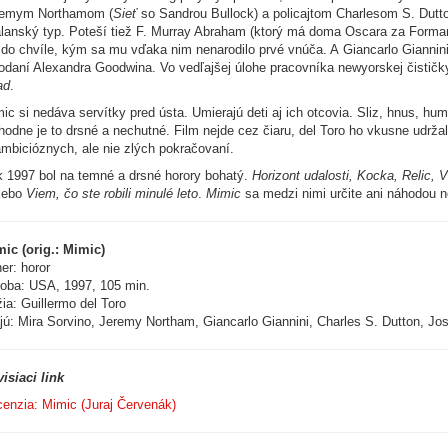
remym Northamom (
Sieť
so Sandrou Bullock) a policajtom Charlesom S. Dutt
lanský typ. Poteší tiež F. Murray Abraham (ktorý má doma Oscara za Form
 do chvíle, kým sa mu vďaka nim nenarodilo prvé vnúča. A Giancarlo Giannini
odaní Alexandra Goodwina. Vo vedľajšej úlohe pracovníka newyorskej čisti
ad
.
ic si nedáva servítky pred ústa. Umierajú deti aj ich otcovia. Sliz, hnus, humus
hodne je to drsné a nechutné. Film nejde cez čiaru, del Toro ho vkusne udr
mbicióznych, ale nie zlých pokračovaní.
 1997 bol na temné a drsné horory bohatý.
Horizont udalosti, Kocka, Relic, 
lebo
Viem, čo ste robili minulé leto
.
Mimic
sa medzi nimi určite ani náhodou ne
ic (orig.: Mimic)
er: horor
oba: USA, 1997, 105 min.
ia: Guillermo del Toro
jú: Mira Sorvino, Jeremy Northam, Giancarlo Giannini, Charles S. Dutton, J
isiaci link
enzia: Mimic (Juraj Červenák)