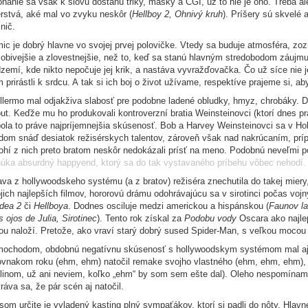
náhle sa však k slovu dostanú triky, masky a CGI, už to nie je ono. Treba ale
rstvá, aké mal vo zvyku neskôr (
Hellboy 2, Ohnivý kruh
). Príšery sú skvelé 
 nič.
ic je dobrý hlavne vo svojej prvej polovičke. Vtedy sa buduje atmosféra, zo
obivejšie a zlovestnejšie, než to, keď sa stanú hlavným stredobodom záujmu
zemí, kde nikto nepočuje jej krik, a nastáva vyvražďovačka. Čo už síce nie
 prirástli k srdcu. A tak si ich boj o život užívame, respektíve prajeme si, ab
llermo mal odjakživa slabosť pre podobne ladené obludky, hmyz, chrobáky. D
ut. Keďže mu ho produkovali kontroverzní bratia Weinsteinovci (ktorí dnes p
ola to práve najpríjemnejšia skúsenosť. Bob a Harvey Weinsteinovci sa v Holl
dom snáď desiatok režisérskych talentov, zároveň však nad nakrúcaním, prípa
hí z nich preto bratom neskôr nedokázali prísť na meno. Podobnú neveľmi po
úka absurdný happyend, ktorý sa do tak vystavaného príbehu vôbec nehodí.
va z hollywoodskeho systému (a z bratov) režiséra znechutila do takej miery
jich najlepších filmov, hororovú drámu odohrávajúcu sa v sirotinci počas voj
dea 2
či
Hellboya
. Dodnes osciluje medzi americkou a hispánskou (
Faunov la
s ojos de Julia, Sirotinec
). Tento rok získal za
Podobu vody
Oscara ako najlep
ou naloží. Pretože, ako vraví starý dobrý sused Spider-Man, s veľkou moco
ochodom, obdobnú negatívnu skúsenosť s hollywoodskym systémom mal aj iný
ovnakom roku (ehm, ehm) natočil remake svojho vlastného (ehm, ehm, ehm), tr
linom, už ani neviem, koľko „ehm“ by som sem ešte dal). Oleho nespomínam 
ráva sa, že pár scén aj natočil.
som určite je vyladený kasting plný sympaťákov, ktorí si padli do nôty. Hla