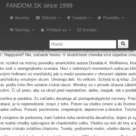
etro: Mimic
FANDOM.SK
since 1999
Novinky
Dôležité
Fandom
Poviedky
„Nepodceňuj ich. Títo frajeri stavali chrámy ešte v dobách, keď b
Nástroje
Prihlásiť sa
Kontakt
d pár rokmi brutálna choroba začala zabíjať. Deti. A zabíjala a zabíjala. Ne
stné deti, častokrát tie najmenšie. Bol to Boží trest alebo je toto tvrdenie 
an Tyler (Mira Sorvino, držiteľka Oscara za
Mocnú Afrodité
a niekdajšia fraj
ustila ho do kanálov, aby vyhubilo roznášačov a potom, keďže tak bolo napro
iť. Happyend? Nie, začiatok hororu. V skutočnosti choroba síce úspešne zm
mic
vznikol na motívy poviedky amerického autora Donalda A. Wollheima, ktorý
ko viniť z neoriginálneho scenára. Hoci v niektorých momentoch siaha po kli
vnými hrdinami sú manželský pár a medzi postavami v ohrození nájdete auti
ancholicky smutným otcom. Umierajú deti. Vo veľkom. Schytá to aj kňaz. Zn
šer, podľa čoho film ostatne získal názov. Mimikry sú v prírode úžasná záleži
kolím. Či už preto, aby sa ukryli pred nepriateľom, alebo, naopak, ide o predát
osféra je parádna. Zo začiatku dosahuje až postapokalyptické rozmery. Prázd
dravé, je to neprirodzené, mrazí z toho. Potom sa všetko zmení a do životov ľ
iadne veľkou. Ponuré, pochmúrne, znepokojivé, depresívne a tiesnivé. Troch
 vstúpime do podzemia, kam ľudská noha nevkročila desaťročia, dojem je vy
é nudné chodby splývajúce do chaotického celku. Všetko sa norí do tmy a a v
zemie získalo zvláštnu charizmu. Tunely, podzemné metro, všetko dávno, p