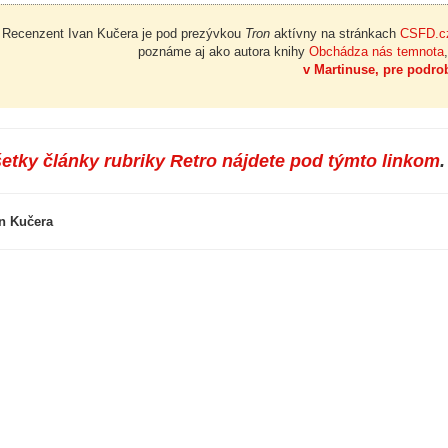
Recenzent Ivan Kučera je pod prezývkou
Tron
aktívny na stránkach
CSFD.c
poznáme aj ako autora knihy
Obchádza nás temnota
v Martinuse, pre podrob
etky články rubriky Retro nájdete pod týmto linkom
.
n Kučera