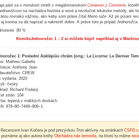
ja páni sa v minulosti stretli v megalomanskom
Conanovi z Cimmerie
, ktoré
ednorožcovi sa nachádza história a nové a revolučné lekárske metódy, ale ti
várou rovnako vážnou, ako keby som práve čítal
Meno ruže
. Až pri písaní r
 aj konina sa dá napísať a nakresliť dobre. A práve toto je prípad
Jednorožca
notenie: 80 %
KomiksJednorožec 1 – 2 si môžete kúpiť napríklad aj v Martinus
norožec 1: Poslední Asklépiův chrám (orig.: La Licorne: Le Dernier Tem
or: Mathieu Gabella
strácie: Anthony Jean
davateľstvo: CREW
 vydania: 2020
yk: český
klad: Richard Podaný
et strán: 104
ba: lepená v mäkkých doskách
BN: 978–80–7449–908–1
Recenzent Ivan Kučera je pod prezývkou
Tron
aktívny na stránkach
CSFD.c
poznáme aj ako autora knihy
Obchádza nás temnota
, na ktorú tu máme
rece