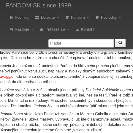
ecenzia: Jednorožec 1 + 2 (kom
FANDOM.SK
since 1999
Novinky
Dôležité
Fandom
Poviedky
 1565. Boj o anatómiu ľudského tela práve začína. Tapisérie ešte nikdy nebo
krutom rumunskom panovníkovi Vladovi Narážačovi (
Kroniky legie
) sa v pro
Nástroje
Prihlásiť sa
Kontakt
ver
) objavuje ďalšia reálna historická osobnosť. Tentokrát sa ale vydávame ni
tavou sa v tomto prípade nestáva drastický antagonista, ktorý životy berie, al
iksového žánru.
roise Paré síce bol v 16. storočí uznávaný kráľovský chirurg, ale v komikse
episu. Dokonca hrozí, že ak budú učiteľke opisovať udalosti z tohto komiksu
rcovia Jednorožca totiž umiestnili Parého do fiktívneho príbehu plného temn
ateľovi ponúknuť vzrušujúci, napínavý a svojsky drsným spôsobom zábavný 
avaggio
, kde sme sa dočkali „konzervatívneho“ životopisu slávnej historickej
adená do alternatívneho príbehu.
dnorožec
vychádza v zošite obsahujúcom príbehy
Poslední Asklépiův chrám
e príbeh dokončený a čitateľom neostáva nič iné, než sa tešiť. Paré je toti
och. Mimoriadne rozhľadený. Množstvo neoceniteľných skúseností týkajúcich 
ovka. Dej komiksu
Jednorožec
sa odohráva dvadsaťpäť rokov pred jeho smr
Jednorožcom
stoja dvaja Francúzi: scenárista Mathieu Gabella a ilustrátor 
eriérov. Zjavne si užíva masívnu výpravu, či už ide o zamrznuté jazerá, mrazi
lúpka na stračej nôžke, nočné cintoríny, pôvabnými dobovými detailmi zahlten
úžasnejšou scenériou je zrejme úchvatné „visiace bludisko“.