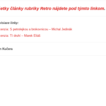
etky články rubriky Retro nájdete pod týmto linkom
.
isiace linky:
enzia: S petrolejkou a brokovnicou – Michal Jedinák
enzia: Tí druhí – Marek Eliáš
n Kučera