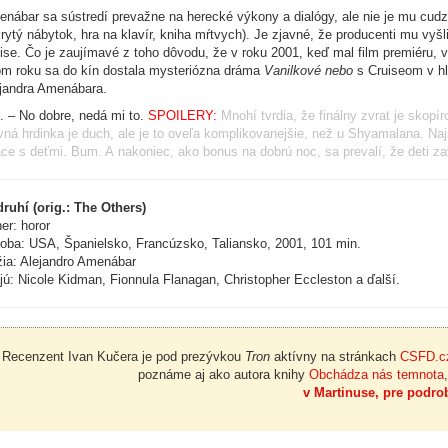
nábar sa sústredí prevažne na herecké výkony a dialógy, ale nie je mu cudz
rytý nábytok, hra na klavír, kniha mŕtvych). Je zjavné, že producenti mu vyšli
ise. Čo je zaujímavé z toho dôvodu, že v roku 2001, keď mal film premiéru, v
om roku sa do kín dostala mysteriózna dráma
Vanilkové nebo
s Cruiseom v hl
jandra Amenábara.
. – No dobre, nedá mi to.
SPOILERY:
Mnohí tvrdia, že finálny zvrat je skop
vná hrdinka je duch, ale je to oveľa komplikovanejšie, než u Shyamalana. N
ce s deťmi. Bum. A nakoniec, ako bonus na dobrú noc, sa prevalí, že deti
druhí (orig.: The Others)
er: horor
oba: USA, Španielsko, Francúzsko, Taliansko, 2001, 101 min.
ia: Alejandro Amenábar
jú: Nicole Kidman, Fionnula Flanagan, Christopher Eccleston a ďalší.
Recenzent Ivan Kučera je pod prezývkou
Tron
aktívny na stránkach
CSFD.c
poznáme aj ako autora knihy
Obchádza nás temnota
v Martinuse, pre podrob