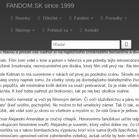
etro: Tí druhí
FANDOM.SK
since 1999
Novinky
Dôležité
Fandom
Poviedky
 1945. Grace (Nicole Kidman) žije s dvoma deťmi v obrovskom, starom dome
urý opar má však v duši aj Grace, márne čakajúca na návrat manžela z vojny. 
Nástroje
Prihlásiť sa
Kontakt
tlo. Jedného rána jej na dvere zaklope nové služobníctvo. A začnú sa diať ve
druhí predstavovali v roku 2001 v kinách malý zjav. Žiadna vyvražďovačka,
osférický, nenápadne sa poza chrbát zakrádajúci horor, čilský režisér, austrál
e hlavou a prinútil vás sadnúť si na najbližšieho zmoknutého bernardína a dva
alo. Film som videl v kine a potom v televízii a pre potreby tejto retrorece
ožené žmurknutia, nezrozumiteľné pre diváka, ktorý film vidí prvý raz. Ale te
ole Kidman to má suverénne v rukách od prvej po poslednú scénu. Skvele ste
atej vrstvy napriek tomu, že všetky istoty jej dovtedajšieho blahobytného ži
to pripúšťa, ale minimálne kvôli deťom sa snaží pretvarovať, že je stále všetk
áznila. A keď treba siahnuť po brokovnici, tak po nej bez okolkov siahne.
ko niečo namietať aj voči jej filmovým deťom. Či voči služobníctvu a pánu ma
ato“ (keď uvidíte, pochopíte). No možno to bol umelecký zámer. Tak či tak, su
úšik, ale videl som ju skoro vo všetkom a myslím si, že rola Grace je jednou z
isér Alejandro Amenábar je zručný chlapík. Hororovému fanúšikovi určite od
šokujúcom fenoméne snuff). Alejandro je suverén, ktorý veľmi dobre vie, čo 
osféra sa s takou bombastickou výpravou tvorí síce sama (kvôli špecificke
stnosťami uprostred večne zahmleného vidieka), avšak určite by bolo nefér tv