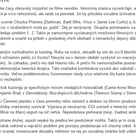
rývať.
tie časy obrovský rozpočet na filme nevidno. Vesmírna stanica vyzerá fajn, a
rá je síce nehostinná, ale nedá sa povedať, že by pôsobila vizuálne úchvatn
 scenár Chucka Pfarrera (
Darkman, Barb Wire, Vírus
s Jamie Lee Curtis) a J
cov v skafandroch motá po „púšti“. Dej je nevýrazný. Skupina astronautov s
leduje problém č. 2. Takto je samozrejme vystavaných množstvo filmových záp
domili a snažili sa príbeh v poslednej chvíli obohatiť o romantický dejový o
obí.
arným rozhodnutím je kasting. Ruku na srdce, obsadili by ste do sci-fi block
il režisérom peklo zo života? Navyše sa v danom období vyskytol vo viacerýc
in
). Je záhadou, prečo mu dali hlavnú rolu. A prečo ho samovražedne posta
blémovejšia herecká dvojica. Táto vražedná kombinácia vyzerá ako sabotáž zo
stila. Večne problémovému Sizemoreovi vtedy síce relatívne šla karta (skve
to nezlepšilo.
šok kastingu je špecifickým mixom vtedajších hviezdičiek (Carrie-Anne Mo
njamin Bratt z
Demolátora
), filozofujúcich dôchodcov (Terence Stamp z Don
ci
Červenú planétu
v čase premiéry nikto nešetril a dodnes sa filmoví produce
olídny marťanský survival. Výprava je nevýrazná, CGI zostarli a herecký miš
Misie na Mars
) aspoň na nič nehrá. Nepredstiera prehnané (resp. žiadne) amb
strane druhej, aspoň nejaké by predsa len predstierať mohla. Takto je to oza
iatok sekúnd a najväčší problém pre postavy predstavuje ich vlastný robot.
M
i scenár, investované desiatky miliónov na nej po vizuálnej stránke boli vidie