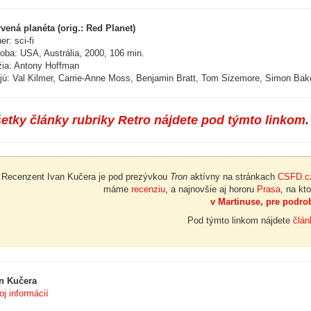
vená planéta (orig.: Red Planet)
er: sci-fi
oba: USA, Austrália, 2000, 106 min.
ia: Antony Hoffman
jú: Val Kilmer, Carrie-Anne Moss, Benjamin Bratt, Tom Sizemore, Simon Bak
etky články rubriky Retro nájdete pod týmto linkom
.
Recenzent Ivan Kučera je pod prezývkou
Tron
aktívny na stránkach
CSFD.c
máme
recenziu
, a najnovšie aj hororu
Prasa
, na kt
v Martinuse, pre podrob
Pod týmto linkom nájdete
člán
n Kučera
oj informácií