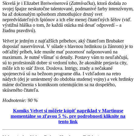
Skvelá je i Elizabet Breiweiserová (
Zatmívačka
), ktorá dodala zo
svojej špajze neskutočne talentované, podmanivé farby intenzívnym,
ba až dokonalým spôsobom zhmotňujúce drsný svet
nepredvídateľných špiónov a ich ešte menej čitateľných šéfov (viď.
výstižná hláška o tom, že každá otázka má desať odpovedí – a
žiadnu pravdivú).
Velvet
je jedným z najťažších príbehov, aký čitateľom Brubaker
doposiaľ naservíroval. V súlade s hlavnou hrdinkou (a žánrom) je to
odťažitý príbeh, kde musíte mať pozornosť našponovanú na
maximum. Je nutné všímať si detaily. Postavy vám to neuľahčujú,
sú to profesionáli dobre si vedomí toho, že akonáhle prejavia city,
môže ich to stáť život. Doslova. Intrigy, zrady a nečakané
spojenectvá sú na bežnom programe dňa. I vzhľadom na retro
nádych (dej je umiestnený do obdobia studenej vojny) a vek hrdinky
máme dočinenia s komiksom orientujúcim sa na dospelého,
skúseného čitateľa.
Hodnotenie: 90 %
Komiks Velvet si môžete kúpiť napríklad v Martinuse
momentálne so zľavou 5 %, pre podrobnosti kliknite na
tento link