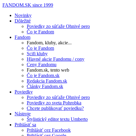
FANDOM.SK
since 1999
Novinky
Dôležité
Poviedky zo súťaže Ohnivé pero
Čo je Fandom
Fandom
Fandom, kluby, akcie...
Čo je Fandom
Scifi kluby
Hlavné akcie Fandomu / cony
Ceny Fandomu
Fandom.sk, tento web
Čo je Fandom.sk
Redakcia Fandom.sk
Články Fandom.sk
Poviedky
Poviedky zo súťaže Ohnivé pero
Poviedky zo sveta Pohrobka
Chcete publikovať poviedku?
Nástroje
Štylistický editor textu Umberto
Prihlásiť sa
Prihlásiť cez Facebook
Prihlásiť cez Google