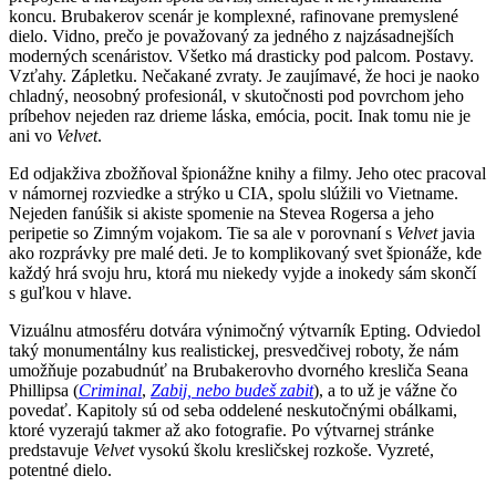
koncu. Brubakerov scenár je komplexné, rafinovane premyslené
dielo. Vidno, prečo je považovaný za jedného z najzásadnejších
moderných scenáristov. Všetko má drasticky pod palcom. Postavy.
Vzťahy. Zápletku. Nečakané zvraty. Je zaujímavé, že hoci je naoko
chladný, neosobný profesionál, v skutočnosti pod povrchom jeho
príbehov nejeden raz drieme láska, emócia, pocit. Inak tomu nie je
ani vo
Velvet
.
Ed odjakživa zbožňoval špionážne knihy a filmy. Jeho otec pracoval
v námornej rozviedke a strýko u CIA, spolu slúžili vo Vietname.
Nejeden fanúšik si akiste spomenie na Stevea Rogersa a jeho
peripetie so Zimným vojakom. Tie sa ale v porovnaní s
Velvet
javia
ako rozprávky pre malé deti. Je to komplikovaný svet špionáže, kde
každý hrá svoju hru, ktorá mu niekedy vyjde a inokedy sám skončí
s guľkou v hlave.
Vizuálnu atmosféru dotvára výnimočný výtvarník Epting. Odviedol
taký monumentálny kus realistickej, presvedčivej roboty, že nám
umožňuje pozabudnúť na Brubakerovho dvorného kresliča Seana
Phillipsa (
Criminal
,
Zabij, nebo budeš zabit
), a to už je vážne čo
povedať. Kapitoly sú od seba oddelené neskutočnými obálkami,
ktoré vyzerajú takmer až ako fotografie. Po výtvarnej stránke
predstavuje
Velvet
vysokú školu kresličskej rozkoše. Vyzreté,
potentné dielo.