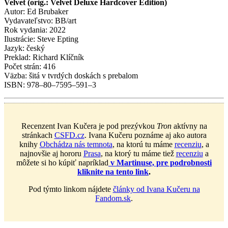
Velvet (orig.: Velvet Deluxe Hardcover Edition)
Autor: Ed Brubaker
Vydavateľstvo: BB/art
Rok vydania: 2022
Ilustrácie: Steve Epting
Jazyk: český
Preklad: Richard Klíčník
Počet strán: 416
Väzba: šitá v tvrdých doskách s prebalom
ISBN: 978–80–7595–591–3
Recenzent Ivan Kučera je pod prezývkou
Tron
aktívny na
stránkach
CSFD.cz
. Ivana Kučeru poznáme aj ako autora
knihy
Obchádza nás temnota
, na ktorú tu máme
recenziu
, a
najnovšie aj hororu
Prasa
, na ktorý tu máme tiež
recenziu
a
môžete si ho kúpiť napríklad
v Martinuse, pre podrobnosti
kliknite na tento link
.
Pod týmto linkom nájdete
články od Ivana Kučeru na
Fandom.sk
.