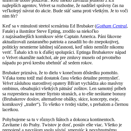
smrteľne dobre používať. Keď niekto zavraždí jedného z ich
najlepších agentov, Velvet sa rozhodne, že nadišiel správny čas na
veľkolepý návrat do akcie. Bude stáť sama proti všetkým. Je to voči
nim fér?
Keď sa v minulosti stretol scenárista Ed Brubaker (
Gotham Central
,
Fatale) a ilustrátor Steve Epting, zrodilo sa niekoľko
z najzásadnejších komiksov série Captain America. Páni šikovne
aktualizovali zastaraného patriota a zasadili ho do znepokojivej,
politicky nesmierne labilnej súčasnosti, keď nikto nemôže nikomu
veriť. Ťahalo ich to k ďalšej spolupráci. Eptinga Brubakerov nápad
o Velvet okamžite nadchol, ale pre zmluvy muselo od prvotného
nápadu po prvú kresbu ubehnúť až sedem rokov.
Brubaker priznáva, že to dielu v konečnom dôsledku pomohlo.
Vďaka tomu totiž mal dostatok času všetko detailne premyslieť.
Velvet
zásluhou starostlivej opatery BB/art vychádza ako masívny
ombinus, obsahujúci všetkých pätnásť zošitov. Len samotný príbeh
sa rozprestiera na temer štyristo stranách, a to ešte nerátame bonusy
(Brubakerov doslov, alternatívne obálky, skice, koncepty, eseje,
komiksový „trailer“). To všetko v tvrdej väzbe, s prebalom a čiernou
lacetkou.
Pohybujeme sa tu v rôznych štátoch a dokonca kontinentoch.
Zavítame i do Prahy. Twistov je dosť, postáv ešte viac. Všetko je
prepojené a navzájom spolu súvisí, smerujúc k nevyhnutnému