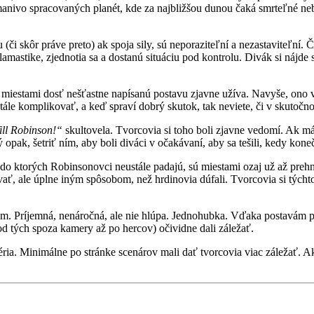
odmanivo spracovaných planét, kde za najbližšou dunou čaká smrteľné n
mu (či skôr práve preto) ak spoja sily, sú neporaziteľní a nezastaviteľn
amastike, zjednotia sa a dostanú situáciu pod kontrolu. Divák si nájde
u miestami dosť nešťastne napísanú postavu zjavne užíva. Navyše, ono v
ále komplikovať, a keď spraví dobrý skutok, tak neviete, či v skutočn
ll Robinson!“
skultovela. Tvorcovia si toho boli zjavne vedomí. Ak má
 opak, šetriť ním, aby boli diváci v očakávaní, aby sa tešili, kedy kone
 do ktorých Robinsonovci neustále padajú, sú miestami ozaj už až prehn
ať, ale úplne iným spôsobom, než hrdinovia dúfali. Tvorcovia si tých
hom. Príjemná, nenáročná, ale nie hlúpa. Jednohubka. Vďaka postavá
(od tých spoza kamery až po hercov) očividne dali záležať.
ria. Minimálne po stránke scenárov mali dať tvorcovia viac záležať. Ak 