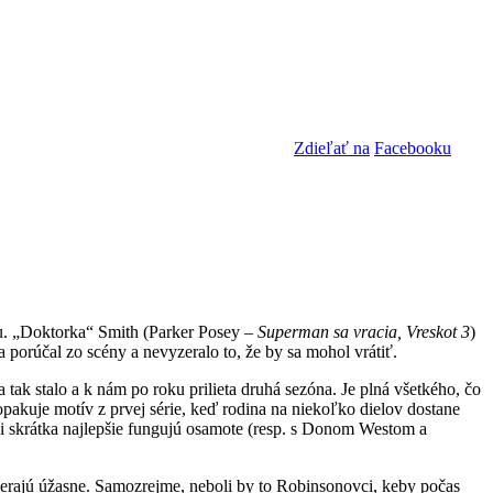
Zdieľať na
Facebooku
tku. „Doktorka“ Smith (Parker Posey –
Superman sa vracia, Vreskot 3
)
 porúčal zo scény a nevyzeralo to, že by sa mohol vrátiť.
tak stalo a k nám po roku prilieta druhá sezóna. Je plná všetkého, čo
pakuje motív z prvej série, keď rodina na niekoľko dielov dostane
ci skrátka najlepšie fungujú osamote (resp. s Donom Westom a
zerajú úžasne. Samozrejme, neboli by to Robinsonovci, keby počas