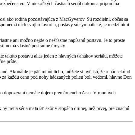
ebezpečenstvo. V niekoľkých častiach seriál dokonca pripomína
í. Čosi ako rodina pozostávajúca z MacGyverov. Sú rozdielni, občas sa
 spomedzi nich svojho favorita, postavy sú sympatické, je medzi nimi
lastne ani možno nejde o nešťastne napísanú postavu. Je to proste
osti nemá vlastné postranné úmysly.
te takúto postavu alias jeden z hlavných ťahákov seriálu, môžete
čne príde.
ané. Akonáhle je päť minút ticho, môžete si byť istí, že o pár sekúnd
to za každú cenu pod nohy hádzaných polien boli vedomí, hlavne Don
m po dopozeraní nemáte dojem premárneného času. V mnohých
by tretia séria mala ísť skôr v stopách druhej, než prvej, pre značnú