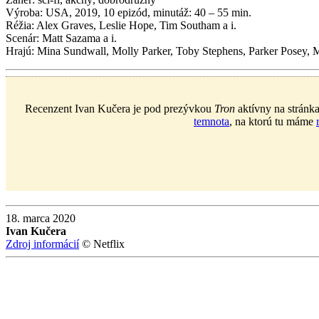
Výroba: USA, 2019, 10 epizód, minutáž: 40 – 55 min.
Réžia: Alex Graves, Leslie Hope, Tim Southam a i.
Scenár: Matt Sazama a i.
Hrajú: Mina Sundwall, Molly Parker, Toby Stephens, Parker Posey, Ma
Recenzent Ivan Kučera je pod prezývkou
Tron
aktívny na stránk
temnota
, na ktorú tu máme
18. marca 2020
Ivan Kučera
Zdroj informácií
© Netflix