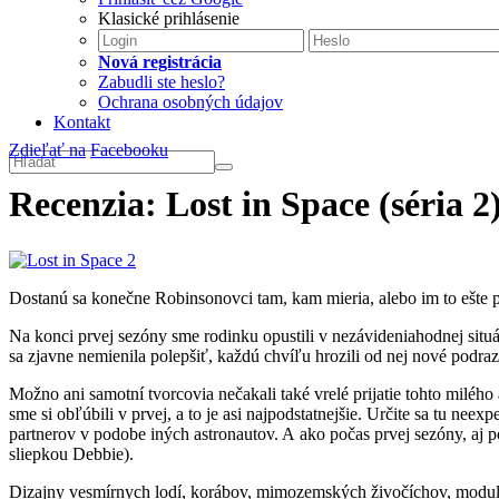
Klasické prihlásenie
Nová registrácia
Zabudli ste heslo?
Ochrana osobných údajov
Kontakt
Zdieľať na
Facebooku
Recenzia: Lost in Space (séria 2
Dostanú sa konečne Robinsonovci tam, kam mieria, alebo im to ešte pá
Na konci prvej sezóny sme rodinku opustili v nezávideniahodnej situác
sa zjavne nemienila polepšiť, každú chvíľu hrozili od nej nové podraz
Možno ani samotní tvorcovia nečakali také vrelé prijatie tohto milého
sme si obľúbili v prvej, a to je asi najpodstatnejšie. Určite sa tu neex
partnerov v podobe iných astronautov. A ako počas prvej sezóny, aj 
sliepkou Debbie).
Dizajny vesmírnych lodí, korábov, mimozemských živočíchov, modulov,