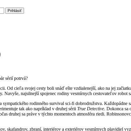
Prihlásiť
)
r sérií potrvá?
ii. Od cieľa svojej cesty boli snáď ešte vzdialenejší, ako na jej začia
y. Navyše, najsilnejší spojenec rodiny vesmírnych cestovateľov robot sa
 a sympatického rodinného survival sci-fi dobrodružstva. Každopádne sa 
perimentuje tak ako napríklad v druhej sérii
True Detective
. Dokonca sa o
počas druhej sa práve v týchto momentoch atmosféra riedi. Robinsonov
 skafandrov, zbraní, interiérov a exteriérov vesmírnych plavidiel vy