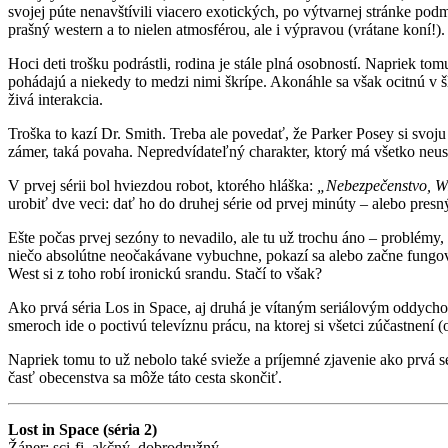
svojej púte nenavštívili viacero exotických, po výtvarnej stránke p
prašný western a to nielen atmosférou, ale i výpravou (vrátane koní!).
Hoci deti trošku podrástli, rodina je stále plná osobností. Napriek to
pohádajú a niekedy to medzi nimi škrípe. Akonáhle sa však ocitnú v šl
živá interakcia.
Troška to kazí Dr. Smith. Treba ale povedať, že Parker Posey si svoj
zámer, taká povaha. Nepredvídateľný charakter, ktorý má všetko neust
V prvej sérii bol hviezdou robot, ktorého hláška:
„Nebezpečenstvo, Wi
urobiť dve veci: dať ho do druhej série od prvej minúty – alebo presný
Ešte počas prvej sezóny to nevadilo, ale tu už trochu áno – problémy,
niečo absolútne neočakávane vybuchne, pokazí sa alebo začne fungov
West si z toho robí ironickú srandu. Stačí to však?
Ako prvá séria Los in Space, aj druhá je vítaným seriálovým oddyc
smeroch ide o poctivú televíznu prácu, na ktorej si všetci zúčastnení 
Napriek tomu to už nebolo také svieže a príjemné zjavenie ako prvá sé
časť obecenstva sa môže táto cesta skončiť.
Lost in Space (séria 2)
Žáner: sci-fi, akčný, dobrodružný