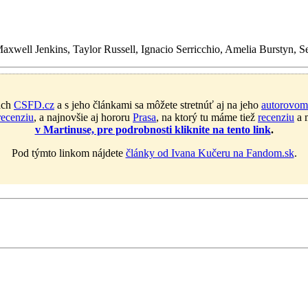
xwell Jenkins, Taylor Russell, Ignacio Serricchio, Amelia Burstyn, Se
ach
CSFD.cz
a s jeho článkami sa môžete stretnúť aj na jeho
autorovom
recenziu
, a najnovšie aj hororu
Prasa
, na ktorý tu máme tiež
recenziu
a m
v Martinuse, pre podrobnosti kliknite na tento link
.
Pod týmto linkom nájdete
články od Ivana Kučeru na Fandom.sk
.