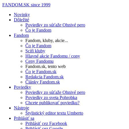
FANDOM.SK
since 1999
Novinky
Dôležité
Poviedky zo súťaže Ohnivé pero
Čo je Fandom
Fandom
Fandom, kluby, akcie...
Čo je Fandom
Scifi kluby
Hlavné akcie Fandomu / cony
Ceny Fandomu
Fandom.sk, tento web
Čo je Fandom.sk
Redakcia Fandom.sk
Články Fandom.sk
Poviedky
Poviedky zo súťaže Ohnivé pero
Poviedky zo sveta Pohrobka
Chcete publikovať poviedku?
Nástroje
Štylistický editor textu Umberto
Prihlásiť sa
Prihlásiť cez Facebook
Prihlásiť cez Google