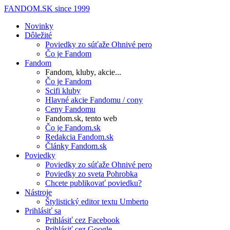
FANDOM.SK
since 1999
Novinky
Dôležité
Poviedky zo súťaže Ohnivé pero
Čo je Fandom
Fandom
Fandom, kluby, akcie...
Čo je Fandom
Scifi kluby
Hlavné akcie Fandomu / cony
Ceny Fandomu
Fandom.sk, tento web
Čo je Fandom.sk
Redakcia Fandom.sk
Články Fandom.sk
Poviedky
Poviedky zo súťaže Ohnivé pero
Poviedky zo sveta Pohrobka
Chcete publikovať poviedku?
Nástroje
Štylistický editor textu Umberto
Prihlásiť sa
Prihlásiť cez Facebook
Prihlásiť cez Google