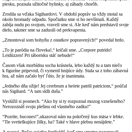
piesku, poznala užitočné bylinky, aj záhady chorôb.
Zrodila sa vďaka Sigihardovi. V období popráv sa vždy motal sa
okolo hromady odpadu. Spočiatku sme si ho nevšímali. Každý
zabíja nudu po svojom, vraveli sme si. Ale keď nám predstavil svoje
dielo, takmer sme sa zadusili od prekvapenia.
„Zmontoval som bohyňu z ostatkov popravených!“ povedal hrdo.
„To je paródia na človeka!,“ kričali sme. „Corpore putrido!
Leidüzzen! Pri táborisku stáť nebude!“
Časom však morbídna socha krásnela, lebo každý tu a tam niečo
k figuríne pripevnil, či vymenil hnijúce údy. Stala sa z toho zábavná
hra, až nám začalo byť ľúto, že je inanimata.
„Jedného dňa ožije! Jej cerebrum a heörte patrili patriciom,“ poúčal
nás Sigihard. “A tam sídli duša.”
Vyslúžil si posmech. “Ako by si ty rozpoznal mozog vznešeného?
Nerozoznáš svoju plešinu od vlastného zadku!”
“Pozrite, bucones!”,ukazoval nám na pokrčený kus mäsa v lebke.
“Tie svetielkujúce žilky, ha? Také v hlave plebsu nenájdete.”
A naozaj. Počas sviatku fordicídií, keď sme smutne pozorovali