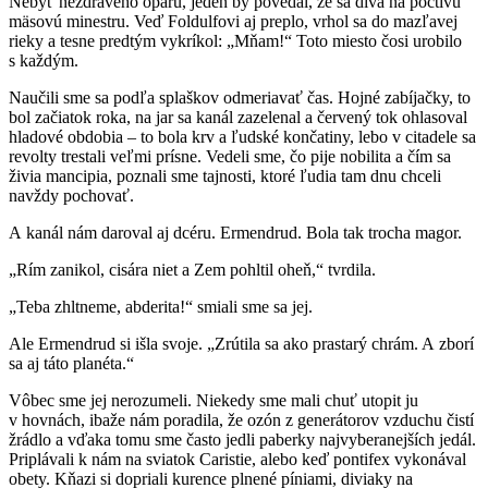
Nebyť nezdravého oparu, jeden by povedal, že sa díva na poctivú
mäsovú minestru. Veď Foldulfovi aj preplo, vrhol sa do mazľavej
rieky a tesne predtým vykríkol: „Mňam!“ Toto miesto čosi urobilo
s každým.
Naučili sme sa podľa splaškov odmeriavať čas. Hojné zabíjačky, to
bol začiatok roka, na jar sa kanál zazelenal a červený tok ohlasoval
hladové obdobia – to bola krv a ľudské končatiny, lebo v citadele sa
revolty trestali veľmi prísne. Vedeli sme, čo pije nobilita a čím sa
živia mancipia, poznali sme tajnosti, ktoré ľudia tam dnu chceli
navždy pochovať.
A kanál nám daroval aj dcéru. Ermendrud. Bola tak trocha magor.
„Rím zanikol, cisára niet a Zem pohltil oheň,“ tvrdila.
„Teba zhltneme, abderita!“ smiali sme sa jej.
Ale Ermendrud si išla svoje. „Zrútila sa ako prastarý chrám. A zborí
sa aj táto planéta.“
Vôbec sme jej nerozumeli. Niekedy sme mali chuť utopit ju
v hovnách, ibaže nám poradila, že ozón z generátorov vzduchu čistí
žrádlo a vďaka tomu sme často jedli paberky najvyberanejších jedál.
Priplávali k nám na sviatok Caristie, alebo keď pontifex vykonával
obety. Kňazi si dopriali kurence plnené píniami, diviaky na