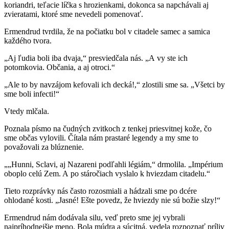
koriandri, teľacie líčka s hrozienkami, dokonca sa napchávali aj
zvieratami, ktoré sme nevedeli pomenovať.
Ermendrud tvrdila, že na počiatku bol v citadele samec a samica
každého tvora.
„Aj ľudia boli iba dvaja,“ presviedčala nás. „A vy ste ich
potomkovia. Občania, a aj otroci.“
„Ale to by navzájom kefovali ich decká!,“ zlostili sme sa. „Všetci by
sme boli infecti!“
Vtedy mlčala.
Poznala písmo na čudných zvitkoch z tenkej priesvitnej kože, čo
sme občas vylovili. Čítala nám prastaré legendy a my sme to
považovali za blúznenie.
„„Hunni, Sclavi, aj Nazareni podľahli légiám,“ drmolila. „Impérium
oboplo celú Zem. A po stáročiach vyslalo k hviezdam citadelu.“
Tieto rozprávky nás často rozosmiali a hádzali sme po dcére
ohlodané kosti. „Jasné! Ešte povedz, že hviezdy nie sú božie slzy!“
Ermendrud nám dodávala silu, veď preto sme jej vybrali
najpríhodnejšie meno. Bola múdra a súcitná, vedela rozpoznať príliv