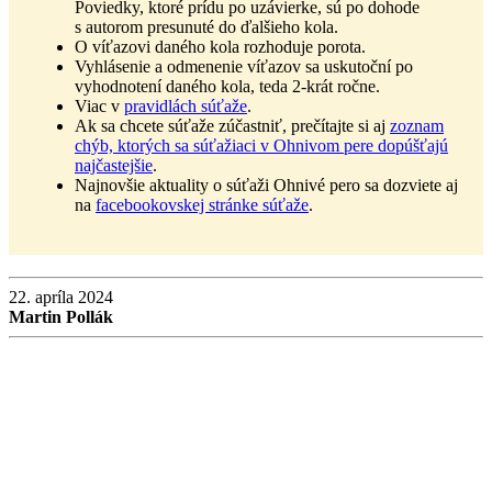
Poviedky, ktoré prídu po uzávierke, sú po dohode
s autorom presunuté do ďalšieho kola.
O víťazovi daného kola rozhoduje porota.
Vyhlásenie a odmenenie víťazov sa uskutoční po
vyhodnotení daného kola, teda 2-krát ročne.
Viac v
pravidlách súťaže
.
Ak sa chcete súťaže zúčastniť, prečítajte si aj
zoznam
chýb, ktorých sa súťažiaci v Ohnivom pere dopúšťajú
najčastejšie
.
Najnovšie aktuality o súťaži Ohnivé pero sa dozviete aj
na
facebookovskej stránke súťaže
.
22. apríla 2024
Martin Pollák