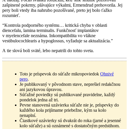
zašpinené pokrmy, plávajúce výkalmi, Ermendrud prehovorila. Jej
pery boli vtedy iba nahrubo pozošívané, preto jej bolo ťažko
rozumieť.
“Kontrola podporného systému… kritická chyba v oblasti
diencefalu, lamina terminalis. Funkčnosť implantátov
v myelencefale neznáma. Inkompatibilita vo vlákne
vestibulocochlearis a hypoglossus, vyžaduje sa aktualizácia.”
A tie slová boli sväté, lebo nepatrili do tohto sveta.
Toto je príspevok do súťaže mikropoviedok
Ohnivé
pero
.
Je publikovaný v pôvodnom stave, neprešiel redakčnou
ani jazykovou úpravou.
Súťažné poviedky sú publikované pravidelne, každý
pondelok jedna až tri.
Pevne stanovená uzávierka súťaže nie je, príspevky do
každého kola prijímame priebežne, kým sa kolo
nenaplní.
Čiastkové uzávierky sú dvakrát do roka (jarné a jesenné
kolo súťaže) a sú oznámené s dostatočným predstihom.