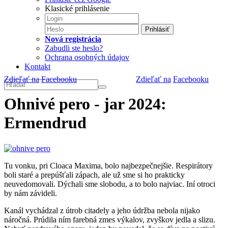
Klasické prihlásenie
Prihlásiť
Nová registrácia
Zabudli ste heslo?
Ochrana osobných údajov
Kontakt
Zdieľať na
Facebooku
Zdieľať na
Facebooku
Ohnivé pero - jar 2024:
Ermendrud
Tu vonku, pri Cloaca Maxima, bolo najbezpečnejšie. Respirátory
boli staré a prepúšťali zápach, ale už sme si ho prakticky
neuvedomovali. Dýchali sme slobodu, a to bolo najviac. Iní otroci
by nám závideli.
Kanál vychádzal z útrob citadely a jeho údržba nebola nijako
náročná. Prúdila ním farebná zmes výkalov, zvyškov jedla a slizu.