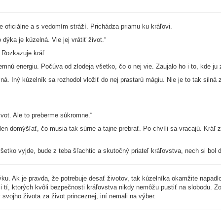
ie oficiálne a s vedomím stráží. Prichádza priamu ku kráľovi.
ýka je kúzelná. Vie jej vrátiť život.“
 Rozkazuje kráľ.
 jemnú energiu. Počúva od zlodeja všetko, čo o nej vie. Zaujalo ho i to, kde ju
ná. Iný kúzelník sa rozhodol vložiť do nej prastarú mágiu. Nie je to tak silná 
život. Ale to preberme súkromne.“
en domýšľať, čo musia tak súrne a tajne prebrať. Po chvíli sa vracajú. Kráľ 
 všetko vyjde, bude z teba šľachtic a skutočný priateľ kráľovstva, nech si bol 
u. Ak je pravda, že potrebuje desať životov, tak kúzelníka okamžite napadlo z
i tí, ktorých kvôli bezpečnosti kráľovstva nikdy nemôžu pustiť na slobodu. Z
 svojho života za život princeznej, iní nemali na výber.