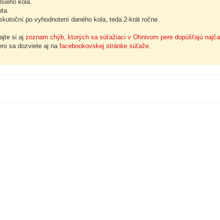
šieho kola.
ota.
kutoční po vyhodnotení daného kola, teda 2-krát ročne.
jte si aj
zoznam chýb, ktorých sa súťažiaci v Ohnivom pere dopúšťajú najča
ero sa dozviete aj na
facebookovskej stránke súťaže
.