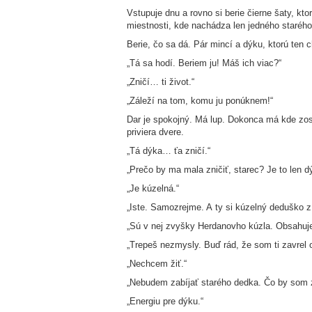
Vstupuje dnu a rovno si berie čierne šaty, kt
miestnosti, kde nachádza len jedného starého
Berie, čo sa dá. Pár mincí a dýku, ktorú ten 
„Tá sa hodí. Beriem ju! Máš ich viac?“
„Zničí… ti život.“
„Záleží na tom, komu ju ponúknem!“
Dar je spokojný. Má lup. Dokonca má kde zost
priviera dvere.
„Tá dýka… ťa zničí.“
„Prečo by ma mala zničiť, starec? Je to len d
„Je kúzelná.“
„Iste. Samozrejme. A ty si kúzelný deduško z 
„Sú v nej zvyšky Herdanovho kúzla. Obsahuj
„Trepeš nezmysly. Buď rád, že som ti zavrel 
„Nechcem žiť.“
„Nebudem zabíjať starého dedka. Čo by som 
„Energiu pre dýku.“