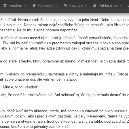
2024: Desatina
Fandom
Poviedky
Nástroje
Prihlásiť sa
prečítal. Nemá z nich čo získať, neovplyvní to jeho život. Dobre si uvedomuj
e. Uzavrel sa. Napriek rokom najrôznejšieho štúdia sa nenaučil, ako žiť večn
o neznáma. Na to mu žiadna príprava nepomôže.
e a hľadaná osoba medzi tými, ktorí ju hľadajú. Josač vytvoril niečo, čo nedok
. Tak rád by celú tú krabičku s predmetom zakopal strašne hlboko alebo spá
, aby si normálne ľahol. Nevládze zdvihnúť deku, ktorá mu spadla na zem pr
a do starej strechy, ktorú opravoval už dávno. V miestnosti je chlad a dážď 
m. Niekedy ho prenasledujú najrôznejšie vidiny a naháňajú mu hrôzu. Toto je 
 svoje unavené oči, ale vidí len veľmi slabo.
 Mince, víno, všetko!“
 vie, že nemôže robiť vôbec nič. Ani schovať to, čo by sa nemalo dostať do z
voj deň? Keď niečo ukradne, predá, má odmenu a zároveň ho nikto nezabije, 
ľudskými očami, ako i pred silným dažďom. Je celý premočený. Nemá na výb
síce nie sú otvorené, ale s trochou šikovnosti a sily sa ľahko dostáva dnu. 
ešenie, keďže niekto pôvodný zámok zničil.