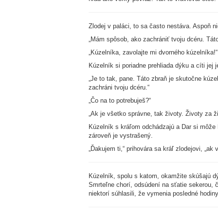
Zlodej v paláci, to sa často nestáva. Aspoň n
„Mám spôsob, ako zachrániť tvoju dcéru. Táto d
„Kúzelníka, zavolajte mi dvorného kúzelníka!“
Kúzelník si poriadne prehliada dýku a cíti jej
„Je to tak, pane. Táto zbraň je skutočne kúzel
zachráni tvoju dcéru.“
„Čo na to potrebuješ?“
„Ak je všetko správne, tak životy. Životy za 
Kúzelník s kráľom odchádzajú a Dar si môže l
zároveň je vystrašený.
„Ďakujem ti,“ prihovára sa kráľ zlodejovi, „ak
Kúzelník, spolu s katom, okamžite skúšajú dýk
Smrteľne chorí, odsúdení na sťatie sekerou, č
niektorí súhlasili, že vymenia posledné hodiny