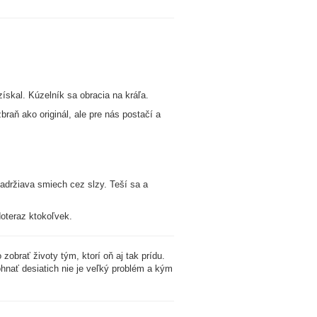
 získal. Kúzelník sa obracia na kráľa.
zbraň ako originál, ale pre nás postačí a
zadržiava smiech cez slzy. Teší sa a
doteraz ktokoľvek.
obrať životy tým, ktorí oň aj tak prídu.
ohnať desiatich nie je veľký problém a kým