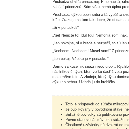
Prichádza chvíľa princeznej. Plne nabitá, si
zabíjať princeznú. Sám však nemá úplnú pred
Prechádza dýkou popri srdci a tá vypúšťa sv
kŕče. Zrazu je na tom tak dobre, že si sama s
„Si v poriadku?“
„Nie! Neničte to! Idú! Idú! Nemohla som inak,
„Len pokojne, si v hrade a bezpečí, to sú len z
„Nechcem! Nechcem! Musel som!“ Z princeznej
„Len pokoj. Všetko je v poriadku.“
Darmo sa kúzelník snaží niečo urobiť. Rýchlo
násilníkov či tých, ktorí veľkú časť života po
stalo mŕtve telo. A zlodeja, ktorý dýku donie
dýku so sebou. Ukladá ju do krabičky.
Toto je príspevok do súťaže mikropo
Je publikovaný v pôvodnom stave, nep
Súťažné poviedky sú publikované pravi
Pevne stanovená uzávierka súťaže nie
Čiastkové uzávierky sú dvakrát do ro