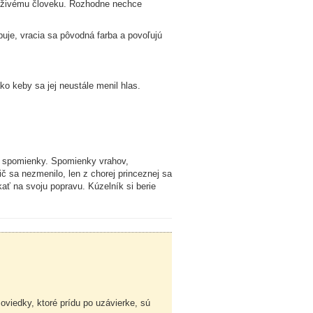
 aj živému človeku. Rozhodne nechce
uje, vracia sa pôvodná farba a povoľujú
ko keby sa jej neustále menil hlas.
ky spomienky. Spomienky vrahov,
nič sa nezmenilo, len z chorej princeznej sa
kať na svoju popravu. Kúzelník si berie
viedky, ktoré prídu po uzávierke, sú