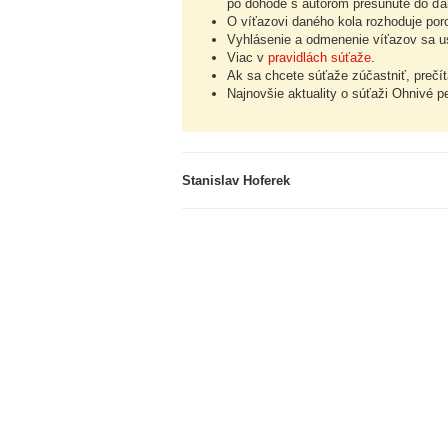
po dohode s autorom presunuté do ďal
O víťazovi daného kola rozhoduje por
Vyhlásenie a odmenenie víťazov sa us
Viac v
pravidlách súťaže
.
Ak sa chcete súťaže zúčastniť, prečíta
Najnovšie aktuality o súťaži Ohnivé p
Stanislav Hoferek