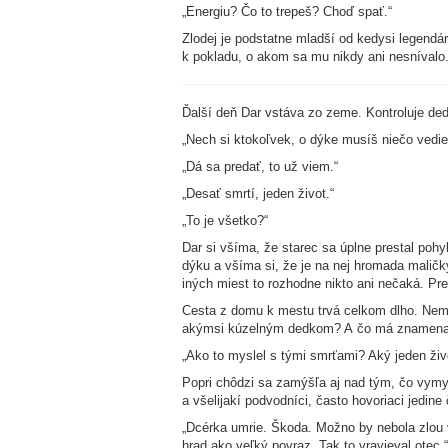
„Energiu? Čo to trepeš? Choď spať.“
Zlodej je podstatne mladší od kedysi legendá
k pokladu, o akom sa mu nikdy ani nesnívalo
Ďalší deň Dar vstáva zo zeme. Kontroluje dedk
„Nech si ktokoľvek, o dýke musíš niečo vedie
„Dá sa predať, to už viem.“
„Desať smrtí, jeden život.“
„To je všetko?“
Dar si všíma, že starec sa úplne prestal poh
dýku a všíma si, že je na nej hromada maličký
iných miest to rozhodne nikto ani nečaká. Pre
Cesta z domu k mestu trvá celkom dlho. Nemá
akýmsi kúzelným dedkom? A čo má znamenať t
„Ako to myslel s tými smrťami? Aký jeden živ
Popri chôdzi sa zamýšľa aj nad tým, čo vymys
a všelijakí podvodníci, často hovoriaci jedin
„Dcérka umrie. Škoda. Možno by nebola zlou 
hrad ako veľký povraz. Tak to vravieval otec.“