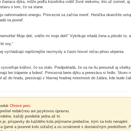
lne žiariaca dýka, môže podľa kúzelníka vrátiť život niekomu, kto už zomrel,
stavu o tom, čo sa stane.
oju nahromadenú energiu. Princezná sa začína meniť. Horúčka okamžite ustup
adá na posteľ.
 nemohla! Moje deti, vráťte mi moje deti!“ Vykrikuje mladá žena a pôsobí to, a
lé sny.“
 vychádzajú najrôznejšie nezmysly a často hovorí rečou plnou utrpenia.
 vysvetľuje kráľovi, čo sa stalo. Predpokladá, že sa na ňu presunuli aj všet
znajú len trápenie a bolesť. Princezná berie dýku a prerezáva si hrdlo. Skoro 
sol až do hradu, presúvajú z hlavnej hradnej miestnosti do žalára, kde bude ča
viedok
Ohnivé pero
.
rešiel redakčnou ani jazykovou úpravou.
delne, každý pondelok jedna až tri.
 je, príspevky do každého kola prijímame priebežne, kým sa kolo nenaplní.
ka (jarné a jesenné kolo súťaže) a sú oznámené s dostatočným predstihom. Po