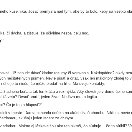
rneho kúzelníka. Josač premýšľa nad tým, aké by to bolo, keby sa všetko obr
.
a, či dýcha, a zisťuje, že očividne nespal celú noc.
ť.“
ybovať. Už nebude dávať žiadne rozumy či varovania. Každopádne? nikdy nema
ch nečitateľných písmen. Nevie písať a čítať, však len máloktorý zlodej to vi
 neho je to niečo, čo môže predať na trhu. Má svoje kontakty.
 žiadneho koňa a tak len kráča a rozmýšľa. Aký človek je v dome úplne sá
á veta? Desať smrtí, jeden život. Nedáva mu to logiku.
ot? Čo je to za hlúposť?“
leli v meste. Darovi ochorela dcérka na akúsi divnú chorobu. Nikto si nevie
e čardamou, skúšajú jeden recept za druhým.
vladárkou. Možno aj láskavejšou ako ten niktoš, čo sľubuje… čo to sľúbil? 