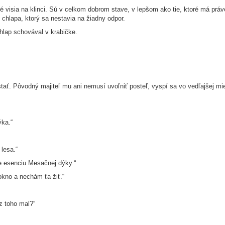
oré visia na klinci. Sú v celkom dobrom stave, v lepšom ako tie, ktoré má prá
 chlapa, ktorý sa nestavia na žiadny odpor.
chlap schovával v krabičke.
ať. Pôvodný majiteľ mu ani nemusí uvoľniť posteľ, vyspí sa vo vedľajšej mie
ýka.“
lesa.“
e esenciu Mesačnej dýky.“
okno a nechám ťa žiť.“
z toho mal?“