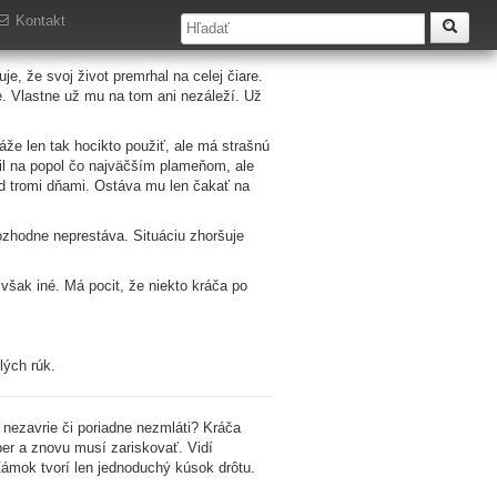
Kontakt
e, že svoj život premrhal na celej čiare.
e. Vlastne už mu na tom ani nezáleží. Už
áže len tak hocikto použiť, ale má strašnú
lil na popol čo najväčším plameňom, ale
ed tromi dňami. Ostáva mu len čakať na
rozhodne neprestáva. Situáciu zhoršuje
však iné. Má pocit, že niekto kráča po
lých rúk.
nezavrie či poriadne nezmláti? Kráča
er a znovu musí zariskovať. Vidí
Zámok tvorí len jednoduchý kúsok drôtu.