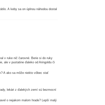
átilo. A keby sa on úplnou náhodou dostal
l v ruke nič čarovné. Berie si do ruky
e, ale v pustatine ďaleko od Aringoldu či
m? A ako sa môže niekto vôbec stať
 rady, lekári z ďalekých zemí sú bezmocní
Vravel o nejakom malom hrade? Lepší malý