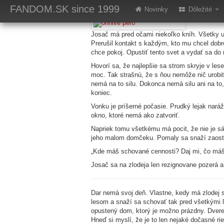
Ohnivé pero - jar 
FANDOM.SK
since 1999
Novinky
Dôležité
Josač má pred očami niekoľko kníh. Všetky už 
Prerušil kontakt s každým, kto mu chcel dobr
chce pokoj. Opustiť tento svet a vydať sa d
Hovorí sa, že najlepšie sa strom skryje v les
moc. Tak strašnú, že s ňou nemôže nič urobiť
nemá na to silu. Dokonca nemá silu ani na to
koniec.
Vonku je príšerné počasie. Prudký lejak naráž
okno, ktoré nemá ako zatvoriť.
Napriek tomu všetkému má pocit, že nie je sá
jeho malom domčeku. Pomaly sa snaží zaostriť
„Kde máš schované cennosti? Daj mi, čo máš!
Josač sa na zlodeja len rezignovane pozerá a
Dar nemá svoj deň. Vlastne, kedy má zlodej s
lesom a snaží sa schovať tak pred všetkými 
opustený dom, ktorý je možno prázdny. Dvere 
Hneď si myslí, že je to len nejaké dočasné ri