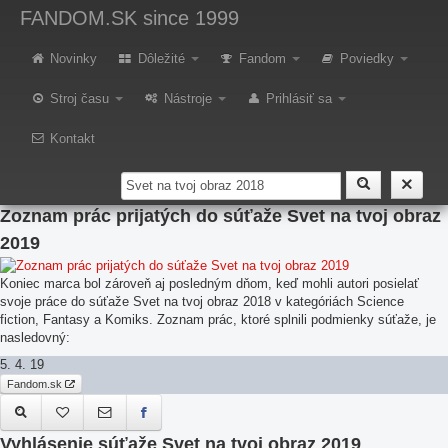
FANDOM.SK
since 1999
Vyhlásenie súťaže Svet na tvoj obraz 2020
Novinky
Dôležité
Fandom
Poviedky
Internetový denník Fandom SK vyhlasuje 9. ročník výtvarnej súťaže Svet
Stroj času
Nástroje
Prihlásiť sa
na tvoj obraz 2020.
4. 2. 20
Kontakt
Fandom.sk
Zoznam prác prijatých do súťaže Svet na tvoj obraz
2019
Koniec marca bol zároveň aj posledným dňom, keď mohli autori posielať
svoje práce do súťaže Svet na tvoj obraz 2018 v kategóriách Science
fiction, Fantasy a Komiks. Zoznam prác, ktoré splnili podmienky súťaže, je
nasledovný:
5. 4. 19
Fandom.sk
Vyhlásenie súťaže Svet na tvoj obraz 2019