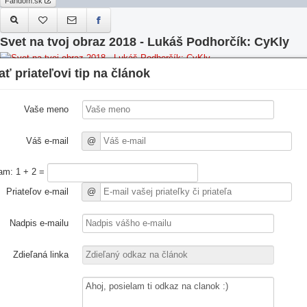
Fandom.sk
Svet na tvoj obraz 2018 - Lukáš Podhorčík: CyKly
Táto práca sa uchádza o víťazstvo v súťaži Svet na tvoj obraz 2018.
ať priateľovi tip na článok
Nadpis článku
äť
9. 11. 18
Fandom.sk
Vaše meno
Váš e-mail
@
Svet na tvoj obraz 2018 - Galibalix a Lukáš Freytag:
IN VAIN
am: 1 + 2 =
Táto práca sa uchádza o víťazstvo v súťaži Svet na tvoj obraz 2018.
Priateľov e-mail
@
8. 11. 18
Otvoriť v novom okne
Z
Fandom.sk
Nadpis e-mailu
Zdieľaná linka
Svet na tvoj obraz 2018 - Adam
Táto práca sa uchádza o víťazstvo v súťaži Svet na tvoj obraz 2018.