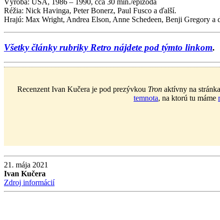
Výroba: USA, 1986 – 1990, cca 30 min./epizóda
Réžia: Nick Havinga, Peter Bonerz, Paul Fusco a ďalší.
Hrajú: Max Wright, Andrea Elson, Anne Schedeen, Benji Gregory a ď
Všetky články rubriky Retro nájdete pod týmto linkom
.
Recenzent Ivan Kučera je pod prezývkou
Tron
aktívny na stránk
temnota
, na ktorú tu máme
21. mája 2021
Ivan Kučera
Zdroj informácií