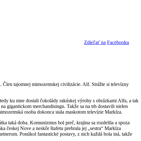
Zdieľať na
Facebooku
Člen tajomnej mimozemskej civilizácie. Alf. Strážte si televízny
 vtedy ku mne dostali čokolády rakúskej výroby s obrázkami Alfa, a tak
aj na gigantickom merchandisingu. Takže sa na trh dostavili nielen
ná mimozemská osoba dokonca stala maskotom televízie Markíza.
a taká doba. Komunizmus bol preč, krajina sa rozdelila a spoza
ka českej Nove a neskôr štafetu prebrala jej „sestra“ Markíza
tnerom. Ponúkol fantastické postavy, z nich každá bola iná, takže