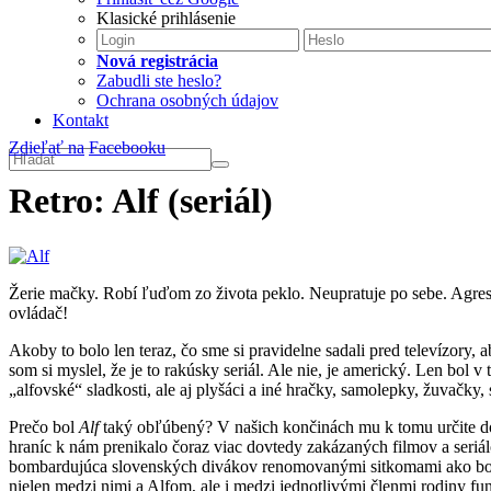
Klasické prihlásenie
Nová registrácia
Zabudli ste heslo?
Ochrana osobných údajov
Kontakt
Zdieľať na
Facebooku
Retro: Alf (seriál)
Žerie mačky. Robí ľuďom zo života peklo. Neupratuje po sebe. Agresív
ovládač!
Akoby to bolo len teraz, čo sme si pravidelne sadali pred televízory,
som si myslel, že je to rakúsky seriál. Ale nie, je americký. Len bol v
„alfovské“ sladkosti, ale aj plyšáci a iné hračky, samolepky, žuvačk
Prečo bol
Alf
taký obľúbený? V našich končinách mu k tomu určite do
hraníc k nám prenikalo čoraz viac dovtedy zakázaných filmov a seriálo
bombardujúca slovenských divákov renomovanými sitkomami ako bo
nielen medzi nimi a Alfom, ale i medzi jednotlivými členmi rodiny fun