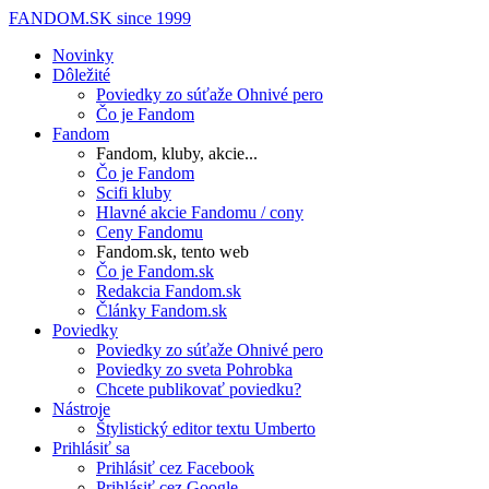
FANDOM.SK
since 1999
Novinky
Dôležité
Poviedky zo súťaže Ohnivé pero
Čo je Fandom
Fandom
Fandom, kluby, akcie...
Čo je Fandom
Scifi kluby
Hlavné akcie Fandomu / cony
Ceny Fandomu
Fandom.sk, tento web
Čo je Fandom.sk
Redakcia Fandom.sk
Články Fandom.sk
Poviedky
Poviedky zo súťaže Ohnivé pero
Poviedky zo sveta Pohrobka
Chcete publikovať poviedku?
Nástroje
Štylistický editor textu Umberto
Prihlásiť sa
Prihlásiť cez Facebook
Prihlásiť cez Google