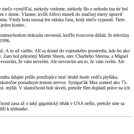
le niečo vymýšľal, niekedy vedome, niekedy šlo o nehodu (na tie bol
i v dome. Vlastne, kvôli Alfovi museli do značnej miery upraviť
a. Vtedy bola naozaj len otázka času, kedy niečo vyparatí. Tieto
 jeden koniec.
mimochodom dokorán otvorená, keďže tvorcovia dúfali, že televízia
 1996.
ý. A to už vadilo. Alf sa dostal do vojenského prostredia, kde ho ako
 Zato bol prítomný Martin Sheen, otec Charlieho Sheena, a Miguel
Nevravím, že vám neverím. Ale nevravím ani to, že vám verím. Ale
amihu údajne prišlo ponižujúce hrať druhé husle vedľa plyšáka.
e skutočne poriadnym testom nervov. Sympaťák Max zomrel ako 75-
. mýlili. V skutočnosti boli skvelí, pretože film doplatil práve na ich
nosti zasa až o taký gigantický trhák v USA nešlo, pretože sme sa
ži k tridsiatke.