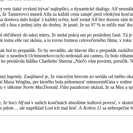
j vety (také zvyknú bývať najlepšie), a dynamické dialógy. Alf neustá
že Tannerovci museli Alfa za každú cenu zatajiť pred všetkými hosťam
doslova dalo krájať z každej scény, keď zostal Alf bez dozoru sám dom
chodí s ňou z jednej izby do druhej. Je jasné, že na 97 % to môže mať iba
úbený do takej miery, že nedal pokoj ani po poslednej časti. Tá je 
ek tomu ešte raz skúsia, a to rovno formou celovečerného filmu, v roku
k bol to prepadák. To by nevadilo, ale hlavne išlo o prepadák zaslúžen
c o susedoch Ochmonekovcoch) nedostali ani cameo, čo bolo rúhanie.
e ho preslávila hláška Charlieho Sheena „Niečo vám poviem, poručík. 
nej legendy. Zaujímavé je, že viacerým hercom zo seriálu od istého ok
daní Maxa Wrighta, pre ktorého bola prítomnosť mimozemšťana v rodin
ohu v sitkome
Norm MacDonald
. Film paradoxne ukázal, že sa Max a spol
e, že hoci
Alf
má v našich končinách absolútne kultovú povesť, v skutoč
po pilote… ale napríklad
Lost
ich mal šesť. A
Kobra 11
sa nebezpečne blí