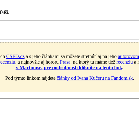
alší.
ach
CSFD.cz
a s jeho článkami sa môžete stretnúť aj na jeho
autorovom
recenziu
, a najnovšie aj hororu
Prasa
, na ktorý tu máme tiež
recenziu
a m
v Martinuse, pre podrobnosti kliknite na tento link
.
Pod týmto linkom nájdete
články od Ivana Kučeru na Fandom.sk
.