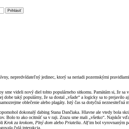
Prihlásiť
ny, nepredvídateľný jedinec, ktorý sa neriadi pozemskými pravidlami. 
 aby sme videli nový diel tohto populárneho sitkomu. Pamätám si, že sa
 tej dobe taký populárny, že sa dostal „všade“ a logicky sa to prejavilo 
y, samozrejme oblečenie alebo plagáty. Istý čas sa dotyčná neznesiteľ
pomohol dokonalý dabing Stana Dančiaka. Hlavne ale vtedy bola skrátk
v. Bolo to ako ocitnúť sa v raji. Zrazu sme mali „všetko“. Najskôr vďa
li
Krok za krokom
,
Plný dom
alebo
Priatelia
.
Alf
im bol vyrovnaným par
govala čulá interakcia.