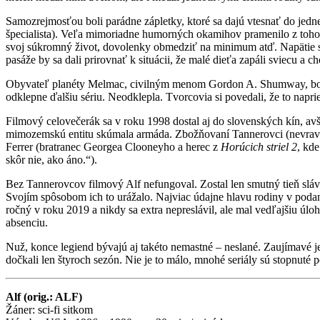
Samozrejmosťou boli parádne zápletky, ktoré sa dajú vtesnať do jedne
špecialista). Veľa mimoriadne humorných okamihov pramenilo z toho, 
svoj súkromný život, dovolenky obmedziť na minimum atď. Napätie sa 
pasáže by sa dali prirovnať k situácii, že malé dieťa zapáli sviecu a 
Obyvateľ planéty Melmac, civilným menom Gordon A. Shumway, bol obľ
odklepne ďalšiu sériu. Neodklepla. Tvorcovia si povedali, že to napri
Filmový celovečerák sa v roku 1998 dostal aj do slovenských kín, avša
mimozemskú entitu skúmala armáda. Zbožňovaní Tannerovci (nevravia
Ferrer (bratranec Georgea Clooneyho a herec z
Horúcich striel 2
, kd
skôr nie, ako áno.“).
Bez Tannerovcov filmový Alf nefungoval. Zostal len smutný tieň sláv
Svojím spôsobom ich to urážalo. Najviac údajne hlavu rodiny v po
ročný v roku 2019 a nikdy sa extra nepreslávil, ale mal vedľajšiu úl
absenciu.
Nuž, konce legiend bývajú aj takéto nemastné – neslané. Zaujímavé j
dočkali len štyroch sezón. Nie je to málo, mnohé seriály sú stopnuté 
Alf (orig.: ALF)
Žáner: sci-fi sitkom