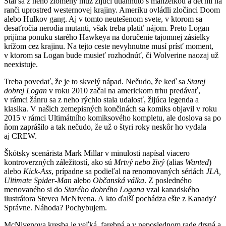
Stal sa z neho zlomený muž žijúci utiahnuto s manželkou a deťmi na
ranči uprostred westernovej krajiny. Ameriku ovládli zločinci Doom
alebo Hulkov gang. Aj v tomto neutešenom svete, v ktorom sa
desaťročia nerodia mutanti, však treba platiť nájom. Preto Logan
prijíma ponuku starého Hawkeya na doručenie tajomnej zásielky
krížom cez krajinu. Na tejto ceste nevyhnutne musí prísť moment,
v ktorom sa Logan bude musieť rozhodnúť, či Wolverine naozaj už
neexistuje.
Treba povedať, že je to skvelý nápad. Nečudo, že keď sa
Starej
dobrej Logan
v roku 2010 začal na americkom trhu predávať,
v rámci žánru sa z neho rýchlo stala udalosť, žijúca legenda a
klasika. V našich zemepisných končinách sa komiks objavil v roku
2015 v rámci Ultimátního komiksového kompletu, ale doslova sa po
ňom zaprášilo a tak nečudo, že už o štyri roky neskôr ho vydala
aj CREW.
Škótsky scenárista Mark Millar v minulosti napísal viacero
kontroverzných záležitostí, ako sú
Mrtvý nebo živý
(alias
Wanted
)
alebo
Kick-Ass
, prípadne sa podieľal na renomovaných sériách
JLA,
Ultimate Spider-Man
alebo
Občanská válka
. Z posledného
menovaného si do
Starého dobrého Logana
vzal kanadského
ilustrátora Stevea McNivena. A kto ďalší pochádza ešte z Kanady?
Správne. Náhoda? Pochybujem.
McNivenova kresba je veľká, farebná a v neposlednom rade drsná a