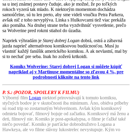
sa u inej známej postavy čuduje, ako je možné, že po toľkých
rokoch vyzerá tak mlado. K niektorým momentom dochádza
samoúčelne, sú tu len preto, aby sme videli vnučku Petra Parkera,
avšak nič z toho nevyplýva. Linka s Hulkovcami tiež viac prekáža
ako pomáha. Na druhej strane treba vyzdvihnúť vysvetlenie, prečo
sa Wolverine pred rokmi stiahol do úzadia.
Napriek výhradám je
Starej dobrej Logan
dobrá, ostrá a zábavná
jazda naprieč alternatívnou komiksovou budúcnosťou. Musí ju
vlastniť každý fanúšik amerického komiksu. A ak nevlastní, mal by
si to nechať pre seba. Inak ho zožerú krtkoidi.
Komiks Wolverine: Starej dobrej Logan si môžete kúpiť
napríklad aj v Martinuse momentálne so zľavou 4 %, pre
podrobnosti kliknite na tento link
P. S.: (POZOR, SPOILERY K FILMU)
Výborný film
Logan
niektorí prirovnávajú k tomuto komiksu,
styčných bodov je v skutočnosti iba minimum. Áno, obidva príbehy
sú road trip so zostarnutým Wolverinom. Avšak kým komiksový
odmieta bojovať, filmový bojuje od začiatku. Komiksový má ženu a
deti, filmový nie. Komiks je post-apokalypsa, o filme je ťažké také
niečo povedať. Komiks je parťácke dobrodružstvo Logana a
Hawkeya, ale vo filme slávny lukostrelec nevystupuje. Kým vo