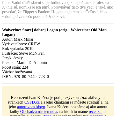
filme žiadni ďalší slávni superhrdinovia (ak nepočítame Profesora
X) nie sú, komiks je ich plný. Porovnávať tieto dve veci je také, ako
povedať, že Flipper s Paulom Hoganom je remake Čeľustí, lebo
v ňom pláva niečo podobné žralokovi.
Wolverine: Starej dobrej Logan (orig.: Wolverine: Old Man
Logan)
Autor: Mark Millar
Vydavateľstvo: CREW
Rok vydania: 2019
Ilustrácie: Steve McNiven
Jazyk: český
Preklad: Martin D. Antonín
Počet strán: 224
Väzba: brožovaná
ISBN: 978–80–7449–723–0
Recenzent Ivan Kučera je pod prezývkou
Tron
aktívny na
stránkach
CSFD.cz
a s jeho článkami sa môžete stretnúť aj na
jeho
autorovom blogu
. Ivana Kučeru poznáme aj ako autora
knihy
Obchádza nás temnota
, na ktorú tu máme
recenziu
, a