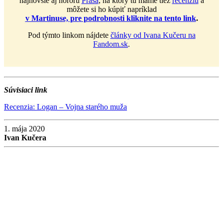
najnovšie aj hororu
Prasa
, na ktorý tu máme tiež
recenziu
a
môžete si ho kúpiť napríklad
v Martinuse, pre podrobnosti kliknite na tento link
.
Pod týmto linkom nájdete
články od Ivana Kučeru na
Fandom.sk
.
Súvisiaci link
Recenzia: Logan – Vojna starého muža
1. mája 2020
Ivan Kučera