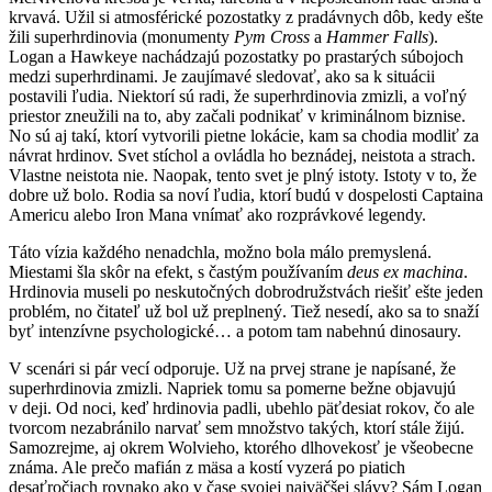
krvavá. Užil si atmosférické pozostatky z pradávnych dôb, kedy ešte
žili superhrdinovia (monumenty
Pym Cross
a
Hammer Falls
).
Logan a Hawkeye nachádzajú pozostatky po prastarých súbojoch
medzi superhrdinami. Je zaujímavé sledovať, ako sa k situácii
postavili ľudia. Niektorí sú radi, že superhrdinovia zmizli, a voľný
priestor zneužili na to, aby začali podnikať v kriminálnom biznise.
No sú aj takí, ktorí vytvorili pietne lokácie, kam sa chodia modliť za
návrat hrdinov. Svet stíchol a ovládla ho beznádej, neistota a strach.
Vlastne neistota nie. Naopak, tento svet je plný istoty. Istoty v to, že
dobre už bolo. Rodia sa noví ľudia, ktorí budú v dospelosti Captaina
Americu alebo Iron Mana vnímať ako rozprávkové legendy.
Táto vízia každého nenadchla, možno bola málo premyslená.
Miestami šla skôr na efekt, s častým používaním
deus ex machina
.
Hrdinovia museli po neskutočných dobrodružstvách riešiť ešte jeden
problém, no čitateľ už bol už preplnený. Tiež nesedí, ako sa to snaží
byť intenzívne psychologické… a potom tam nabehnú dinosaury.
V scenári si pár vecí odporuje. Už na prvej strane je napísané, že
superhrdinovia zmizli. Napriek tomu sa pomerne bežne objavujú
v deji. Od noci, keď hrdinovia padli, ubehlo päťdesiat rokov, čo ale
tvorcom nezabránilo narvať sem množstvo takých, ktorí stále žijú.
Samozrejme, aj okrem Wolvieho, ktorého dlhovekosť je všeobecne
známa. Ale prečo mafián z mäsa a kostí vyzerá po piatich
desaťročiach rovnako ako v čase svojej najväčšej slávy? Sám Logan