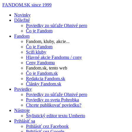
FANDOM.SK
since 1999
Novinky
Dôležité
Poviedky zo súťaže Ohnivé pero
Čo je Fandom
Fandom
Fandom, kluby, akcie...
Čo je Fandom
Scifi kluby
Hlavné akcie Fandomu / cony
Ceny Fandomu
Fandom.sk, tento web
Čo je Fandom.sk
Redakcia Fandom.sk
Články Fandom.sk
Poviedky
Poviedky zo súťaže Ohnivé pero
Poviedky zo sveta Pohrobka
Chcete publikovať poviedku?
Nástroje
Štylistický editor textu Umberto
Prihlásiť sa
Prihlásiť cez Facebook
Prihlásiť cez Google