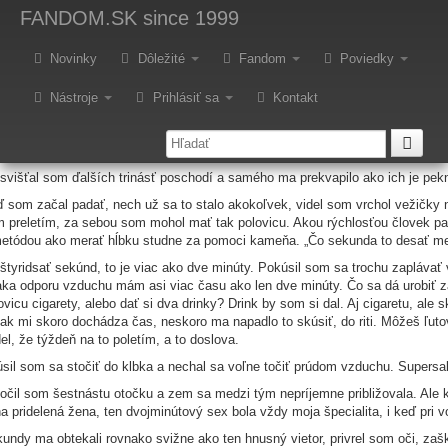
hnivé pero Q2 2012: Pád
FANDOM.SK
since 1999
tor ma nechutne štípal do tváre a z prižmúrených očí mi vyháňal slzy. Situá
Novinky
Dôležité
Fandom
Poviedky
pamätám je ten nechutný silný vietor narážajúci do mojej tváre. Sledujem o
ké sklenené dlaždice tvoria jednoliatu na pohľad nekonečnú plochu, moderná 
al, ktorý mi vtisla brigádnička pred budovou do ruky. To bolo posledné čo som 
Nástroje
Prihlásiť sa
Kontakt
e, osemsto u dvoch menších bášt. V budove býva tristotisíc ľudí, je v nej tr
násť rôznych aqua parkov a čo bolo pre miestnych najdôležitejšie – 
ísane cez celý leták.
svišťal som ďalších trinásť poschodí a samého ma prekvapilo ako ich je pekn
 som začal padať, nech už sa to stalo akokoľvek, videl som vrchol vežičky na
 preletím, za sebou som mohol mať tak polovicu. Akou rýchlosťou človek pa
etódou ako merať hĺbku studne za pomoci kameňa. „Čo sekunda to desať metr
štyridsať sekúnd, to je viac ako dve minúty. Pokúsil som sa trochu zaplávať
ka odporu vzduchu mám asi viac času ako len dve minúty. Čo sa dá urobiť za
ovicu cigarety, alebo dať si dva drinky? Drink by som si dal. Aj cigaretu, ale s
tak mi skoro dochádza čas, neskoro ma napadlo to skúsiť, do riti. Môžeš ľut
el, že týždeň na to poletím, a to doslova.
sil som sa stočiť do klbka a nechal sa voľne točiť prúdom vzduchu. Supersal
očil som šestnástu otočku a zem sa medzi tým nepríjemne približovala. Ale
a pridelená žena, ten dvojminútový sex bola vždy moja špecialita, i keď pri vo
undy ma obtekali rovnako svižne ako ten hnusný vietor, privrel som oči, zašk