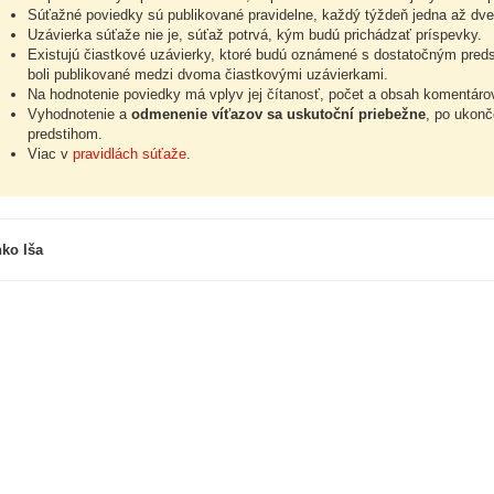
Súťažné poviedky sú publikované pravidelne, každý týždeň jedna až dve
Uzávierka súťaže nie je, súťaž potrvá, kým budú prichádzať príspevky.
Existujú čiastkové uzávierky, ktoré budú oznámené s dostatočným preds
boli publikované medzi dvoma čiastkovými uzávierkami.
Na hodnotenie poviedky má vplyv jej čítanosť, počet a obsah komentárov,
Vyhodnotenie a
odmenenie víťazov sa uskutoční priebežne
, po ukonč
predstihom.
Viac v
pravidlách súťaže
.
ko Iša