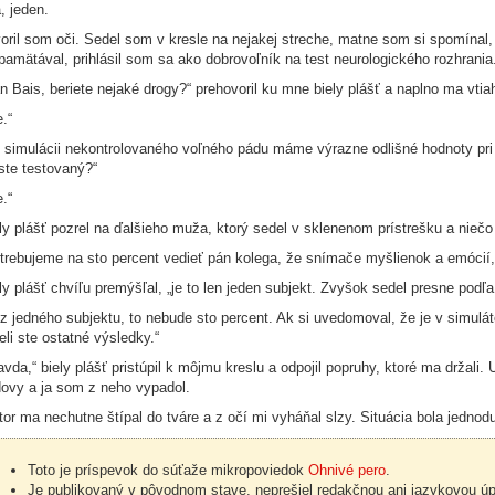
, jeden.
oril som oči. Sedel som v kresle na nejakej streche, matne som si spomínal
pamätával, prihlásil som sa ako dobrovoľník na test neurologického rozhrania.
n Bais, beriete nejaké drogy?“ prehovoril ku mne biely plášť a naplno ma vtiaho
e.“
i simulácii nekontrolovaného voľného pádu máme výrazne odlišné hodnoty pri 
ste testovaný?“
e.“
ly plášť pozrel na ďalšieho muža, ktorý sedel v sklenenom prístrešku a niečo 
trebujeme na sto percent vedieť pán kolega, že snímače myšlienok a emócií, 
ly plášť chvíľu premýšľal, „je to len jeden subjekt. Zvyšok sedel presne podľa 
z jedného subjektu, to nebude sto percent. Ak si uvedomoval, že je v simuláto
eli ste ostatné výsledky.“
avda,“ biely plášť pristúpil k môjmu kreslu a odpojil popruhy, ktoré ma držal
ovy a ja som z neho vypadol.
tor ma nechutne štípal do tváre a z očí mi vyháňal slzy. Situácia bola jedn
Toto je príspevok do súťaže mikropoviedok
Ohnivé pero
.
Je publikovaný v pôvodnom stave, neprešiel redakčnou ani jazykovou ú