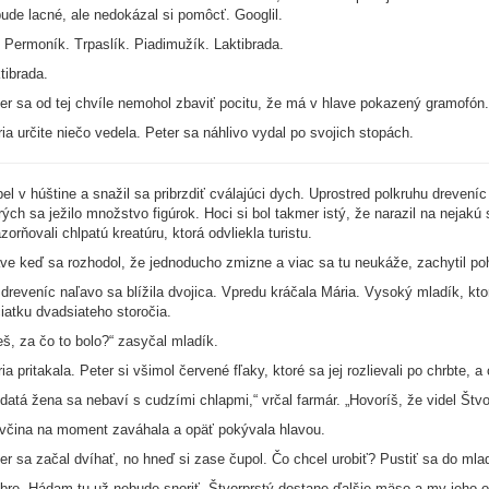
ude lacné, ale nedokázal si pomôcť. Googlil.
. Permoník. Trpaslík. Piadimužík. Laktibrada.
tibrada.
er sa od tej chvíle nemohol zbaviť pocitu, že má v hlave pokazený gramofón
ia určite niečo vedela. Peter sa náhlivo vydal po svojich stopách.
el v húštine a snažil sa pribrzdiť cválajúci dych. Uprostred polkruhu drevení
rých sa ježilo množstvo figúrok. Hoci si bol takmer istý, že narazil na nejakú
zorňovali chlpatú kreatúru, ktorá odvliekla turistu.
ve keď sa rozhodol, že jednoducho zmizne a viac sa tu neukáže, zachytil pohy
dreveníc naľavo sa blížila dvojica. Vpredu kráčala Mária. Vysoký mladík, kt
iatku dvadsiateho storočia.
eš, za čo to bolo?“ zasyčal mladík.
ia pritakala. Peter si všimol červené fľaky, ktoré sa jej rozlievali po chrbte, a 
datá žena sa nebaví s cudzími chlapmi,“ vrčal farmár. „Hovoríš, že videl Štvo
včina na moment zaváhala a opäť pokývala hlavou.
er sa začal dvíhať, no hneď si zase čupol. Čo chcel urobiť? Pustiť sa do ml
bre. Hádam tu už nebude snoriť. Štvorprstý dostane ďalšie mäso a my jeho o