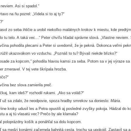
 neviem. Asi si spadol.“
tavo na ňu pozrel: „Videla si to aj ty?“
?“
iasol zo seba ihličie a urobil niekoľko malátnych krokov k miestu, kde predtým 
lo tu telo. A taká vec…“ Peter chvíľu hľadal správne slová. „Vlastne neviem. 
včina pohodila plecami a Peter si uvedomil, že je pekná. Dokonca veľmi pekná
rúžil ukazovákom vo vzduchu. „Poznáš to tu? Bývaš niekde blízko?“
osade za kopcom,“ pohodila hlavou kamsi za seba. Potom sa v jej výraze sa n
er zmeravel. V tej vete škrípala hrozba.
ečo?“
včina bez slova zamierila preč.
čkaj, kam ideš?“ rozhodil rukami. „Ako sa voláš?“
 už sa zdalo, že neodpovie, spoza hradby smrekov sa donieslo:
Mária
.
iine kroky udusil les a Petra opustili aj posledné zvyšky pokoja. Hádzal do 
istu a aj tú vlasatú vec? Prečo by ale klamala?
l poloprázdny košík a ponáhľal sa dolu kopcom.
 sa medzi konármi začernela bahnitá cesta, trochu sa upokojil. Zastavil sa a 