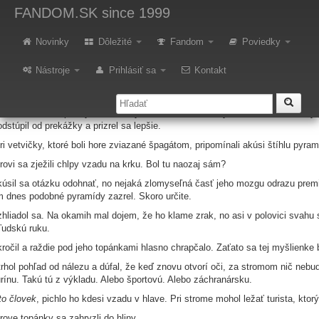
hnivé pero - jeseň 2023: Niečo 
FANDOM.SK
since 1999
Novinky
Dôležité
Fandom
Poviedky
er vystrelil naslepo. Odviezol sa na konečnú do Kaškoviec, odtiaľ šiel po ze
vku, mu hríby takmer vypadávali z košíka.
Nástroje
Prihlásiť sa
Kontakt
ítil drobné zadosťučinenie. Nebol si istý, či súviselo s množstvom nájdenýc
dočkať, až obsah košíka vyloží doma na stôl a uvidí, ako sa zatvári otec.
er akurát začal premýšľať, ako by odniesol ďalšie hríby, keď sa mu do cesty p
dstúpil od prekážky a prizrel sa lepšie.
ri vetvičky, ktoré boli hore zviazané špagátom, pripomínali akúsi štíhlu pyram
rovi sa zježili chlpy vzadu na krku. Bol tu naozaj sám?
úsil sa otázku odohnať, no nejaká zlomyseľná časť jeho mozgu odrazu premiet
 dnes podobné pyramídy zazrel. Skoro určite.
hliadol sa. Na okamih mal dojem, že ho klame zrak, no asi v polovici svahu 
ľudskú ruku.
ročil a raždie pod jeho topánkami hlasno chrapčalo. Zaťato sa tej myšlienke b
rhol pohľad od nálezu a dúfal, že keď znovu otvorí oči, za stromom nič neb
urínu. Takú tú z výkladu. Alebo športovú. Alebo záchranársku.
to človek
, pichlo ho kdesi vzadu v hlave. Pri strome mohol ležať turista, kto
rove topánky sa zahryzli do hliny.