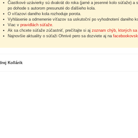
Čiastkové uzávierky sú dvakrát do roka (jarné a jesenné kolo súťaže) a
po dohode s autorom presunuté do ďalšieho kola.
O víťazovi daného kola rozhoduje porota.
Vyhlásenie a odmenenie víťazov sa uskutoční po vyhodnotení daného kol
Viac v
pravidlách súťaže
.
Ak sa chcete súťaže zúčastniť, prečítajte si aj
zoznam chýb, ktorých sa 
Najnovšie aktuality o súťaži Ohnivé pero sa dozviete aj na
facebookovsk
rej Kollárik