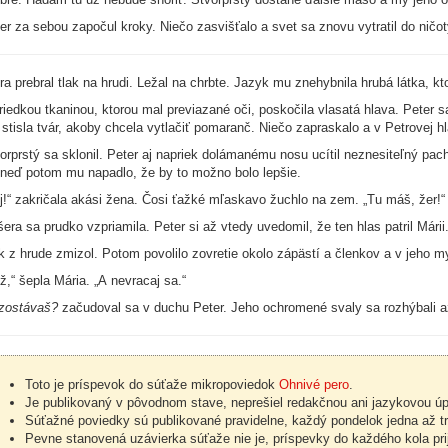
er za sebou započul kroky. Niečo zasvišťalo a svet sa znovu vytratil do ničot
ra prebral tlak na hrudi. Ležal na chrbte. Jazyk mu znehybnila hrubá látka, k
riedkou tkaninou, ktorou mal previazané oči, poskočila vlasatá hlava. Peter sa
stisla tvár, akoby chcela vytlačiť pomaranč. Niečo zapraskalo a v Petrovej hl
orprstý sa sklonil. Peter aj napriek dolámanému nosu ucítil neznesiteľný pac
neď potom mu napadlo, že by to možno bolo lepšie.
j!“ zakričala akási žena. Čosi ťažké mľaskavo žuchlo na zem. „Tu máš, žer!“
šera sa prudko vzpriamila. Peter si až vtedy uvedomil, že ten hlas patril Márii
k z hrude zmizol. Potom povolilo zovretie okolo zápästí a členkov a v jeho mys
ž,“ šepla Mária. „A nevracaj sa.“
zostávaš?
začudoval sa v duchu Peter. Jeho ochromené svaly sa rozhýbali a
Toto je príspevok do súťaže mikropoviedok
Ohnivé pero
.
Je publikovaný v pôvodnom stave, neprešiel redakčnou ani jazykovou ú
Súťažné poviedky sú publikované pravidelne, každý pondelok jedna až tr
Pevne stanovená uzávierka súťaže nie je, príspevky do každého kola pr