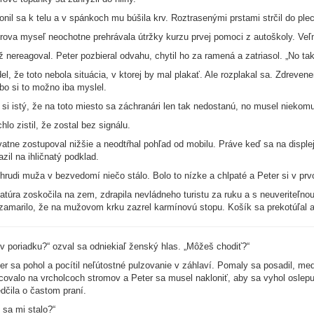
onil sa k telu a v spánkoch mu búšila krv. Roztrasenými prstami strčil do pl
rova myseľ neochotne prehrávala útržky kurzu prvej pomoci z autoškoly. Veľmi 
 nereagoval. Peter pozbieral odvahu, chytil ho za ramená a zatriasol. „No tak
el, že toto nebola situácia, v ktorej by mal plakať. Ale rozplakal sa. Zdrevenen
bo si to možno iba myslel.
 si istý, že na toto miesto sa záchranári len tak nedostanú, no musel niekom
hlo zistil, že zostal bez signálu.
atne zostupoval nižšie a neodtŕhal pohľad od mobilu. Práve keď sa na displeji
azil na ihličnatý podklad.
hrudi muža v bezvedomí niečo stálo. Bolo to nízke a chlpaté a Peter si v pr
atúra zoskočila na zem, zdrapila nevládneho turistu za ruku a s neuveriteľnou
zamarilo, že na mužovom krku zazrel karmínovú stopu. Košík sa prekotúľal a
 v poriadku?“ ozval sa odniekiaľ ženský hlas. „Môžeš chodiť?“
er sa pohol a pocítil neľútostné pulzovanie v záhlaví. Pomaly sa posadil, me
covalo na vrcholcoch stromov a Peter sa musel nakloniť, aby sa vyhol oslep
dčila o častom praní.
 sa mi stalo?“