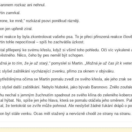
aronem rozkaz ani nehnul.
tin zamrkal.
rone, ke mně,“ rozkázal psovi poněkud rázněji.
on jen upřeně zíral.
ní reakce by byla zkontrolovat vašeho psa. To je přeci přirozená reakce člov
tin tohle nepociťoval – spíš ho zachvátila úzkost.
tal přilepený ke svému křeslu, když si všiml toho pohledu. Oči víc vykulené 
věstného. Něco, čeho by pes neměl být schopen.
žná je to tím, že je už starý,“
pomyslel si Martin.
„Možná je už čas jít k veteri
 slyšel zaštěkání vycházející zvenku, přímo za oknem v obýváku.
ytřeštěnýma očima se Martin pomalu zvedl ze svého křesla, ale jeho zrak se 
 slyšel další zaštěkání. Nebylo hluboké, jako bývalo Baronovo. Znělo zoufale
hu nechal s jemným žuchnutím spadnout ze svého klína do zeleného koberce
al hýbat. No, spíše jen jeho hlava, která se pomalu otáčela jeho směrem. Pa
al, že tentokrát se zvíře může pohnout. Ale neslyšel žádné ťukání drápů o po
on byl stále venku. Ocas měl stažený a nervózně chodil ze strany na stranu. Ma