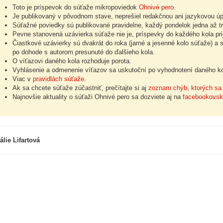
Toto je príspevok do súťaže mikropoviedok
Ohnivé pero
.
Je publikovaný v pôvodnom stave, neprešiel redakčnou ani jazykovou ú
Súťažné poviedky sú publikované pravidelne, každý pondelok jedna až tr
Pevne stanovená uzávierka súťaže nie je, príspevky do každého kola pr
Čiastkové uzávierky sú dvakrát do roka (jarné a jesenné kolo súťaže) a
po dohode s autorom presunuté do ďalšieho kola.
O víťazovi daného kola rozhoduje porota.
Vyhlásenie a odmenenie víťazov sa uskutoční po vyhodnotení daného kol
Viac v
pravidlách súťaže
.
Ak sa chcete súťaže zúčastniť, prečítajte si aj
zoznam chýb, ktorých sa 
Najnovšie aktuality o súťaži Ohnivé pero sa dozviete aj na
facebookovsk
álie Lifartová