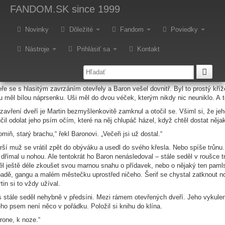
hnivé pero - jar 2026: Muž a je
FANDOM.SK
since 1999
Novinky
Dôležité
Fandom
Poviedky
ž se ozvalo jemné škrábání na dveře, Martin se s hlasitým vzdechem zvedl z
ke dveřím.
Nástroje
Prihlásiť sa
Kontakt
ž došel do předsíně své chalupy – ve které našel líbezné útočiště a chtěl zd
 deváté. Byla to víceméně taková rutina, kdy svého milovaného psa Barona p
u Baron začal psím způsobem klepat na dveře, aby ho Martin opět pustil dovn
ře se s hlasitým zavrzáním otevřely a Baron vešel dovnitř. Byl to prostý kříže
u měl bílou náprsenku. Uši měl do dvou véček, kterým nikdy nic neuniklo. A 
zavření dveří je Martin bezmyšlenkovitě zamknul a otočil se. Všiml si, že jeho
čil odolat jeho psím očím, které na něj chlupáč házel, když chtěl dostat něja
omiň, starý brachu,“ řekl Baronovi. „Večeři jsi už dostal.“
rší muž se vrátil zpět do obýváku a usedl do svého křesla. Nebo spíše trůnu.
dřímal u nohou. Ale tentokrát ho Baron nenásledoval – stále seděl v roušce 
ěl ještě déle zkoušet svou marnou snahu o přídavek, nebo o nějaký ten pamls
adě, gangu a malém městečku uprostřed ničeho. Šerif se chystal zatknout no
tin si to vždy užíval.
 stále seděl nehybně v předsíni. Mezi rámem otevřených dveří. Jeho vykulené o
eho psem není něco v pořádku. Položil si knihu do klína.
rone, k noze.“