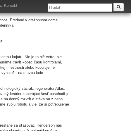
Kontakt
Ionnos. Predané v dražobnom dome
 denníka.
ňa:
tnú kajutu. Nie je to nič extra, ale
usíme tráviť kopec času kontrolami,
kej miestnosti alebo kopulujeme
 vynaložiť na stavbu lode.
hnologický zázrak, regenerátor Atlas,
ovský kváder zaberajúci šesť poschodí je
me na denný rozvrh a stáva sa z neho
ame svoju robotu a vie, že si potrebujeme
a prestane sa sťažovať. Henderson nás
niečo objavíme. S botaničkou Alex