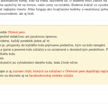
a automatické sondy. Keď sa vrátia, dozvieme sa, či budeme môcť založiť na p
e spoločný let na Ionnos, naše cesty sa rozdelia. Budeme kráčať vo vysokej 
ať najlepšie miesto. Atlas funguje ako švajčiarske hodinky a neutrónový poh
ovuzrodenie, ale aj hrob.
viedok
Ohnivé pero
.
rešiel redakčnou ani jazykovou úpravou.
delne, každý pondelok jedna až tri.
 je, príspevky do každého kola prijímame priebežne, kým sa kolo nenaplní.
ka (jarné a jesenné kolo súťaže) a sú oznámené s dostatočným predstihom. Po
šieho kola.
ota.
kutoční po vyhodnotení daného kola, teda 2-krát ročne.
jte si aj
zoznam chýb, ktorých sa súťažiaci v Ohnivom pere dopúšťajú najča
ero sa dozviete aj na
facebookovskej stránke súťaže
.