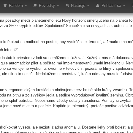
 2026: Kvantum
Fandom
Poviedky
Nástroje
Prihlásiť sa
ena posádky medziplanetárneho letu Nový horizont smerujúceho na planétu 
za 8600 kryptokreditov. Spoločnosť SpaceShip sa nevyjadrila k autenticite
iekoľkokrát sa nadhodí na posteli, aby vyskúšal jej tvrdosť, a žmurkne na m
ch letoch?“
ostatok priestoru v lodi sa nemôžeme sťažovať. Každý z nás má dokonca vlas
guje automatický pilot a počítač má implementovanú umelú inteligenciu. Nem
toho sa venujeme výskumu, cvičíme v telocvični, pozeráme filmy v spoločens
 ale nikto to nerieši. Nedokážem si predstaviť, koľko námahy muselo ľudstvo
e v ergonomických kreslách a obdivujeme cez hrubé sklo krásy vesmíru. Tec
du na pitnú a zo zvyškov jedla a stolice vyprodukovať kvalitnú zeminu. Obr
 neho spleť potrubia. Nepoznáme všetky detaily zariadenia. Pomaly si zvyká
avujeme nové miesta a pozície. Kapitán je tolerantný, pretože poctivo odvádz
ekoľkokrát vyšetrí, ale nezistí žiadnu anomáliu. Dostane lieky proti bolesti 
Laurou vášnivo polemizujú, či existuje mimozemský život. Pochybujem, že 