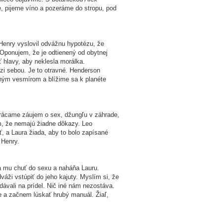
, pijeme víno a pozeráme do stropu, pod
 Henry vyslovil odvážnu hypotézu, že
 Oponujem, že je odtienený od obytnej
 hlavy, aby neklesla morálka.
i sebou. Je to otravné. Henderson
dným vesmírom a blížime sa k planéte
Strácame záujem o sex, džungľu v záhrade,
m, že nemajú žiadne dôkazy. Leo
, a Laura žiada, aby to bolo zapísané
 Henry.
sa mu chuť do sexu a naháňa Lauru.
váži vstúpiť do jeho kajuty. Myslím si, že
dávali na prídel. Nič iné nám nezostáva.
te a začnem lúskať hrubý manuál. Žiaľ,