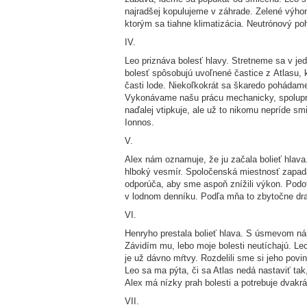
najradšej kopulujeme v záhrade. Zelené výho
ktorým sa tiahne klimatizácia. Neutrónový po
IV.
Leo priznáva bolesť hlavy. Stretneme sa v je
bolesť spôsobujú uvoľnené častice z Atlasu, 
časti lode. Niekoľkokrát sa škaredo pohádame
Vykonávame našu prácu mechanicky, spoluprác
naďalej vtipkuje, ale už to nikomu nepríde 
Ionnos.
V.
Alex nám oznamuje, že ju začala bolieť hlava
hlboký vesmír. Spoločenská miestnosť zapadá
odporúča, aby sme aspoň znížili výkon. Podo
v lodnom denníku. Podľa mňa to zbytočne dram
VI.
Henryho prestala bolieť hlava. S úsmevom ná
Závidím mu, lebo moje bolesti neutíchajú. Leo
je už dávno mŕtvy. Rozdelili sme si jeho pov
Leo sa ma pýta, či sa Atlas nedá nastaviť ta
Alex má nízky prah bolesti a potrebuje dvakrá
VII.