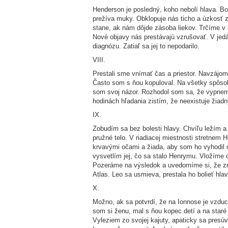
Henderson je posledný, koho nebolí hlava. Bo
prežíva muky. Obklopuje nás ticho a úzkosť 
stane, ak nám dôjde zásoba liekov. Trčíme v
Nové objavy nás prestávajú vzrušovať. V jedá
diagnózu. Zatiaľ sa jej to nepodarilo.
VIII.
Prestali sme vnímať čas a priestor. Navzájo
Často som s ňou kopuloval. Na všetky spôsob
som svoj názor. Rozhodol som sa, že vypnem 
hodinách hľadania zistím, že neexistuje žiad
IX.
Zobudím sa bez bolesti hlavy. Chvíľu ležím a
pružné telo. V riadiacej miestnosti stretnem 
krvavými očami a žiada, aby som ho vyhodil c
vysvetlím jej, čo sa stalo Henrymu. Vložíme
Pozeráme na výsledok a uvedomíme si, že zme
Atlas. Leo sa usmieva, prestala ho bolieť h
X.
Možno, ak sa potvrdí, že na Ionnose je vzduc
som si ženu, mal s ňou kopec detí a na staré
Vyleziem zo svojej kajuty, apaticky sa pres