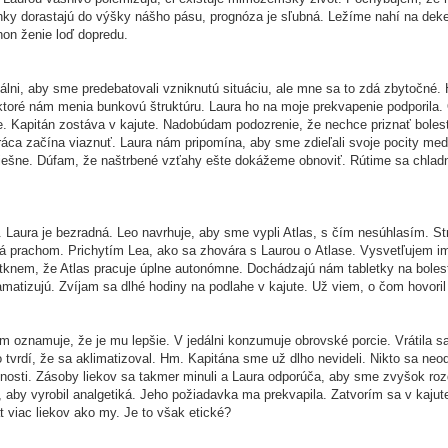
nky dorastajú do výšky nášho pásu, prognóza je sľubná. Ležíme nahí na deke
hon ženie loď dopredu.
dálni, aby sme predebatovali vzniknutú situáciu, ale mne sa to zdá zbytočné.
ktoré nám menia bunkovú štruktúru. Laura ho na moje prekvapenie podporila.
. Kapitán zostáva v kajute. Nadobúdam podozrenie, že nechce priznať bolesť
a začína viaznuť. Laura nám pripomína, aby sme zdieľali svoje pocity medz
smiešne. Dúfam, že naštrbené vzťahy ešte dokážeme obnoviť. Rútime sa chla
. Laura je bezradná. Leo navrhuje, aby sme vypli Atlas, s čím nesúhlasím. 
 prachom. Prichytím Lea, ako sa zhovára s Laurou o Atlase. Vysvetľujem i
tknem, že Atlas pracuje úplne autonómne. Dochádzajú nám tabletky na bolesť
atizujú. Zvíjam sa dlhé hodiny na podlahe v kajute. Už viem, o čom hovoril
m oznamuje, že je mu lepšie. V jedálni konzumuje obrovské porcie. Vrátila 
 tvrdí, že sa aklimatizoval. Hm. Kapitána sme už dlho nevideli. Nikto sa neod
innosti. Zásoby liekov sa takmer minuli a Laura odporúča, aby sme zvyšok roz
k, aby vyrobil analgetiká. Jeho požiadavka ma prekvapila. Zatvorím sa v kaju
t viac liekov ako my. Je to však etické?