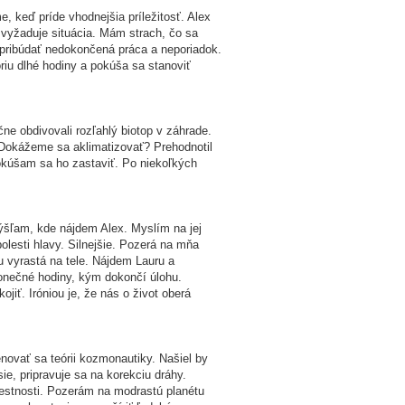
 keď príde vhodnejšia príležitosť. Alex
 vyžaduje situácia. Mám strach, čo sa
 pribúdať nedokončená práca a neporiadok.
riu dlhé hodiny a pokúša sa stanoviť
e obdivovali rozľahlý biotop v záhrade.
 Dokážeme sa aklimatizovať? Prehodnotil
pokúšam sa ho zastaviť. Po niekoľkých
mýšľam, kde nájdem Alex. Myslím na jej
olesti hlavy. Silnejšie. Pozerá na mňa
u vyrastá na tele. Nájdem Lauru a
onečné hodiny, kým dokončí úlohu.
ť. Iróniou je, že nás o život oberá
novať sa teórii kozmonautiky. Našiel by
e, pripravuje sa na korekciu dráhy.
iestnosti. Pozerám na modrastú planétu