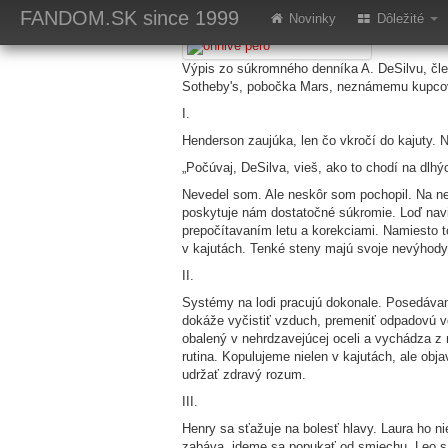
Ohnivé pero - jar
FANDOM.SK
since 1999
Novinky
Dôležité
Výpis zo súkromného denníka A. DeSilvu, čl
Sotheby's, pobočka Mars, neznámemu kupcovi 
I.
Henderson zaujúka, len čo vkročí do kajuty. N
„Počúvaj, DeSilva, vieš, ako to chodí na dlhý
Nevedel som. Ale neskôr som pochopil. Na ned
poskytuje nám dostatočné súkromie. Loď navi
prepočítavaním letu a korekciami. Namiesto 
v kajutách. Tenké steny majú svoje nevýhody,
II.
Systémy na lodi pracujú dokonale. Posedávam
dokáže vyčistiť vzduch, premeniť odpadovú vo
obalený v nehrdzavejúcej oceli a vychádza z
rutina. Kopulujeme nielen v kajutách, ale obj
udržať zdravý rozum.
III.
Henry sa sťažuje na bolesť hlavy. Laura ho ni
zabáva, ideme sa popukať od smiechu. Leo s 