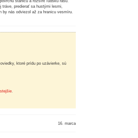
ovrchu stanicu a rozšíriť ľudskú rasu.
tráve, predierať sa hustými lesmi,
on by nás odviezol až za hranicu vesmíru.
viedky, ktoré prídu po uzávierke, sú
stejšie
.
16. marca