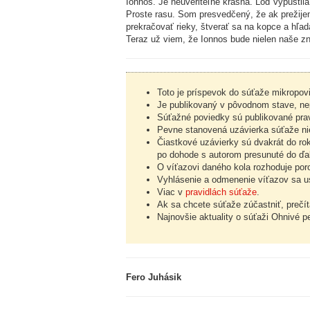
Ionnos. Je neuveriteľne krásna. Loď vypustil
Proste rasu. Som presvedčený, že ak prežijem
prekračovať rieky, štverať sa na kopce a hľad
Teraz už viem, že Ionnos bude nielen naše zn
Toto je príspevok do súťaže mikropo
Je publikovaný v pôvodnom stave, nep
Súťažné poviedky sú publikované pravi
Pevne stanovená uzávierka súťaže nie
Čiastkové uzávierky sú dvakrát do ro
po dohode s autorom presunuté do ďal
O víťazovi daného kola rozhoduje por
Vyhlásenie a odmenenie víťazov sa us
Viac v
pravidlách súťaže
.
Ak sa chcete súťaže zúčastniť, prečíta
Najnovšie aktuality o súťaži Ohnivé p
Fero Juhásik