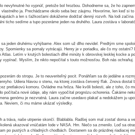
lo nevyhnutné ho vypnúť, pretože bol hrozbou. Dohodneme sa, že ho zapneme,
z vlastného ja. Prechádzame okolo seba bez záujmu. Hovoríme, len keď si to
 kajutách a len s ťažkosťami dokážeme dodržať denný rozvrh. Na lodi začína
lni ticho sedíme a tupo pozeráme jeden na druhého. Laura zostáva v laborató
m sa jeden druhému vyhýbame. Alex som už dlho nevidel. Predtým sme spoločn
y. Spomienky sa pomaly vytrácajú. Henry je v poriadku, ale čo my ostatní?
Atlas. Letím v krutých bolestiach dlhé minúty k obrovskej lesklej kocke a 
ny vypínač. Myslím, že nikto nepočítal s touto možnosťou. Boh nás ochraňuj.
 pozerám do stropu. Je to neuveriteľný pocit. Ponáhľam sa do jedálne a roz
Henryho. Udiera hlavou o stenu, na ktorej zostáva červený fľak. Znova dostal b
ez pretlakovú komoru. Ovládne ma hrôza. Nie kvôli bolesti, ale z toho, čo m
 do počítača nové údaje, aby nám vypočítal prognózu ochorenia. Čakáme nek
na genómu je nezvratná. Laura začne usedavo plakať a nedokážem ju upokoji
lava. Neviem, či mu máme ukázať výsledky.
h a tráva, naše utrpenie skončí. Blablabla. Radšej som mal zostať doma a ve
 kolená ukazoval vnúčatám lode v NASA. Hm. Niečo sa zmenilo. Loď sa otrasi
úvam po pustých a chladných chodbách. Dostanem sa do prázdnej riadiacej m