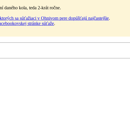
í daného kola, teda 2-krát ročne.
torých sa súťažiaci v Ohnivom pere dopúšťajú najčastejšie
.
acebookovskej stránke súťaže
.