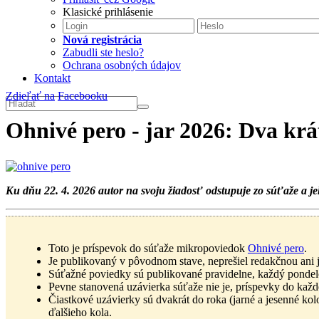
Klasické prihlásenie
Nová registrácia
Zabudli ste heslo?
Ochrana osobných údajov
Kontakt
Zdieľať na
Facebooku
Ohnivé pero - jar 2026: Dva krát
Ku dňu 22. 4. 2026 autor na svoju žiadosť odstupuje zo súťaže a j
Toto je príspevok do súťaže mikropoviedok
Ohnivé pero
.
Je publikovaný v pôvodnom stave, neprešiel redakčnou ani
Súťažné poviedky sú publikované pravidelne, každý pondelo
Pevne stanovená uzávierka súťaže nie je, príspevky do každ
Čiastkové uzávierky sú dvakrát do roka (jarné a jesenné ko
ďalšieho kola.