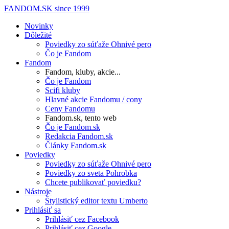
FANDOM.SK
since 1999
Novinky
Dôležité
Poviedky zo súťaže Ohnivé pero
Čo je Fandom
Fandom
Fandom, kluby, akcie...
Čo je Fandom
Scifi kluby
Hlavné akcie Fandomu / cony
Ceny Fandomu
Fandom.sk, tento web
Čo je Fandom.sk
Redakcia Fandom.sk
Články Fandom.sk
Poviedky
Poviedky zo súťaže Ohnivé pero
Poviedky zo sveta Pohrobka
Chcete publikovať poviedku?
Nástroje
Štylistický editor textu Umberto
Prihlásiť sa
Prihlásiť cez Facebook
Prihlásiť cez Google