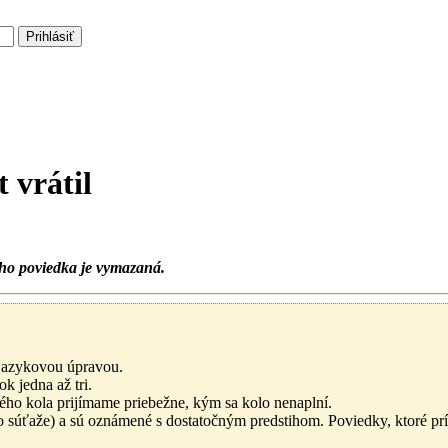
Prihlásiť
 vrátil
eho poviedka je vymazaná.
 jazykovou úpravou.
k jedna až tri.
ého kola prijímame priebežne, kým sa kolo nenaplní.
lo súťaže) a sú oznámené s dostatočným predstihom. Poviedky, ktoré pr