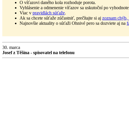
O víťazovi daného kola rozhoduje porota.
Vyhlásenie a odmenenie víťazov sa uskutoční po vyhodnoten
Viac v
pravidlách súťaže
.
Ak sa chcete súťaže zúčastniť, prečítajte si aj
zoznam chýb, k
Najnovšie aktuality o súťaži Ohnivé pero sa dozviete aj na
f
30. marca
Josef z Těšína - spisovatel na telefonu