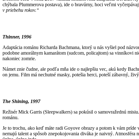
chýbala Plummerova postava), ide o bravúrny, hoci veľmi vyčerpávajú
v priebehu rokov.“
Thinner, 1996
Adaptácia románu Richarda Bachmana, ktorý u nás vyšiel pod názv
podobne amorálnym kamarátom (sudcom, policajtom) sa vinníkovi nič 
nakoniec zomrie.
Námet znie čudne, ale podľa mňa ide o najlepšiu vec, akú kedy Bac
on jemu. Film má nechutné masky, potešia herci, poteší zábavný, ži
The Shining, 1997
Režisér Mick Garris (Sleepwalkers) sa pokúsil o samovražednú misiu
románu.
Je to trochu, ako keď máte radi Goyove obrazy a potom k vám príde vá
nemajú talent a spôsob znepokojovania diváka je naivný. Atmosféra ni