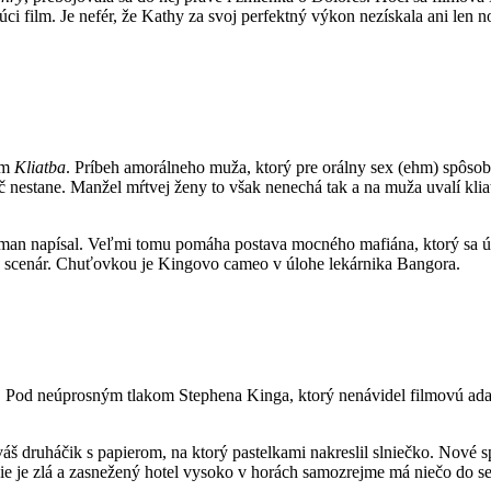
ci film. Je nefér, že Kathy za svoj perfektný výkon nezískala ani len 
om
Kliatba
. Príbeh amorálneho muža, ktorý pre orálny sex (ehm) spôsob
nestane. Manžel mŕtvej ženy to však nenechá tak a na muža uvalí klia
hman napísal. Veľmi tomu pomáha postava mocného mafiána, ktorý sa ú
vý scenár. Chuťovkou je Kingovo cameo v úlohe lekárnika Bangora.
. Pod neúprosným tlakom Stephena Kinga, ktorý nenávidel filmovú ada
š druháčik s papierom, na ktorý pastelkami nakreslil slniečko. Nové s
e je zlá a zasnežený hotel vysoko v horách samozrejme má niečo do seba