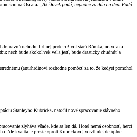
nomináciu na Oscara.
„Ak človek padá, nepadne zo dňa na deň. Padá
í dopravnú nehodu. Pri nej príde o život stará Rómka, no vďaka
tbu: nech bude akokoľvek veľa jesť, bude drasticky chudnúť a
strednému (anti)hrdinovi rozhodne pomôcť za to, že kedysi pomohol
ptáciu Stanleyho Kubricka, natočil nové spracovanie slávneho
pracovanie zlyháva všade, kde sa len dá. Hotel nemá osobnosť, herci
. Ale kvalita je proste oproti Kubrickovej verzii niekde úplne,