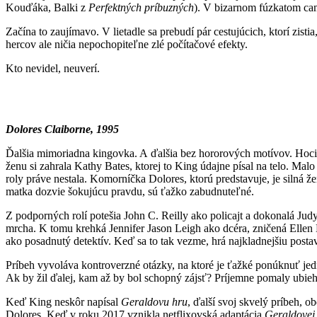
Kouďáka, Balki z
Perfektných príbuzných
). V bizarnom fúzkatom ca
Začína to zaujímavo. V lietadle sa prebudí pár cestujúcich, ktorí zis
hercov ale ničia nepochopiteľne zlé počítačové efekty.
Kto nevidel, neuverí.
Dolores Claiborne, 1995
Ďalšia mimoriadna kingovka. A ďalšia bez hororových motívov. Hoci… 
ženu si zahrala Kathy Bates, ktorej to King údajne písal na telo. Malo
roly práve nestala. Komorníčka Dolores, ktorú predstavuje, je silná že
matka dozvie šokujúcu pravdu, sú ťažko zabudnuteľné.
Z podporných rolí potešia John C. Reilly ako policajt a dokonalá Jud
mrcha. K tomu krehká Jennifer Jason Leigh ako dcéra, zničená Ellen
ako posadnutý detektív. Keď sa to tak vezme, hrá najkladnejšiu postav
Príbeh vyvoláva kontroverzné otázky, na ktoré je ťažké ponúknuť jed
Ak by žil ďalej, kam až by bol schopný zájsť? Príjemne pomaly ubieh
Keď King neskôr napísal
Geraldovu hru
, ďalší svoj skvelý príbeh, 
Dolores. Keď v roku 2017 vznikla netflixovská adaptácia
Geraldovej