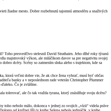
nesvieti žiadne mesto. Dobre rozbehnutú tajomnú atmosféru a snaživých
? Toho presvedčivo stelesnil David Strathairn. Jeho dlhé roky týranú
dla majstrovský výkon, ale miláčikom davov sa pre negativitu svojej
ä o dobro dcéry. Scény so zatmením slnka alebo s trajektom, kde sa
ka, ktorá veľmi dobre vie, že ak chce žena vyhrať, musí byť občas
iaditeľa banky a v neposlednom rade veterán Christopher Plummer
-ďaleko. Čo je zvláštne.
 tolerovať, ale čo tak vražda tyrana, ktorý znásilňuje svoju dcéru?
y toho nebolo málo, dokonca v jednej zo svojich „vízii“ videla práve
Dolores od knižnej líši (v knihe Selena nebola jedináčik, v knihe