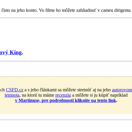
e čisto na jeho konto. Vo filme ho môžete zahliadnuť v cameu dirigenta 
ový King
.
ach
CSFD.cz
a s jeho článkami sa môžete stretnúť aj na jeho
autorovom
temnota
, na ktorú tu máme
recenziu
a môžete si ju kúpiť napríklad
v Martinuse, pre podrobnosti kliknite na tento link
.