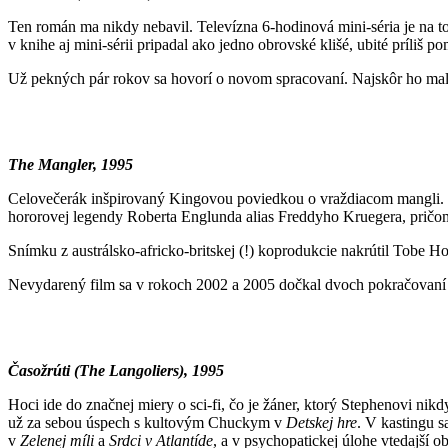
Ten román ma nikdy nebavil. Televízna 6-hodinová mini-séria je na to
v knihe aj mini-sérii pripadal ako jedno obrovské klišé, ubité príl
Už pekných pár rokov sa hovorí o novom spracovaní. Najskôr ho mal 
The Mangler, 1995
Celovečerák inšpirovaný Kingovou poviedkou o vraždiacom mangli. Tre
hororovej legendy Roberta Englunda alias Freddyho Kruegera, pričom
Snímku z austrálsko-africko-britskej (!) koprodukcie nakrútil Tobe Ho
Nevydarený film sa v rokoch 2002 a 2005 dočkal dvoch pokračovaní 
Časožrúti (The Langoliers), 1995
Hoci ide do značnej miery o sci-fi, čo je žáner, ktorý Stephenovi ni
už za sebou úspech s kultovým Chuckym v
Detskej hre
. V kastingu s
v
Zelenej míli
a
Srdci v Atlantíde
, a v psychopatickej úlohe vtedajší