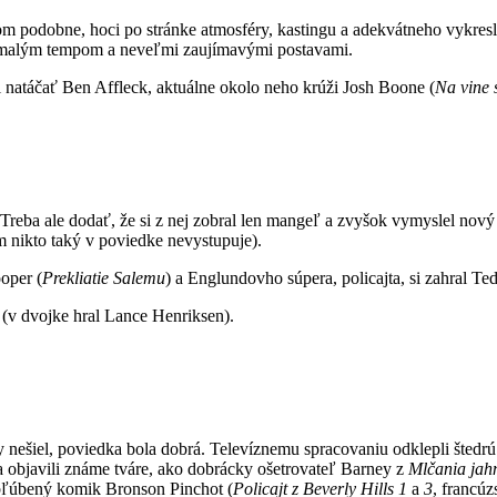
m podobne, hoci po stránke atmosféry, kastingu a adekvátneho vykreslen
iš pomalým tempom a neveľmi zaujímavými postavami.
natáčať Ben Affleck, aktuálne okolo neho krúži Josh Boone (
Na vine 
ba ale dodať, že si z nej zobral len mangeľ a zvyšok vymyslel nový (
 nikto taký v poviedke nevystupuje).
oper (
Prekliatie Salemu
) a Englundovho súpera, policajta, si zahral Te
(v dvojke hral Lance Henriksen).
kdy nešiel, poviedka bola dobrá. Televíznemu spracovaniu odklepli šte
a objavili známe tváre, ako dobrácky ošetrovateľ Barney z
Mlčania jahn
 obľúbený komik Bronson Pinchot (
Policajt z Beverly Hills 1
a
3
, francú