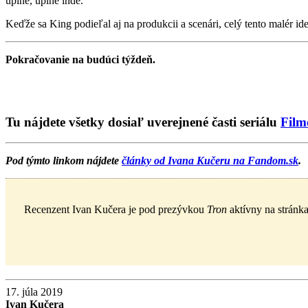
úplne, úplne inde.
Keďže sa King podieľal aj na produkcii a scenári, celý tento malér id
Pokračovanie na budúci týždeň.
Tu nájdete všetky dosiaľ uverejnené časti seriálu
Film
Pod týmto linkom nájdete
články od Ivana Kučeru na Fandom.sk
.
Recenzent Ivan Kučera je pod prezývkou
Tron
aktívny na stránk
17. júla 2019
Ivan Kučera