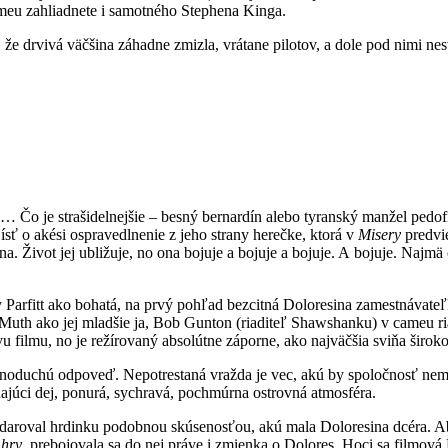
meu zahliadnete i samotného Stephena Kinga.
tia, že drvivá väčšina záhadne zmizla, vrátane pilotov, a dole pod nimi 
Čo je strašidelnejšie – besný bernardín alebo tyranský manžel pedofil
 ísť o akési ospravedlnenie z jeho strany herečke, ktorá v
Misery
predvie
na. Život jej ubližuje, no ona bojuje a bojuje a bojuje. A bojuje. Najm
y Parfitt ako bohatá, na prvý pohľad bezcitná Doloresina zamestnávateľ
 Muth ako jej mladšie ja, Bob Gunton (riaditeľ Shawshanku) v cameu r
u filmu, no je režírovaný absolútne záporne, ako najväčšia sviňa široko
noduchú odpoveď. Nepotrestaná vražda je vec, akú by spoločnosť nemala
ajúci dej, ponurá, sychravá, pochmúrna ostrovná atmosféra.
obdaroval hrdinku podobnou skúsenosťou, akú mala Doloresina dcéra. Ab
 hry
, prebojovala sa do nej práve i zmienka o Dolores. Hoci sa filmová 