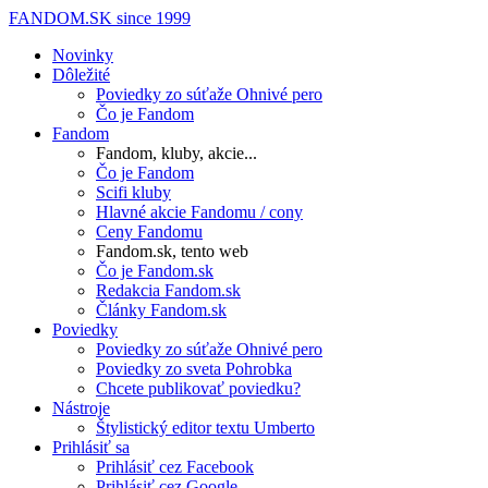
FANDOM.SK
since 1999
Novinky
Dôležité
Poviedky zo súťaže Ohnivé pero
Čo je Fandom
Fandom
Fandom, kluby, akcie...
Čo je Fandom
Scifi kluby
Hlavné akcie Fandomu / cony
Ceny Fandomu
Fandom.sk, tento web
Čo je Fandom.sk
Redakcia Fandom.sk
Články Fandom.sk
Poviedky
Poviedky zo súťaže Ohnivé pero
Poviedky zo sveta Pohrobka
Chcete publikovať poviedku?
Nástroje
Štylistický editor textu Umberto
Prihlásiť sa
Prihlásiť cez Facebook
Prihlásiť cez Google