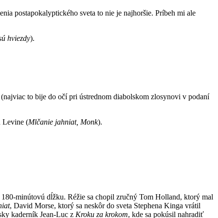
ia postapokalyptického sveta to nie je najhoršie. Príbeh mi ale
sú hviezdy
).
najviac to bije do očí pri ústrednom diabolskom zlosynovi v podaní
d Levine (
Mlčanie jahniat, Monk
).
drú 180-minútovú dĺžku. Réžie sa chopil zručný Tom Holland, ktorý mal
iat
, David Morse, ktorý sa neskôr do sveta Stephena Kinga vrátil
zsky kaderník Jean-Luc z
Kroku za krokom
, kde sa pokúsil nahradiť