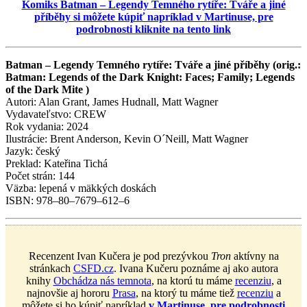
Komiks Batman – Legendy Temného rytíře: Tváře a jiné
příběhy si môžete kúpiť napríklad v Martinuse, pre
podrobnosti kliknite na tento link
Batman – Legendy Temného rytíře: Tváře a jiné příběhy (orig.:
Batman: Legends of the Dark Knight: Faces; Family; Legends
of the Dark Mite )
Autori: Alan Grant, James Hudnall, Matt Wagner
Vydavateľstvo: CREW
Rok vydania: 2024
Ilustrácie: Brent Anderson, Kevin O´Neill, Matt Wagner
Jazyk: český
Preklad: Kateřina Tichá
Počet strán: 144
Väzba: lepená v mäkkých doskách
ISBN: 978–80–7679–612–6
Recenzent Ivan Kučera je pod prezývkou
Tron
aktívny na
stránkach
CSFD.cz
. Ivana Kučeru poznáme aj ako autora
knihy
Obchádza nás temnota
, na ktorú tu máme
recenziu
, a
najnovšie aj hororu
Prasa
, na ktorý tu máme tiež
recenziu
a
môžete si ho kúpiť napríklad
v Martinuse, pre podrobnosti