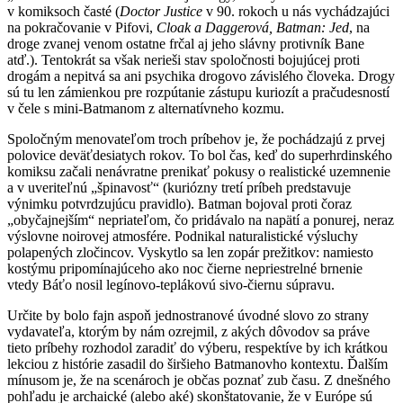
v komiksoch časté (
Doctor Justice
v 90. rokoch u nás vychádzajúci
na pokračovanie v Pifovi,
Cloak a Daggerová, Batman: Jed
, na
droge zvanej venom ostatne frčal aj jeho slávny protivník Bane
atď.). Tentokrát sa však nerieši stav spoločnosti bojujúcej proti
drogám a nepitvá sa ani psychika drogovo závislého človeka. Drogy
sú tu len zámienkou pre rozpútanie zástupu kuriozít a pračudesností
v čele s mini-Batmanom z alternatívneho kozmu.
Spoločným menovateľom troch príbehov je, že pochádzajú z prvej
polovice deväťdesiatych rokov. To bol čas, keď do superhrdinského
komiksu začali nenávratne prenikať pokusy o realistické uzemnenie
a v uveriteľnú „špinavosť“ (kuriózny tretí príbeh predstavuje
výnimku potvrdzujúcu pravidlo). Batman bojoval proti čoraz
„obyčajnejším“ nepriateľom, čo pridávalo na napätí a ponurej, neraz
výslovne noirovej atmosfére. Podnikal naturalistické výsluchy
polapených zločincov. Vyskytlo sa len zopár prežitkov: namiesto
kostýmu pripomínajúceho ako noc čierne nepriestrelné brnenie
vtedy Báťo nosil legínovo-teplákovú sivo-čiernu súpravu.
Určite by bolo fajn aspoň jednostranové úvodné slovo zo strany
vydavateľa, ktorým by nám ozrejmil, z akých dôvodov sa práve
tieto príbehy rozhodol zaradiť do výberu, respektíve by ich krátkou
lekciou z histórie zasadil do širšieho Batmanovho kontextu. Ďalším
mínusom je, že na scenároch je občas poznať zub času. Z dnešného
pohľadu je archaické (alebo aké) skonštatovanie, že v Európe sú