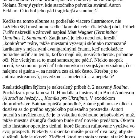
Nolana
Temný rytier
, kde statočného právnika stvárnil Aaron
Eckhart. O to bol jeho pád tragickejší a smutnejší.
Keďže na tomto albume sa podieľalo viacero ilustrátorov, nie
každého štýl musí nutne sedieť komplet celej čitateľskej obci. Príbeh
Tváře
nakreslil a zároveň napísal Matt Wagner (
Terminátor
Omnibus 1, Sandman
). Zaujímavá je jeho neochota kresliť
„konkrétne“ tváre, takže miestami vyzerajú skôr ako rozmazané
karikatúry s nejasnými avantgardnými črtami, keď nedokážete
poriadne určiť ani len to, koľko majú uší, nosných dierok, prípadne
očí. Nie všetkým sa to musí samozrejme páčiť. Niekto naopak
ocení, že si mohol prečítať batmanovku so svojským vizuálom, čo –
nalejme si guána –, sa nestáva zas až tak často. Kresba je to
antimainstreamová, povedzme… umelecká… a nepekná?
Realistickejším štýlom je nakreslený príbeh č. 2 nazvaný
Rodina
.
Pochádza z pera Jamesa D. Hundalla a ilustroval ju Brent Anderson
(
A zrodí se hvězdy…, Komiks pro Ukrajinu
). V exotickom
dobrodružstve Batman opúšťa pohodlné, známe gothamské ulice a
dostáva sa do preňho atypického pralesného prostredia. Autori
pracujú s myšlienkou, že je to vskutku úctyhodne prispôsobivý muž,
takže miestna džungľa čoskoro bude mať nového predátora. Okrem
toho ilustrátor operuje s tieňmi, ktoré Batman rafinovane využíva vo
svoj prospech. Niekedy si okienko musíte pozrieť dva razy, aby ste
si všimli, kde je ukrytý. Zločinci, ktorí mu stoja v ceste, si taký luxus