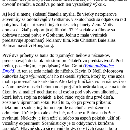
dovoliť nemôžu a zostáva po nich len vystrašený výkrik.
Aj keď si menej skúsení čitatelia myslia, že všetky netopierove
adventúry sa odohrávajú v Gothame, v skutočnosti sa odjakživa rád
pohyboval aj na rôznych iných miestach planéty Zem. Motív
domaseda žiaľ podporujú aj filmári; 97 % seriálov a filmov sa
dohráva naozaj práve v Gothame. Jednu z mála výnimiek
predstavuje spomínaný Nolanov film, kde Christian Bale alias
Batman navštívi Hongkong.
Prvé dva príbehy sa halia do tajomných tieňov a náznakov,
prenechávajú dostatok priestoru pre čitateľovu predstavivosť. Pod
tretím, posledným, je podpísaný Alan Grant (
Batman/Soudce
Dredd
). A ten sa teda nehalí do ničoho. Kevin O´Neill (Mooreova
kultovka
Liga výjimečných
) ho nakreslil štýlom, ktorý by sme azda
mohli prirovnať ku karikatúre. Ako keby hračkárstvo na námestí vo
vašom meste muselo behom noci prejsť rekonštrukciou, ale na tento
úkon by si majiteľ nechtiac najal osobu pod vplyvom alkoholu,
ktorá ledva stojí na nohách, a keď ráno vojde dnu prvé dieťa,
zostane v úprimnom šoku. Platí tu to, čo pri prvom príbehu:
niekomu to sadne, iný tomu nepríde na chuť a vyložene to
odmietne. Určite je to ale dačo iné, než sme u Batmana bežne
zvyknutí. Niekedy je fajn užiť si (alebo sa aspoň pokúsiť užiť si)
vizuálny experiment. Scenáristicky je to oddychová kuriózna
„sranda“. Hlavné slovo síce majú drogy, čo v tých časoch bolo