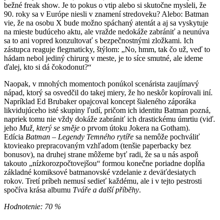
bežné freak show. Je to pokus o vtip alebo si skutočne mysleli, že
90. roky sa v Európe niesli v znamení stredoveku? Alebo: Batman
vie, že na osobu X bude možno spáchaný atentát a aj sa vyskytuje
na mieste budúceho aktu, ale vražde nedokáže zabrániť a neunúva
sa to ani vopred konzultovať s bezpečnostnými zložkami. Ich
zástupca reaguje flegmaticky, štýlom: „No, hmm, tak čo už, veď to
hádam nebol jediný chirurg v meste, je to síce smutné, ale ideme
ďalej, kto si dá čokodonut?“
Naopak, v mnohých momentoch ponúkol scenárista zaujímavý
nápad, ktorý sa osvedčil do takej miery, že ho neskôr kopírovali iní.
Napríklad Ed Brubaker opajcoval koncept šialeného záporáka
likvidujúceho isté skupiny ľudí, pričom ich identitu Batman pozná,
napriek tomu nie vždy dokáže zabrániť ich drastickému úmrtiu (viď.
jeho
Muž, který se směje
o prvom útoku Jokera na Gotham).
Edícia
Batman – Legendy Temného rytíře
sa nemôže pochváliť
ktovieako prepracovaným vzhľadom (tenšie paperbacky bez
bonusov), na druhej strane môžeme byť radi, že sa u nás aspoň
takouto „nízkorozpočtovejšou“ formou konečne poriadne dopĺňa
základné komiksové batmanovské vzdelanie z deväťdesiatych
rokov. Tretí príbeh nemusí sedieť každému, ale i v tejto pestrosti
spočíva krása albumu
Tváře a další příběhy
.
Hodnotenie: 70 %