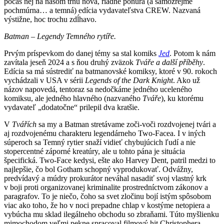
počas nej na našom trhu nová, riadne ponurá (a samozrejme
pochmúrna… a temná) edícia vydavateľstva CREW. Nazvaná
výstižne, hoc trochu zdĺhavo.
Batman – Legendy Temného rytíře.
Prvým príspevkom do danej témy sa stal komiks
Jed
. Potom k nám
zavítala jeseň 2024 a s ňou druhý zväzok
Tváře a další příběhy
.
Edícia sa má sústrediť na batmanovské komiksy, ktoré v 90. rokoch
vychádzali v USA v sérii
Legends of the Dark Knight
. Ako už
názov napovedá, tentoraz sa nedočkáme jedného uceleného
komiksu, ale jedného hlavného (nazvaného
Tváře
), ku ktorému
vydavateľ „dodatočne“ prilepil dva kratšie.
V
Tvářích
sa my a Batman stretávame zoči-voči rozdvojenej tvári a
aj rozdvojenému charakteru legendárneho Two-Facea. I v iných
súperoch sa Temný rytier snaží vidieť chybujúcich ľudí a nie
stopercentné záporné kreatúry, ale u tohto pána je situácia
špecifická. Two-Face kedysi, ešte ako Harvey Dent, patril medzi to
najlepšie, čo bol Gotham schopný vyprodukovať. Odvážny,
predvídavý a múdry prokurátor neváhal nasadiť svoj vlastný krk
v boji proti organizovanej kriminalite prostredníctvom zákonov a
paragrafov. To je niečo, čoho sa svet zločinu bojí istým spôsobom
viac ako toho, že ho v noci prepadne chlap v kostýme netopiera a
vybúcha mu sklad ilegálneho obchodu so zbraňami. Túto myšlienku
mimochodom veľmi pekne spracoval filmový hit Christophera