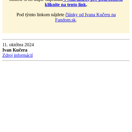
kliknite na tento link
.
Pod týmto linkom nájdete
články od Ivana Kučeru na
Fandom.sk
.
11. októbra 2024
Ivan Kučera
Zdroj informácií