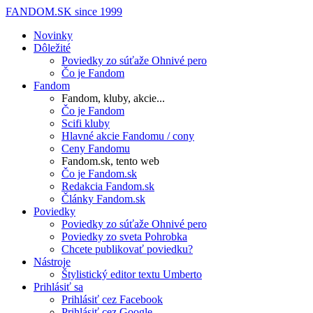
FANDOM.SK
since 1999
Novinky
Dôležité
Poviedky zo súťaže Ohnivé pero
Čo je Fandom
Fandom
Fandom, kluby, akcie...
Čo je Fandom
Scifi kluby
Hlavné akcie Fandomu / cony
Ceny Fandomu
Fandom.sk, tento web
Čo je Fandom.sk
Redakcia Fandom.sk
Články Fandom.sk
Poviedky
Poviedky zo súťaže Ohnivé pero
Poviedky zo sveta Pohrobka
Chcete publikovať poviedku?
Nástroje
Štylistický editor textu Umberto
Prihlásiť sa
Prihlásiť cez Facebook
Prihlásiť cez Google