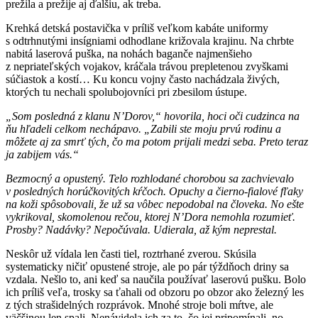
prežila a prežije aj ďalšiu, ak treba.
Krehká detská postavička v príliš veľkom kabáte uniformy
s odtrhnutými insígniami odhodlane križovala krajinu. Na chrbte
nabitá laserová puška, na nohách baganče najmenšieho
z nepriateľských vojakov, kráčala trávou prepletenou zvyškami
súčiastok a kostí… Ku koncu vojny často nachádzala živých,
ktorých tu nechali spolubojovníci pri zbesilom ústupe.
„Som posledná z klanu N’Dorov,“ hovorila, hoci oči cudzinca na
ňu hľadeli celkom nechápavo. „Zabili ste moju prvú rodinu a
môžete aj za smrť tých, čo ma potom prijali medzi seba. Preto teraz
ja zabijem vás.“
Bezmocný a opustený. Telo rozhlodané chorobou sa zachvievalo
v posledných horúčkovitých kŕčoch. Opuchy a čierno-fialové fľaky
na koži spôsobovali, že už sa vôbec nepodobal na človeka. No ešte
vykrikoval, skomolenou rečou, ktorej N’Dora nemohla rozumieť.
Prosby? Nadávky? Nepočúvala. Udierala, až kým neprestal.
Neskôr už vídala len časti tiel, roztrhané zverou. Skúsila
systematicky ničiť opustené stroje, ale po pár týždňoch driny sa
vzdala. Nešlo to, ani keď sa naučila používať laserovú pušku. Bolo
ich príliš veľa, trosky sa ťahali od obzoru po obzor ako železný les
z tých strašidelných rozprávok. Mnohé stroje boli mŕtve, ale
väčšinou len spali. Nenávidela ich za to, čo jej pripomínali, no