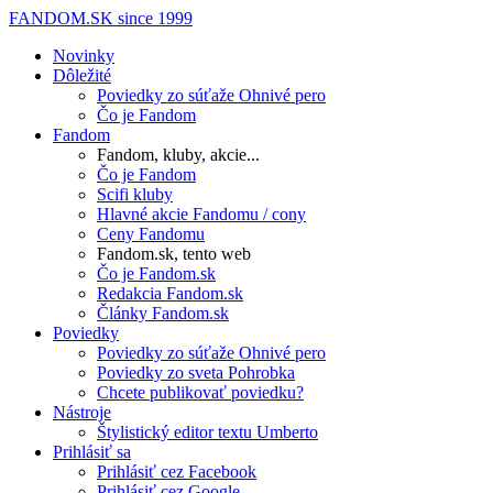
FANDOM.SK
since 1999
Novinky
Dôležité
Poviedky zo súťaže Ohnivé pero
Čo je Fandom
Fandom
Fandom, kluby, akcie...
Čo je Fandom
Scifi kluby
Hlavné akcie Fandomu / cony
Ceny Fandomu
Fandom.sk, tento web
Čo je Fandom.sk
Redakcia Fandom.sk
Články Fandom.sk
Poviedky
Poviedky zo súťaže Ohnivé pero
Poviedky zo sveta Pohrobka
Chcete publikovať poviedku?
Nástroje
Štylistický editor textu Umberto
Prihlásiť sa
Prihlásiť cez Facebook
Prihlásiť cez Google