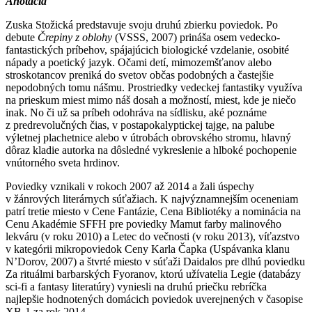
Anotácia
Zuska Stožická predstavuje svoju druhú zbierku poviedok. Po
debute
Črepiny z oblohy
(VSSS, 2007) prináša osem vedecko-
fantastických príbehov, spájajúcich biologické vzdelanie, osobité
nápady a poetický jazyk. Očami detí, mimozemšťanov alebo
stroskotancov preniká do svetov občas podobných a častejšie
nepodobných tomu nášmu. Prostriedky vedeckej fantastiky využíva
na prieskum miest mimo náš dosah a možností, miest, kde je niečo
inak. No či už sa príbeh odohráva na sídlisku, aké poznáme
z predrevolučných čias, v postapokalyptickej tajge, na palube
výletnej plachetnice alebo v útrobách obrovského stromu, hlavný
dôraz kladie autorka na dôsledné vykreslenie a hlboké pochopenie
vnútorného sveta hrdinov.
Poviedky vznikali v rokoch 2007 až 2014 a žali úspechy
v žánrových literárnych súťažiach. K najvýznamnejším oceneniam
patrí tretie miesto v Cene Fantázie, Cena Bibliotéky a nominácia na
Cenu Akadémie SFFH pre poviedky Mamut farby malinového
lekváru (v roku 2010) a Letec do večnosti (v roku 2013), víťazstvo
v kategórii mikropoviedok Ceny Karla Čapka (Uspávanka klanu
N’Dorov, 2007) a štvrté miesto v súťaži Daidalos pre dlhú poviedku
Za rituálmi barbarských Fyoranov, ktorú užívatelia Legie (databázy
sci-fi a fantasy literatúry) vyniesli na druhú priečku rebríčka
najlepšie hodnotených domácich poviedok uverejnených v časopise
XB-1 za rok 2014.