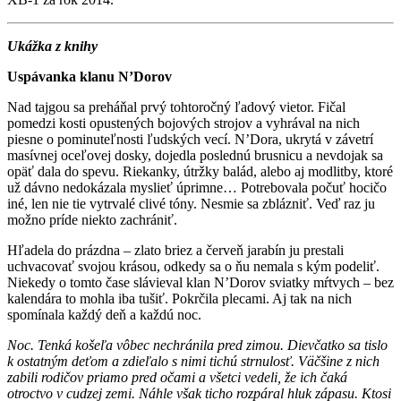
Ukážka z knihy
Uspávanka klanu N’Dorov
Nad tajgou sa preháňal prvý tohtoročný ľadový vietor. Fičal
pomedzi kosti opustených bojových strojov a vyhrával na nich
piesne o pominuteľnosti ľudských vecí. N’Dora, ukrytá v závetrí
masívnej oceľovej dosky, dojedla poslednú brusnicu a nevdojak sa
opäť dala do spevu. Riekanky, útržky balád, alebo aj modlitby, ktoré
už dávno nedokázala myslieť úprimne… Potrebovala počuť hocičo
iné, len nie tie vytrvalé clivé tóny. Nesmie sa zblázniť. Veď raz ju
možno príde niekto zachrániť.
Hľadela do prázdna – zlato briez a červeň jarabín ju prestali
uchvacovať svojou krásou, odkedy sa o ňu nemala s kým podeliť.
Niekedy o tomto čase slávieval klan N’Dorov sviatky mŕtvych – bez
kalendára to mohla iba tušiť. Pokrčila plecami. Aj tak na nich
spomínala každý deň a každú noc.
Noc. Tenká košeľa vôbec nechránila pred zimou. Dievčatko sa tislo
k ostatným deťom a zdieľalo s nimi tichú strnulosť. Väčšine z nich
zabili rodičov priamo pred očami a všetci vedeli, že ich čaká
otroctvo v cudzej zemi. Náhle však ticho rozpáral hluk zápasu. Ktosi