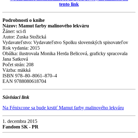
tento link
Podrobnosti o knihe
Názov: Mamut farby malinového lekváru
Žáner: sci-fi
Autor: Zuska Stožická
Vydavateľstvo: Vydavateľstvo Spolku slovenských spisovateľov
Rok vydania: 2015
Obálka: ilustrovala Monika Herda Belicová, graficky spracovala
Jana Satková
Počet strán: 208
Väzba: mäkká
ISBN 978–80–8061–870–4
EAN 9788080618704
Súvisiaci link
Na Fénixcone sa bude krstiť Mamut farby malinového lekváru
1. decembra 2015
Fandom SK - PR