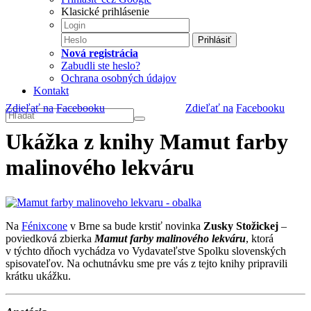
Klasické prihlásenie
Prihlásiť
Nová registrácia
Zabudli ste heslo?
Ochrana osobných údajov
Kontakt
Zdieľať na
Facebooku
Zdieľať na
Facebooku
Ukážka z knihy Mamut farby
malinového lekváru
Na
Fénixcone
v Brne sa bude krstiť novinka
Zusky Stožickej
–
poviedková zbierka
Mamut farby malinového lekváru
, ktorá
v týchto dňoch vychádza vo Vydavateľstve Spolku slovenských
spisovateľov. Na ochutnávku sme pre vás z tejto knihy pripravili
krátku ukážku.