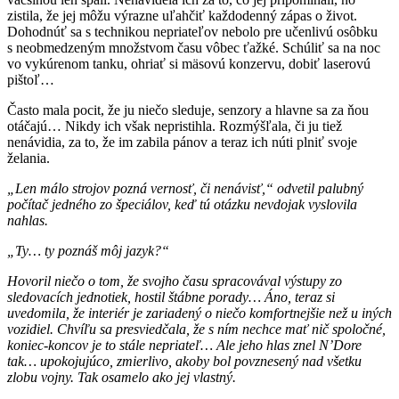
zistila, že jej môžu výrazne uľahčiť každodenný zápas o život.
Dohodnúť sa s technikou nepriateľov nebolo pre učenlivú osôbku
s neobmedzeným množstvom času vôbec ťažké. Schúliť sa na noc
vo vykúrenom tanku, ohriať si mäsovú konzervu, dobiť laserovú
pištoľ…
Často mala pocit, že ju niečo sleduje, senzory a hlavne sa za ňou
otáčajú… Nikdy ich však nepristihla. Rozmýšľala, či ju tiež
nenávidia, za to, že im zabila pánov a teraz ich núti plniť svoje
želania.
„Len málo strojov pozná vernosť, či nenávisť,“ odvetil palubný
počítač jedného zo špeciálov, keď tú otázku nevdojak vyslovila
nahlas.
„Ty… ty poznáš môj jazyk?“
Hovoril niečo o tom, že svojho času spracovával výstupy zo
sledovacích jednotiek, hostil štábne porady… Áno, teraz si
uvedomila, že interiér je zariadený o niečo komfortnejšie než u iných
vozidiel. Chvíľu sa presviedčala, že s ním nechce mať nič spoločné,
koniec-koncov je to stále nepriateľ… Ale jeho hlas znel N’Dore
tak… upokojujúco, zmierlivo, akoby bol povznesený nad všetku
zlobu vojny. Tak osamelo ako jej vlastný.