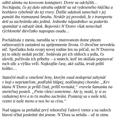
odbil zámku na kovovom kontajneri. Dvere sa odchýlili…
Nechápala, čo jej dalo odvahu oddeliť sa od vydeseného hlúčika a
bezhlavo vybehnúť do tej vravy. Ďalšie udalosti zanechali v jej
pamäti iba rozmazanú šmuhu. Neskôr jej povedali, že z transportu
detí sa zachránila ako jediná. Jednotke nájazdníkov sa podarilo
spamätať a odraziť útok. Bojovníci N’Dorov však nenechali
rýchlonohé dievčatko napospas osudu…
Pochádzala z mesta, narodila sa v murovanom dome plnom
rafinovaných zariadení na spríjemnenie života. O divočine nevedela
nič. Spočiatku bola svojej novej rodine len na príťaž, no N’Dorovia
jej to nikdy nedali pocítiť. Sedávala pri ich ohňoch a jedla, čo
ulovili, počúvala ich príbehy – a smiech, keď im skúšala popisovať
ruch ulíc a výšku veží. Najkrajšie časy, aké zažila, trvali príliš
krátko…
Statoční muži a vznešené ženy, ktorým osud nedoprial zahynúť
v boji s nepriateľom, podľahli hlúpej, nedôstojnej chorobe. „Krv
klanu N’Dorov je príliš čistá, príliš rovnaká,“ vravela šamanka na
smrteľnej posteli. „Preto všetci zomrieme. Ale ty, malá, ty si zo
vzdialenej krvi a to ťa možno zachráni. Postaraj sa o naše telá,
vezmi si naše meno a nos ho so cťou.“
Nad tajgou sa preháňal prvý tohoročný ľadový vietor a na radoch
hlavní sčítal posledné dni jesene. N’Dora sa nebála – už tu zimu