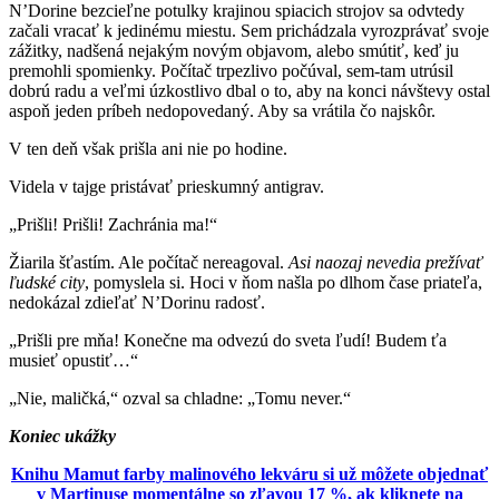
N’Dorine bezcieľne potulky krajinou spiacich strojov sa odvtedy
začali vracať k jedinému miestu. Sem prichádzala vyrozprávať svoje
zážitky, nadšená nejakým novým objavom, alebo smútiť, keď ju
premohli spomienky. Počítač trpezlivo počúval, sem-tam utrúsil
dobrú radu a veľmi úzkostlivo dbal o to, aby na konci návštevy ostal
aspoň jeden príbeh nedopovedaný. Aby sa vrátila čo najskôr.
V ten deň však prišla ani nie po hodine.
Videla v tajge pristávať prieskumný antigrav.
„Prišli! Prišli! Zachránia ma!“
Žiarila šťastím. Ale počítač nereagoval.
Asi naozaj nevedia prežívať
ľudské city
, pomyslela si. Hoci v ňom našla po dlhom čase priateľa,
nedokázal zdieľať N’Dorinu radosť.
„Prišli pre mňa! Konečne ma odvezú do sveta ľudí! Budem ťa
musieť opustiť…“
„Nie, maličká,“ ozval sa chladne: „Tomu never.“
Koniec ukážky
Knihu Mamut farby malinového lekváru si už môžete objednať
v Martinuse momentálne so zľavou 17 %, ak kliknete na