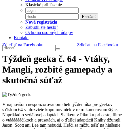
Klasické prihlásenie
Prihlásiť
Nová registrácia
Zabudli ste heslo?
Ochrana osobných údajov
Kontakt
Zdieľať na
Facebooku
Zdieľať na
Facebooku
Týždeň geeka č. 64 - Vtáky,
Mauglí, rozbité gamepady a
skutočná súťaž
V najnovšom nesponzorovanom dieli týždenníka pre geekov
s číslom 64 sa dozviete kopu noviniek v retro kamerovom štýle.
Napríklad o seriálovej adaptácii Stalkera v Pikniku pri ceste, filme
o vtááááááčikoch a prasatách, aj o ďalšej adaptácii Knihy džunglí.
Jason, Scott ani Lee tam nebudú. Hráči sa môžu tešiť na hlušenie