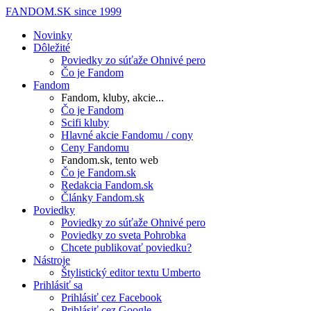
FANDOM.SK
since 1999
Novinky
Dôležité
Poviedky zo súťaže Ohnivé pero
Čo je Fandom
Fandom
Fandom, kluby, akcie...
Čo je Fandom
Scifi kluby
Hlavné akcie Fandomu / cony
Ceny Fandomu
Fandom.sk, tento web
Čo je Fandom.sk
Redakcia Fandom.sk
Články Fandom.sk
Poviedky
Poviedky zo súťaže Ohnivé pero
Poviedky zo sveta Pohrobka
Chcete publikovať poviedku?
Nástroje
Štylistický editor textu Umberto
Prihlásiť sa
Prihlásiť cez Facebook
Prihlásiť cez Google