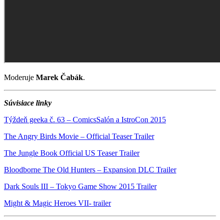
Moderuje
Marek Čabák
.
Súvisiace linky
Týždeň geeka č. 63 – ComicsSalón a IstroCon 2015
The Angry Birds Movie – Official Teaser Trailer
The Jungle Book Official US Teaser Trailer
Bloodborne The Old Hunters – Expansion DLC Trailer
Dark Souls III – Tokyo Game Show 2015 Trailer
Might & Magic Heroes VII- trailer