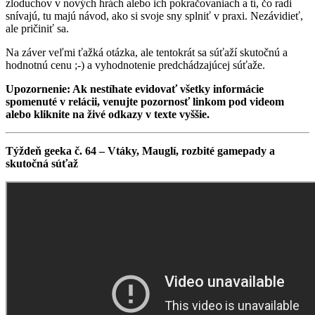
zloduchov v nových hrách alebo ich pokračovaniach a tí, čo radi
snívajú, tu majú návod, ako si svoje sny splniť v praxi. Nezávidieť,
ale pričiniť sa.
Na záver veľmi ťažká otázka, ale tentokrát sa súťaží skutočnú a
hodnotnú cenu ;-) a vyhodnotenie predchádzajúcej súťaže.
Upozornenie: Ak nestíhate evidovať všetky informácie
spomenuté v relácii, venujte pozornosť linkom pod videom
alebo kliknite na živé odkazy v texte vyššie.
Týždeň geeka č. 64 – Vtáky, Mauglí, rozbité gamepady a
skutočná súťaž