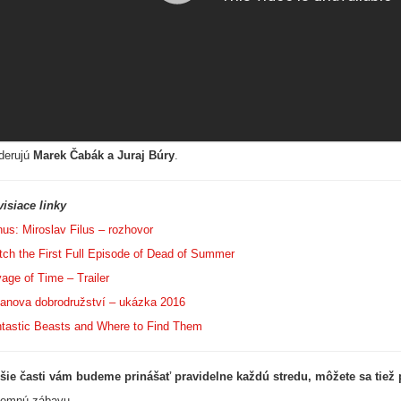
derujú
Marek Čabák a Juraj Búry
.
isiace linky
us: Miroslav Filus – rozhovor
ch the First Full Episode of Dead of Summer
age of Time – Trailer
anova dobrodružství – ukázka 2016
tastic Beasts and Where to Find Them
šie časti vám budeme prinášať pravidelne každú stredu, môžete sa tiež 
jemnú zábavu.