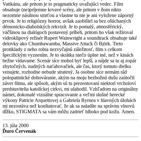
Vatikánu, ale pritom je to pragmaticky uvažujúci vedec. Film
obsahuje (ne)príjemne krvavé scény, ale pritom v ňom nikto
nezomrie násilnou smrťou a vlastne tu nie je ani vyložene záporný
prvok. Je to religiózny horror, avšak zaobišiel sa bez ošúchaných
démonicko-diabolských rekvizít. Je to pomalý, atmosférický,
väčšinou na dialógoch postavený príbeh, pritom ho však režíroval
videoklipový režisér Rupert Wainwright a soundtrack obsahuje také
delovky ako Chumbawamba, Massive Attack či Björk. Tieto
protiklady z neho robia nezvyčajnú záležitosť, film s celkom
špecifickým vyznením. Je to skrátka niečo úplne iné, než v kinách
bežne vídavame. Scenár síce mohol byť lepší, a nájde sa tu aj zopár
zbytočných, nudných naťahovačiek, ale čas, ktorý tomuto dielku
venujete, rozhodne nebude stratený. Ja osobne síce nemám rád
polopatistické dohováranie, akým na moju bezbožnú dušu zaútočil
záver filmu, ale spôsob, akým sú tu prezentovaní niektorí vrcholoví
predstavitelia katolíckej cirkvi, mi ulahodil. Vzhľadom na originálny
námet, dokonalé vizuálne spracovanie a veľmi slušné herecké
výkony Patricie Arquettovej a Gabriela Byrnea v hlavných úlohách
mi nezostáva než konštatovať, že ak sa naladíte na správnu vlnovú
dĺžku, STIGMATA sa vám môžu zadrieť hlboko pod kožu. Amen.
13. júla 2000
Ďuro Červenák