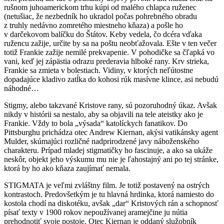
rušnom juhoamerickom trhu kúpi od malého chlapca ruženec
(netušiac, že nezbedník ho ukradol počas pohrebného obradu
z truhly nedávno zomretého miestneho kňaza) a pošle ho
v darčekovom balíčku do Štátov. Keby vedela, čo dcéra vďaka
ružencu zažije, určite by sa na poštu neobťažovala. Ešte v ten večer
totiž Frankie zažije nemilé prekvapenie. V pohodičke sa čľapká vo
vani, keď jej zápästia odrazu prederavia hlboké rany. Krv strieka,
Frankie sa zmieta v bolestiach. Vidiny, v ktorých neľútostne
dopadajúce kladivo zatĺka do kohosi rúk masívne klince, asi nebudú
náhodné…
Stigmy, alebo takzvané Kristove rany, sú pozoruhodný úkaz. Avšak
nikdy v histórii sa nestalo, aby sa objavili na tele ateistky ako je
Frankie. Vždy to bola „výsada“ katolíckych fanatikov. Do
Pittsburghu prichádza otec Andrew Kiernan, akýsi vatikánsky agent
Mulder, skúmajúci rozličné nadprirodzené javy náboženského
charakteru. Prípad mladej stigmatičky ho fascinuje, a ako sa ukáže
neskôr, objekt jeho výskumu mu nie je ľahostajný ani po tej stránke,
ktorá by ho ako kňaza zaujímať nemala.
STIGMATA je veľmi zvláštny film. Je totiž postavený na ostrých
kontrastoch. Predovšetkým je tu hlavná hrdinka, ktorá namiesto do
kostola chodí na diskotéku, avšak „dar“ Kristových rán a schopnosť
písať texty v 1900 rokov nepoužívanej aramejčine ju nútia
prehodnotiť svoje postoje. Otec Kiernan je oddaný služobník