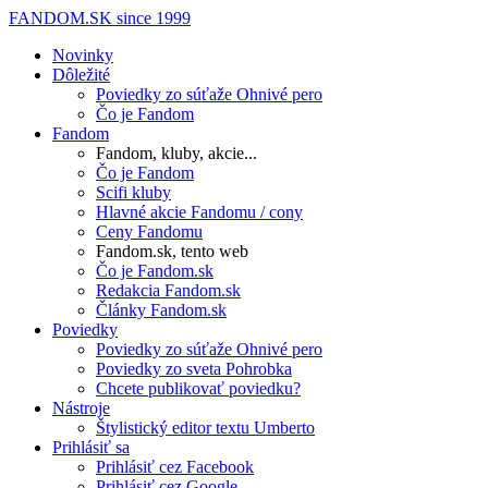
FANDOM.SK
since 1999
Novinky
Dôležité
Poviedky zo súťaže Ohnivé pero
Čo je Fandom
Fandom
Fandom, kluby, akcie...
Čo je Fandom
Scifi kluby
Hlavné akcie Fandomu / cony
Ceny Fandomu
Fandom.sk, tento web
Čo je Fandom.sk
Redakcia Fandom.sk
Články Fandom.sk
Poviedky
Poviedky zo súťaže Ohnivé pero
Poviedky zo sveta Pohrobka
Chcete publikovať poviedku?
Nástroje
Štylistický editor textu Umberto
Prihlásiť sa
Prihlásiť cez Facebook
Prihlásiť cez Google