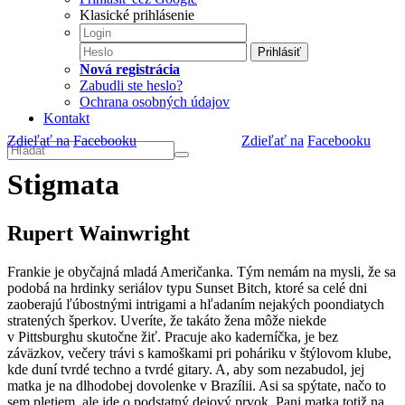
Klasické prihlásenie
Prihlásiť
Nová registrácia
Zabudli ste heslo?
Ochrana osobných údajov
Kontakt
Zdieľať na
Facebooku
Zdieľať na
Facebooku
Stigmata
Rupert Wainwright
Frankie je obyčajná mladá Američanka. Tým nemám na mysli, že sa
podobá na hrdinky seriálov typu Sunset Bitch, ktoré sa celé dni
zaoberajú ľúbostnými intrigami a hľadaním nejakých poondiatych
stratených šperkov. Uveríte, že takáto žena môže niekde
v Pittsburghu skutočne žiť. Pracuje ako kaderníčka, je bez
záväzkov, večery trávi s kamoškami pri poháriku v štýlovom klube,
kde duní tvrdé techno a tvrdé gitary. A, aby som nezabudol, jej
matka je na dlhodobej dovolenke v Brazílii. Asi sa spýtate, načo to
sem pletiem, ale ide o podstatný dejový prvok. Pani matka totiž na