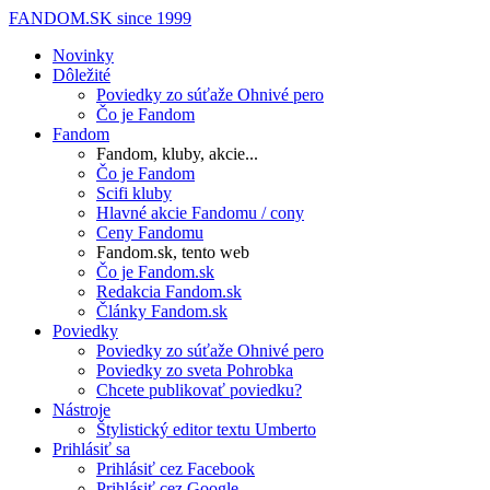
FANDOM.SK
since 1999
Novinky
Dôležité
Poviedky zo súťaže Ohnivé pero
Čo je Fandom
Fandom
Fandom, kluby, akcie...
Čo je Fandom
Scifi kluby
Hlavné akcie Fandomu / cony
Ceny Fandomu
Fandom.sk, tento web
Čo je Fandom.sk
Redakcia Fandom.sk
Články Fandom.sk
Poviedky
Poviedky zo súťaže Ohnivé pero
Poviedky zo sveta Pohrobka
Chcete publikovať poviedku?
Nástroje
Štylistický editor textu Umberto
Prihlásiť sa
Prihlásiť cez Facebook
Prihlásiť cez Google