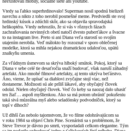
neexistovali mobily, sociálne siete ani youtube.
Vtedy sa ľahko superhrdinovalo! Superman nosil spodnú bielizeň
navrchu a nikto z toho nerobil posmešné meme. Predviedli ste svoj
hrdinský kúsok a zdúchli skôr, ako sa objavila spravodajská
helikoptéra. Vtedy nehrozilo, že si vás v rôznych fázach
zachraňovania nevinných obetí natočí dvesto puberťákov a švacne
to na instagram live. Preto si ani Diana veľa starostí so svojím
utajením nerobila. Veď málokto by rozoznal v sporo oblečenej
modelke, ktorá sa mihla nejakou dramatickou udalosťou, upätú
znalkyňu umenia.
Za vľúdnym úsmevom sa skrýva hlboký smútok. Pokoj, ktorý sa
Diana v sebe celé tie desaťročia snaží budovať, však naruší záhadný
artefakt. Ako mnohé filmové artefakty, aj tento ukrýva beťárstvo.
Áno, vieme, že upísať sa diablovi zvyčajne stojí viac, než
dostaneme. Možnosti sú ale príliš lákavé, aby obyčajný človek
odolal. Nielen obyčajný človek. Veď čo keby sa naozaj dalo uhasiť
ten žiaľ… aspoň myšlienkou. Ako sa má potom ubrániť pokušeniu
taká sivá múzeálna myš alebo seladónsky podvodníček, ktorý sa
topí v dlhoch?
Už dlhší čas nebolo tajomstvom, že vo filme odohrávajúcom sa
v roku 1984 sa objaví Chris Pine. Scenáristi sa s problémom, že
Steve Trevor je dávno po smrti, vysporiadali celkom elegantne. Tým
sa im podarilo vybudovať jednu z ťažiskových línií príbehu. Diana