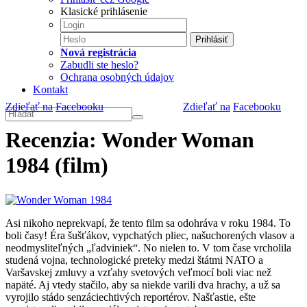
Klasické prihlásenie
Prihlásiť
Nová registrácia
Zabudli ste heslo?
Ochrana osobných údajov
Kontakt
Zdieľať na
Facebooku
Zdieľať na
Facebooku
Recenzia: Wonder Woman
1984 (film)
Asi nikoho neprekvapí, že tento film sa odohráva v roku 1984. To
boli časy! Éra šušťákov, vypchatých pliec, našuchorených vlasov a
neodmysliteľných „ľadviniek“. No nielen to. V tom čase vrcholila
studená vojna, technologické preteky medzi štátmi NATO a
Varšavskej zmluvy a vzťahy svetových veľmocí boli viac než
napäté. Aj vtedy stačilo, aby sa niekde varili dva hrachy, a už sa
vyrojilo stádo senzáciechtivých reportérov. Našťastie, ešte