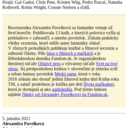
Hrajú: Gal Gadot, Chris Pine, Kristen Wiig, Pedro Pascal, Natasha
Rothwell, Robin Wright, Connie Nielsen a ďalší.
Recenzentka Alexandra Pavelková sa fantastike venuje už
štvrťstoročie. Publikovala 13 kníh, z ktorých polovica vyšla aj
prekladovo v zahraničí, a mnoho poviedok. Získala prakticky
všetky ocenenia, ktoré môže autor fantastiky získať.
V rôznych periodikách publikuje knižné a filmové recenzie a
odborné články. Píše
blog o filmoch a mačkách
a je
šéfredaktorkou denníka Fandom.sk. Je organizátorkou
literárnej súťaže
Ohnivé pero
a výtvarnej súťaže
Svet na tvoj
obraz
. Jej predposlednou knihou v slovenčine je zbierka scifi
a urban fantasy poviedok
Medzi nami
, ktorá v roku
2016 získala ako dosiaľ jediná žánrová kniha titul Kniha roka
TM, a zatiaľ poslednou je knižka pre deti
Štyria mačkatieri
,
ktorá je dostupná aj ako
audiokniha
. Pod týmto linkom
nájdete
články od Alexandry Pavelkovej na Fandom.sk
.
5. januára 2021
Alexandra Pavelková