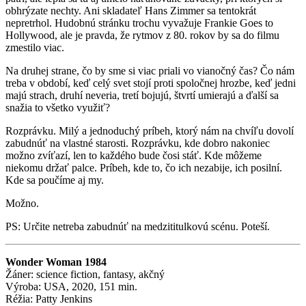
obhrýzate nechty. Ani skladateľ Hans Zimmer sa tentokrát
nepretrhol. Hudobnú stránku trochu vyvažuje Frankie Goes to
Hollywood, ale je pravda, že rytmov z 80. rokov by sa do filmu
zmestilo viac.
Na druhej strane, čo by sme si viac priali vo vianočný čas? Čo nám
treba v období, keď celý svet stojí proti spoločnej hrozbe, keď jedni
majú strach, druhí neveria, tretí bojujú, štvrtí umierajú a ďalší sa
snažia to všetko využiť?
Rozprávku. Milý a jednoduchý príbeh, ktorý nám na chvíľu dovolí
zabudnúť na vlastné starosti. Rozprávku, kde dobro nakoniec
možno zvíťazí, len to každého bude čosi stáť. Kde môžeme
niekomu držať palce. Príbeh, kde to, čo ich nezabije, ich posilní.
Kde sa poučíme aj my.
Možno.
PS: Určite netreba zabudnúť na medzititulkovú scénu. Poteší.
Wonder Woman 1984
Žáner: science fiction, fantasy, akčný
Výroba: USA, 2020, 151 min.
Réžia: Patty Jenkins