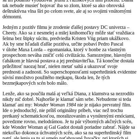
tak nebude musieť bojovať iba so zlom, ktoré sa ako obrovská
deštruktívna vlna šíri po celom svete, ale aj so svojimi vnútornými
démonmi.
Jedným z pozitív filmu je zrodenie ďalšej postavy DC univerza –
Cheety. Ako sa z nesmelej a milej knihomoľky môže stať vraždiaca
šelma bez štipky súcitu, predviedla Kristen Viig priam ukážkovo.
Ak by sme hľadali ďalšie pozitíva, určite pobaví Pedro Pascal
v úlohe Maxa Lorda – egomaniaka, ktorý v honbe za vlastným
prospechom neváha zničiť celú civilizáciu. Samozrejme, hlavným
ťahákom je hlavná postava a jej predstaviteľka. Tá konečne dostala
príležitosť naozaj hrať, nielen metať saltá a ukazovať svoje
prednosti a zadnosti. So superschopnosťami superhrdiniek evidentne
súvisí množstvo použitého mejkapu, škoda len, že tých
bezmejkapových scén bolo málo.
Lenže, ako sa poučila malá aj veľká Diana, z klamstva sa nezrodilo
nikdy nič dobré. Najhoršie je klamať sám sebe. Nebudeme si teda
klamať ani my:
Wonder Woman 1984
nie je nijako prevratný film.
Ide o jednoduchý, nie príliš originálny príbeh, viac než trochu
pretkaný schematickosťou, moralizovaním a vynútenými emóciami,
povedzme rovno, melodrámou. Je tu pár výborných akčných scén,
kde Wonder Woman aj Gal Gadot dostali poriadne zabrať. Nájde sa
niekoľko dokonca úchvatných scén, ako sa na superhrdinský film
patrí, ale lepia sa tu aj umelo naťahované žuvačky, pri ktorých si