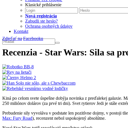
Klasické prihlásenie
Nová registrácia
Zabudli ste heslo?
Ochrana osobných údajov
Kontakt
Zdieľať na
Facebooku
Recenzia - Star Wars: Sila sa p
Kiná po celom svete úspešne dobýja novinka z preďalekej galaxie. M
250 miliónov dolárov (za prvé tri dni). Svet rytierov Jedi je stále ext
Prebudenie sily vyvoláva v podstate len pozitívne dojmy, v postoji tli
Max: Fury Road
), recenzent nebol uspokojený absolútne.
Nové Star Wars totiž vyvolávajú množstvo otázok.