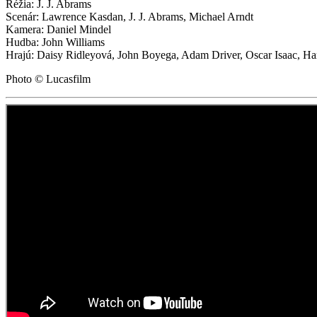
Réžia: J. J. Abrams
Scenár: Lawrence Kasdan, J. J. Abrams, Michael Arndt
Kamera: Daniel Mindel
Hudba: John Williams
Hrajú: Daisy Ridleyová, John Boyega, Adam Driver, Oscar Isaac, Har
Photo © Lucasfilm