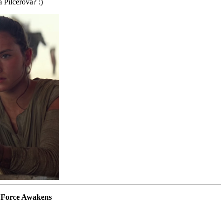
 Pilcerová? :)
e Force Awakens