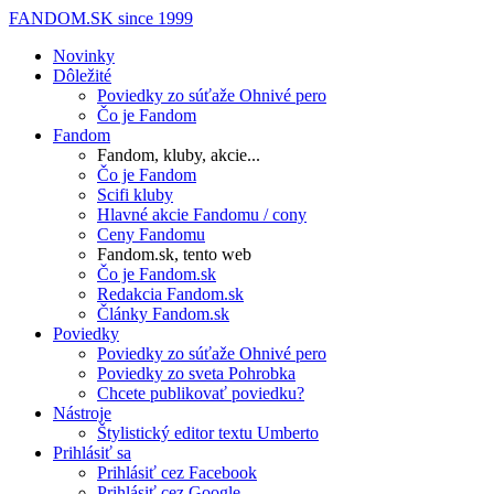
FANDOM.SK
since 1999
Novinky
Dôležité
Poviedky zo súťaže Ohnivé pero
Čo je Fandom
Fandom
Fandom, kluby, akcie...
Čo je Fandom
Scifi kluby
Hlavné akcie Fandomu / cony
Ceny Fandomu
Fandom.sk, tento web
Čo je Fandom.sk
Redakcia Fandom.sk
Články Fandom.sk
Poviedky
Poviedky zo súťaže Ohnivé pero
Poviedky zo sveta Pohrobka
Chcete publikovať poviedku?
Nástroje
Štylistický editor textu Umberto
Prihlásiť sa
Prihlásiť cez Facebook
Prihlásiť cez Google