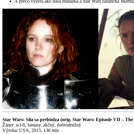
A prečo vyzerá ako naša maliarka a Star Wars fanatička Martina
Star Wars: Sila sa prebúdza (orig. Star Wars: Episode VII – Th
Žáner: sci-fi, fantasy, akčný, dobrodružný
Výroba: USA, 2015, 136 min