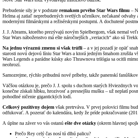
Prebudenie sily je v podstate
remakom prvého Star Wars filmu
– No
Helma aj zatiaľ neprebudených svetlých učeníkov, nečakané odvahy aj ú
modernými filmárskymi a režisérskymi postupmi. A dochutené postm
J. J. Abrams, ktorého prezývajú novým Spielbergom, však nemal veľmi 
Star Wars náboženstvo má ešte náročnejších „veriacich“ ako sú Trekk
Na jednu výraznú zmenu si však trúfli
– a v jej pozadí je opäť sna
starosti novú dejovú líniu Star Wars a ktorá jedným šmahom zrušila
Wars Legends a parádne kúsky ako Thrawnova trilógia sa ocitli mimo 
neohrozí.
Samozrejme, rýchlo pribudnú nové príbehy, takže panenskí fanúšikov
Väčšou otázkou je, prečo J. J. spolu s duchom starých Hviezdnych voj
konečne získali hĺbku, hrozivosť a presnejšiu mušku – už neplatí posme
pohodlné ničenie gigantických lodí.
Celkový pozitívny dojem
však pretrváva. V prvej polovici filmu bud
odfukovať. A pozerať do kalendára, kedy že príde pokračovanie (201
A úplne na záver vo vás ostanú
ešte dve otázky
(okrem hlavnej spojle
Prečo Rey celý čas nosí tú dlhú palicu?