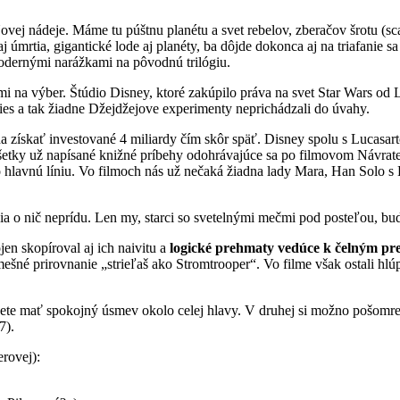
vej nádeje. Máme tu púštnu planétu a svet rebelov, zberačov šrotu (sc
mrtia, gigantické lode aj planéty, ba dôjde dokonca aj na triafanie sa
odernými narážkami na pôvodnú trilógiu.
na výber. Štúdio Disney, ktoré zakúpilo práva na svet Star Wars od Lu
ies a tak žiadne Džejdžejove experimenty neprichádzali do úvahy.
ha získať investované 4 miliardy čím skôr späť. Disney spolu s Lucasa
 všetky už napísané knižné príbehy odohrávajúce sa po filmovom Návr
hlavnú líniu. Vo filmoch nás už nečaká žiadna lady Mara, Han Solo s 
ia o nič neprídu. Len my, starci so svetelnými mečmi pod posteľou, b
en skopíroval aj ich naivitu a
logické prehmaty vedúce k čelným pr
šné prirovnanie „strieľaš ako Stromtrooper“. Vo filme však ostali hlúpo
ete mať spokojný úsmev okolo celej hlavy. V druhej si možno pošomrete
7).
rovej):