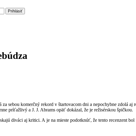
Prihlásiť
rebúdza
á za sebou komerčný rekord v štartovacom dni a nepochybne zdolá aj r
rémne príťažlivý a J. J. Abrams opäť dokázal, že je režisérskou špičkou.
eskajú diváci aj kritici. A je na mieste podotknúť, že tento recenzent b