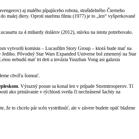
avengerov) aj malého pípajúceho robota, strašidelného Čierneho
 do malej diery. Oproti starému filmu (1977) je to „len“ vyšperkované
casartu za 4 miliardy dolárov (2012), stávku na istotu potrebovalo.
rtom vytvorili komisiu – Lucasfilm Story Group – ktorá bude mať na
ate Jediho. Pôvodný Star Wars Expanded Universe bol zmenený na Star
Leiou nebudú mať tri deti a invázia Yuuzhan Vong asi galaxiu
udeme chvíľu šomrať.
epleskom
. Výrazný posun sa konal len v prípade Stormtrooperov. Tí
sti ako pristávanie v rýchlosti svetla či nechránené šachty na
, že to chcelo pár scén vystrihnúť, ale v závere budete opäť blažene