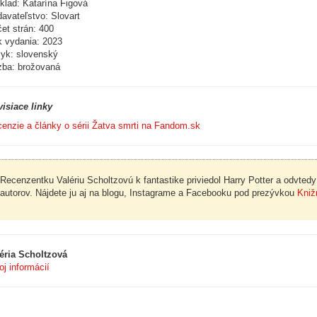
klad: Katarína Figová
avateľstvo: Slovart
et strán: 400
 vydania: 2023
yk: slovenský
ba: brožovaná
isiace linky
enzie a články o sérii Žatva smrti na Fandom.sk
Recenzentku Valériu Scholtzovú k fantastike priviedol Harry Potter a odvted
autorov. Nájdete ju aj na blogu, Instagrame a Facebooku pod prezývkou
Kniž
éria Scholtzová
oj informácií