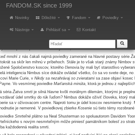
ecenzia – Neal Shusterman: Ko
FANDOM.SK
since 1999
Novinky
Dôležité
Fandom
Poviedky
l Shusterman v spolupráci s ďalšími talentovanými autormi odhaľuje v 
omstvá a minulosť obľúbených postáv, no predstaví i nových hrdinov a 
Nástroje
Prihlásiť sa
Kontakt
erka poviedok
Kosenie
od Neala Shustermana je príjemným návratom do sveta
hy nás napríklad privíta báseň
Prvý úder
, ktorú zložila Nealova dcéra Joelle
keď mnohí z nás čakali najmä poviedky zamerané na hlavné postavy série
Ža
tokrát sa skôr len mihnú v príbehoch. Stále je to však starý známy Nimbov s
ožené Spoločenstvo koscov, ktorého členovia by mali byť starostlivo vyberan
lá inteligencia Nimbus síce dokáže ovládať všetko, čo sa vo svete deje, no 
covi Marie Curie, v
Nikdy sa nezahrávaj so zvieratami
sa zase objaví kosec 
Payne. Vo vesmírnej poviedke
Marťanská minúta
, ktorá je jednou z najlepší
á séria
Žatva smrti
je silná hlavne kvôli morálnym dilemám, ktorými je prepln
vzdávať údel smrtky do rúk ľuďom? Nimbus dokáže oživiť človeka, ktorý mal
berie sa v oživovacom centre. Naproti tomu je údel koscov nesmierne krutý.
hodnutie je nemenné. V poviedkovej zbierke
Kosenie
sú tieto témy rozobrané 
poviedke
Smrteľné plátno
sa Neal Shusterman so spoluautorom Davidom Yoono
teľníckeho s novým nesmrteľným môže priniesť pamätníkom bolesť zo straten
ba každodenná realita smrti.