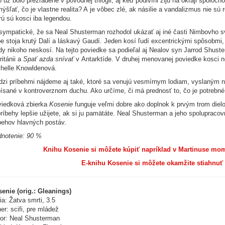
 už bolo prezradené v pôvodnej trilógii, aj keď podivíni žijú na okraji spoločno
ýšľať, čo je vlastne realita? A je vôbec zlé, ak násilie a vandalizmus nie sú
rú sú kosci iba legendou.
sympatické, že sa Neal Shusterman rozhodol ukázať aj iné časti Nimbovho s
e stoja krutý Dalí a láskavý Gaudí. Jeden kosí ľudí excentrickými spôsobmi
dy nikoho neskosí. Na tejto poviedke sa podieľal aj Nealov syn Jarrod Shust
ritánii a
Spať azda snívať
v Antarktíde. V druhej menovanej poviedke kosci ne
helle Knowldenová.
zi príbehmi nájdeme aj také, ktoré sa venujú vesmírnym lodiam, vyslaným na
ísané v kontroverznom duchu. Ako určíme, či má prednosť to, čo je potrebné,
iedková zbierka
Kosenie
funguje veľmi dobre ako doplnok k prvým trom die
príbehy lepšie užijete, ak si ju pamätáte. Neal Shusterman a jeho spolupracovníc
behov hlavných postáv.
notenie: 90 %
Knihu Kosenie si môžete kúpiť napríklad v Martinuse mome
E-knihu Kosenie si môžete okamžite stiahnuť v
enie (orig.: Gleanings)
ia: Žatva smrti, 3.5
er: scifi, pre mládež
or: Neal Shusterman