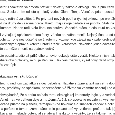
smír, Venuša, Venera
átor Theakston sa chystá pretlačiť dôležitý zákon o ekológii. No je prinúte
era. Spolu s ním odlieta aj mladý vedec Glenn. Ten je Venušou priam posadnu
ta je rutinná záležitosť. Po privítaní nových posíl a rýchlej exkurzii po orbit
ď na druhý deň začína práca. Všetci majú svoje bádateľské priority. Stabi
kumom. Na ten totiž veľa času nezostáva. Vedecká práca je odsunutá na vedľa
 zlyhajú aj spánkové stimulátory, všetko sa začne meniť. Nejaký čas sa dá 
uchy… To je nezlučiteľné so životom v kozme, kde záleží na každej drobnosti
dodenných opráv a korekcií hrozí stanici katastrofa. Nakoniec jeden odvážliv
to sa môže zmeniť na spánok večný…
že posádka bdie už príliš dlho a nevie, dokedy ešte vydrží. Niekto z nich n
ehate okolo planéty, akou je Venuša. Tlak vás rozpučí, kyselinový dážď rozp
ňu zostúpiť.
akávania vs. skutočnosť
trochu nudnom začiatku sa dej rozbehne. Napätie stúpne a text sa veľmi dobr
ahy, problémy so spánkom, nebezpečenstvá života vo vesmíre naberajú na ot
chvályhodné, že autorka opísala tému ekologickej katastrofy logicky a vedeck
Venuši, sa vo veľkom deje aj na Zemi. Avšak spracovanie rozuzlenia vyznieva d
uované priamo na planétu, retrospektívne hovoriace o snahách vedcov a polit
í a perfektne tomu rozumie (áno, bolo podané isté vysvetlenie, prečo to tak j
kávaniam nebude potenciál senátora Theakstona využitý, že sa takmer nič ne