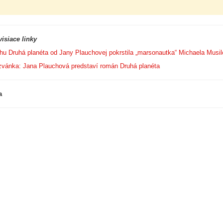
isiace linky
hu Druhá planéta od Jany Plauchovej pokrstila „marsonautka“ Michaela Musi
vánka: Jana Plauchová predstaví román Druhá planéta
a