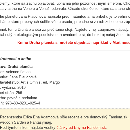
blémy, ktoré sa začnú objavovať, upriamia jeho pozornosť iným smerom. Okol
sa vlastne na Venere a Venuši odohralo. Chcete ukončenie, ktoré sa stane c
hú planétu Jana Plauchová napísala pred maturitou a na príbehu je to veľmi c
háme staré príbehy ich šuflíkovému osudu, prípadne si z nich zoberieme záp
riek tomu Druhá planéta za prečítanie stojí. Nájdete v nej zaujímavé nápady
iahnutým ekologickým posolstvom a uvedomíte si, čo hrozí aj našej Zemi, bu
Knihu Druhá planéta si môžete objednať napríklad v Martinuse
drobnosti o knihe
ov: Druhá planéta
er: science fiction
orka: Jana Plauchová
avateľstvo: Artis Omnis, ed. Margo
 vydania: 2019
et strán: 256
ba: pevná s prebalom
BN: 978–80–8201–025–4
Recenzentka Erika Ena Adamcová píše recenzie pre domovský Fandom.sk, ale 
weboch Sarden a Fantasymag.
Pod týmto linkom nájdete všetky
články od Eny na Fandom.sk
.