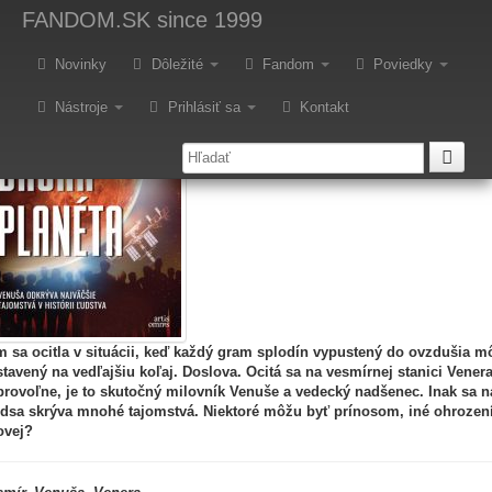
ecenzia – Jana Plauchová: Dru
FANDOM.SK
since 1999
Novinky
Dôležité
Fandom
Poviedky
Nástroje
Prihlásiť sa
Kontakt
 sa ocitla v situácii, keď každý gram splodín vypustený do ovzdušia mô
tavený na vedľajšiu koľaj. Doslova. Ocitá sa na vesmírnej stanici Venera
rovoľne, je to skutočný milovník Venuše a vedecký nadšenec. Inak sa na
dsa skrýva mnohé tajomstvá. Niektoré môžu byť prínosom, iné ohrozením
ovej?