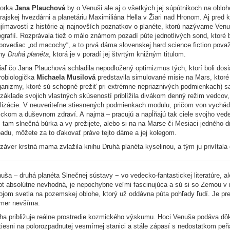
torka
Jana Plauchová
by o Venuši ale aj o všetkých jej súpútnikoch na oblohe
rajskej hvezdárni a planetáriu Maximiliána Hella v Žiari nad Hronom. Aj pred
jímavostí z histórie aj najnovších poznatkov o planéte, ktorú nazývame Venu
ografií. Rozprávala tiež o málo známom pozadí púte jednotlivých sond, ktoré
povediac „od macochy“, a to prvá dáma slovenskej hard science fiction považ
ihy
Druhá planéta
, ktorá je v poradí jej štvrtým knižným titulom.
iaľ čo Jana Plauchová schladila nepodložený optimizmus tých, ktorí boli dos
robiologička
Michaela Musilová
predstavila simulované misie na Mars, ktoré 
ganizmy, ktoré sú schopné prežiť pri extrémne nepriaznivých podmienkach) sa 
základe svojich vlastných skúseností priblížila divákom denný režim vedcov, 
ilizácie. V neuveriteľne stiesnených podmienkach modulu, pričom von vychád
ickom a duševnom zdraví. A najmä – pracujú a napĺňajú tak ciele svojho ve
 tam slnečná búrka a vy prežijete, alebo si na na Marse či Mesiaci jedného
adu, môžete za to ďakovať práve tejto dáme a jej kolegom.
záver krstná mama zvlažila knihu Druhá planéta kyselinou, a tým ju privítala
uša – druhá planéta Slnečnej sústavy − vo vedecko-fantastickej literatúre, a
ot absolútne nevhodná, je nepochybne veľmi fascinujúca a sú si so Zemou 
ojom svetla na pozemskej oblohe, ktorý už oddávna púta pohľady ľudí. Je pret
mer nevšíma.
ha približuje reálne prostredie kozmického výskumu. Hoci Venuša podáva dôka
tiesni na polorozpadnutej vesmírnej stanici a stále zápasí s nedostatkom p