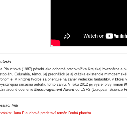
utorke
a Plauchová (1987) pôsobí ako odborná pracovníčka Krajskej hvezdárne a plan
etoplánu Columbia, témou jej prednášok je aj otázka existencie mimozemsk
ronómie. V knižnej tvorbe sa orientuje na žáner vedeckej fantastiky, v ktor
výraznejšiu súčasnú autorku tohto žánru. V roku 2012 jej vyšiel prvý román
N
dzinárodné ocenenie
Encouragement Award
od ESFS (European Science Fictio
isiaci link
vánka: Jana Plauchová predstaví román Druhá planéta