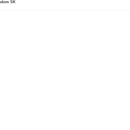
ndom SK