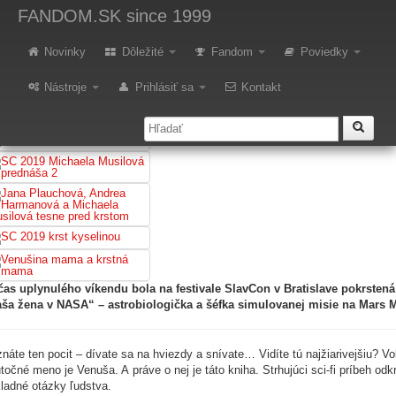
nihu Druhá planéta od Jany Pl
FANDOM.SK
since 1999
ichaela Musilová
Novinky
Dôležité
Fandom
Poviedky
Nástroje
Prihlásiť sa
Kontakt
as uplynulého víkendu bola na festivale SlavCon v Bratislave pokrste
ša žena v NASA“ – astrobiologička a šéfka simulovanej misie na Mars 
náte ten pocit – dívate sa na hviezdy a snívate… Vidíte tú najžiarivejšiu? Vo
točné meno je Venuša. A práve o nej je táto kniha. Strhujúci sci-fi príbeh o
ladné otázky ľudstva.