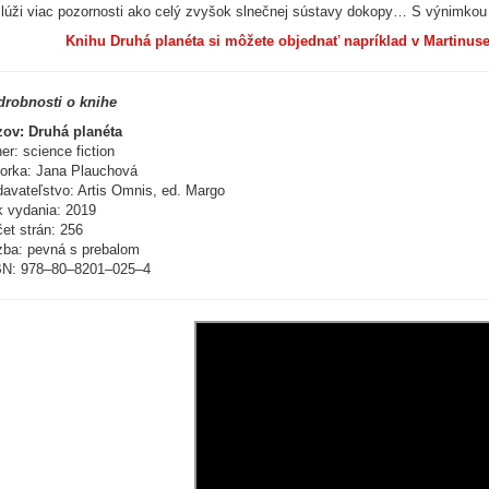
lúži viac pozornosti ako celý zvyšok slnečnej sústavy dokopy… S výnimkou 
Knihu Druhá planéta si môžete objednať napríklad v Martinuse
drobnosti o knihe
ov: Druhá planéta
er: science fiction
orka: Jana Plauchová
avateľstvo: Artis Omnis, ed. Margo
 vydania: 2019
et strán: 256
ba: pevná s prebalom
BN: 978–80–8201–025–4