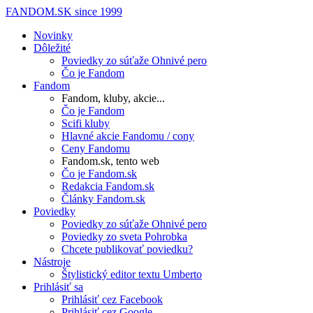
FANDOM.SK
since 1999
Novinky
Dôležité
Poviedky zo súťaže Ohnivé pero
Čo je Fandom
Fandom
Fandom, kluby, akcie...
Čo je Fandom
Scifi kluby
Hlavné akcie Fandomu / cony
Ceny Fandomu
Fandom.sk, tento web
Čo je Fandom.sk
Redakcia Fandom.sk
Články Fandom.sk
Poviedky
Poviedky zo súťaže Ohnivé pero
Poviedky zo sveta Pohrobka
Chcete publikovať poviedku?
Nástroje
Štylistický editor textu Umberto
Prihlásiť sa
Prihlásiť cez Facebook
Prihlásiť cez Google