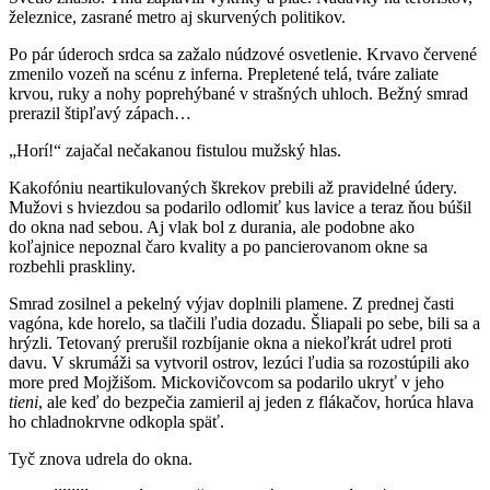
železnice, zasrané metro aj skurvených politikov.
Po pár úderoch srdca sa zažalo núdzové osvetlenie. Krvavo červené
zmenilo vozeň na scénu z inferna. Prepletené telá, tváre zaliate
krvou, ruky a nohy poprehýbané v strašných uhloch. Bežný smrad
prerazil štipľavý zápach…
„Horí!“ zajačal nečakanou fistulou mužský hlas.
Kakofóniu neartikulovaných škrekov prebili až pravidelné údery.
Mužovi s hviezdou sa podarilo odlomiť kus lavice a teraz ňou búšil
do okna nad sebou. Aj vlak bol z durania, ale podobne ako
koľajnice nepoznal čaro kvality a po pancierovanom okne sa
rozbehli praskliny.
Smrad zosilnel a pekelný výjav doplnili plamene. Z prednej časti
vagóna, kde horelo, sa tlačili ľudia dozadu. Šliapali po sebe, bili sa a
hrýzli. Tetovaný prerušil rozbíjanie okna a niekoľkrát udrel proti
davu. V skrumáži sa vytvoril ostrov, lezúci ľudia sa rozostúpili ako
more pred Mojžišom. Mickovičovcom sa podarilo ukryť v jeho
tieni
, ale keď do bezpečia zamieril aj jeden z flákačov, horúca hlava
ho chladnokrvne odkopla späť.
Tyč znova udrela do okna.