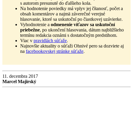
s autorom presunuté do ďalšieho kola.
Na hodnotenie poviedky má vplyv jej čítanosť, počet a
obsah komentárov a najmä záverečné verejné
hlasovanie, ktoré sa uskutoční po čiastkovej uzávierke.
Vyhodnotenie a
odmenenie víťazov sa uskutoční
priebežne
, po ukončení hlasovania, dátum najbližšieho
termínu redakcia oznámi s dostatočným predstihom.
Viac v
pravidlách súťaže
.
Najnovšie aktuality o súťaži Ohnivé pero sa dozviete aj
na
facebookovskej stránke súťaže
.
11. decembra 2017
Marcel Majirský