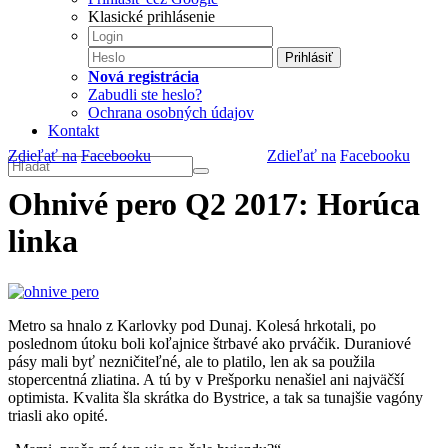
Klasické prihlásenie
Prihlásiť
Nová registrácia
Zabudli ste heslo?
Ochrana osobných údajov
Kontakt
Zdieľať na
Facebooku
Zdieľať na
Facebooku
Ohnivé pero Q2 2017: Horúca
linka
Metro sa hnalo z Karlovky pod Dunaj. Kolesá hrkotali, po
poslednom útoku boli koľajnice štrbavé ako prváčik. Duraniové
pásy mali byť nezničiteľné, ale to platilo, len ak sa použila
stopercentná zliatina. A tú by v Prešporku nenašiel ani najväčší
optimista. Kvalita šla skrátka do Bystrice, a tak sa tunajšie vagóny
triasli ako opité.