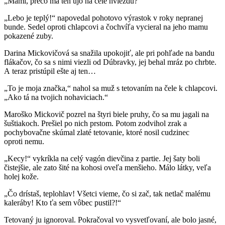
„Mami, prečo má ten ujo na čele hviezdu?“
„Lebo je teplý!“ napovedal pohotovo výrastok v roky nepranej
bunde. Sedel oproti chlapcovi a čochvíľa vycieral na jeho mamu
pokazené zuby.
Darina Mickovičová sa snažila upokojiť, ale pri pohľade na bandu
flákačov, čo sa s nimi viezli od Dúbravky, jej behal mráz po chrbte.
A teraz pristúpil ešte aj ten…
„To je moja značka,“ nahol sa muž s tetovaním na čele k chlapcovi.
„Ako tá na tvojich nohaviciach.“
Maroško Mickovič pozrel na štyri biele pruhy, čo sa mu jagali na
šuštiakoch. Prešiel po nich prstom. Potom zodvihol zrak a
pochybovačne skúmal zlaté tetovanie, ktoré nosil cudzinec
oproti nemu.
„Kecy!“ vykríkla na celý vagón dievčina z partie. Jej šaty boli
čistejšie, ale zato šité na kohosi oveľa menšieho. Málo látky, veľa
holej kože.
„Čo drístaš, teplohlav! Všetci vieme, čo si zač, tak netlač malému
kaleráby! Kto ťa sem vôbec pustil?!“
Tetovaný ju ignoroval. Pokračoval vo vysvetľovaní, ale bolo jasné,