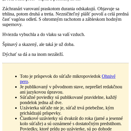
Záchranári varovaní praskotom durania odskakujú. Objavuje sa
trhlina, potom druhá a tretia. Nezničiteľný plášť povolí a celá predná
časť vagóna odletí. S ohromným rachotom a zábleskom hodným
supernovy.
Hviezda vybuchla a do vlaku sa valí vzduch.
Špinavý a skazený, ale taká je už doba.
Dýchať sa dá a na inom nezáleží.
Toto je príspevok do súťaže mikropoviedok
Ohnivé
pero
.
Je publikovaný v pôvodnom stave, neprešiel redakčnou
ani jazykovou úpravou.
Súťažné poviedky sú publikované pravidelne, každý
pondelok jedna až dve.
Uzávierka súťaže nie je, súťaž trvá priebežne, kým
prichádzajú príspevky.
Čiastkové uzávierky sú dvakrát do roka (jarné a jesenné
kolo súťaže) a sú oznámené s dostatočným predstihom.
Poviedky, ktoré prídu po uzávierke, sú po dohode