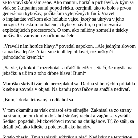
že to vraví skôr sám sebe. Ako mantru, horkú a pichľavú. A kým sa
vlak so škrípaním sunul popod rieku, ozrejmil, ako to bolo s prvou
generáciou kybošov, počítačom vylepšených ľudí. Vravel
o implantáte veľkom ako holubie vajce, ktorý sa ukrýva v jeho
mozgu. O neskoro odhalenej chybe v návrhu, o prehrievaní a
explodujúcich procesoroch. O tom, ako milióny zomreli a tisícky
prežívali s varovnou značkou na čele.
„Vraveli nám horúce hlavy,“ povedal napokon. „Ale jedným slovom
sa nadáva lepšie. A tak sme teplí teplohlavci, rozbušky či
jednoducho kremíci.“
„Sa vie, ty kokot!“ rozrehotal sa ďalší tínedžer. „Stačí, že myslia na
jebačku a už im z toho drbne hlava! Bum!“
Maroško skrivil tvár, ale nerozplakal sa. Darina si ho rýchlo pritiahla
k sebe a zovrela v objatí. Na bandu povaľačov sa snažila nedívať.
„Bum,“ dodal tetovaný a odtiahol sa.
V tom okamihu sa vlak otriasol ešte silnejšie. Zaknísal sa zo strany
na stranu, potom k nim doľahol strašný rachot a vagón sa vyvrátil.
Sediaci popadali, Mickovičovci rovno na chuligánov. Tí, čo stáli, sa
držali tyčí ako kliešte a poletovali ako handry.
Svetlo zhaslo. Tmu zaplavili výkriky a plač. Nadávky na teroristov,