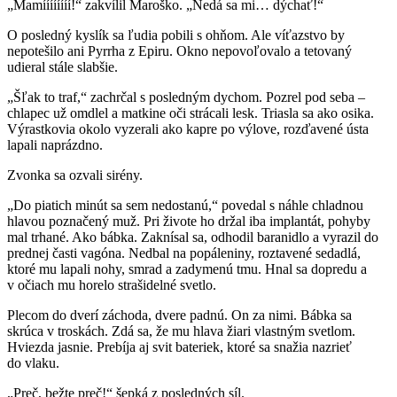
„Mamíííííííí!“ zakvílil Maroško. „Nedá sa mi… dýchať!“
O posledný kyslík sa ľudia pobili s ohňom. Ale víťazstvo by
nepotešilo ani Pyrrha z Epiru. Okno nepovoľovalo a tetovaný
udieral stále slabšie.
„Šľak to traf,“ zachrčal s posledným dychom. Pozrel pod seba –
chlapec už omdlel a matkine oči strácali lesk. Triasla sa ako osika.
Výrastkovia okolo vyzerali ako kapre po výlove, rozďavené ústa
lapali naprázdno.
Zvonka sa ozvali sirény.
„Do piatich minút sa sem nedostanú,“ povedal s náhle chladnou
hlavou poznačený muž. Pri živote ho držal iba implantát, pohyby
mal trhané. Ako bábka. Zaknísal sa, odhodil baranidlo a vyrazil do
prednej časti vagóna. Nedbal na popáleniny, roztavené sedadlá,
ktoré mu lapali nohy, smrad a zadymenú tmu. Hnal sa dopredu a
v očiach mu horelo strašidelné svetlo.
Plecom do dverí záchoda, dvere padnú. On za nimi. Bábka sa
skrúca v troskách. Zdá sa, že mu hlava žiari vlastným svetlom.
Hviezda jasnie. Prebíja aj svit bateriek, ktoré sa snažia nazrieť
do vlaku.
„Preč, bežte preč!“ šepká z posledných síl.