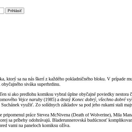
Prihlásiť
a, ktorý sa na nás škerí z každého pokladničného bloku. V prípade mul
 obyčajného siváka superhrdinu.
Ten si ako predlohu komiksu vybral úplne obyčajné poviedky nestora č
lomového
Vejce naruby
(1985) a drsný
Konec dobrý, všechno dobré
vyš
ol Suchánek využiť. Zo solídnych základov sa pod jeho rukami stali maj
mne pripomenul práce Stevea McNivena (Death of Wolverine), Mila Man
v ktorej sa príbehy odohrávajú. Bladerunnerovská budúcnosť kompliko
 pred vami na paneloch komiksu ožíva.