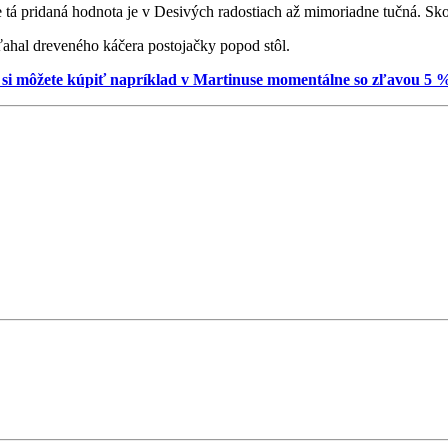
tá pridaná hodnota je v Desivých radostiach až mimoriadne tučná. Sko
ahal dreveného káčera postojačky popod stôl.
 si môžete kúpiť napríklad v Martinuse momentálne so zľavou 5 %, 