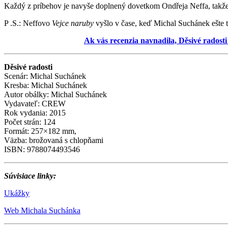
Každý z príbehov je navyše doplnený dovetkom Ondřeja Neffa, takže 
P .S.: Neffovo
Vejce naruby
vyšlo v čase, keď Michal Suchánek ešte ť
Ak vás recenzia navnadila, Děsivé radosti
Děsivé radosti
Scenár: Michal Suchánek
Kresba: Michal Suchánek
Autor obálky: Michal Suchánek
Vydavateľ: CREW
Rok vydania: 2015
Počet strán: 124
Formát: 257×182 mm,
Väzba: brožovaná s chlopňami
ISBN: 9788074493546
Súvisiace linky:
Ukážky
Web Michala Suchánka