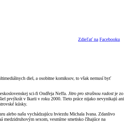
Zdieľať na
Facebooku
timediálnych diel, a osobitne komiksov, to však nemusí byť
eskoslovenskej sci-fi Ondřeja Neffa.
Jitro pro strašnou radost
je zo
iel prvýkrát v Ikarii v roku 2000. Tieto práce nijako nevynikajú ani
strovské kúsky.
aru alebo našu vychádzajúcu hviezdu Michala Ivana. Zdanlivo
vaná medzidruhovým sexom, vesmírne smetisko číhajúce na