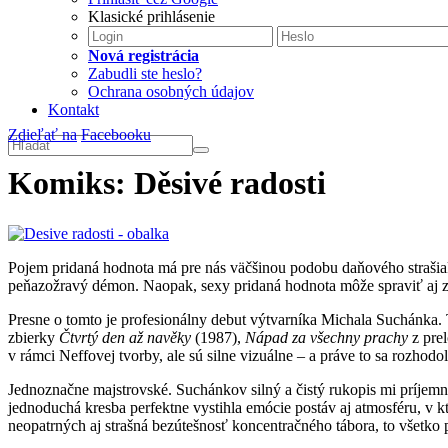
Klasické prihlásenie
Nová registrácia
Zabudli ste heslo?
Ochrana osobných údajov
Kontakt
Zdieľať na
Facebooku
Komiks: Děsivé radosti
Pojem pridaná hodnota má pre nás väčšinou podobu daňového strašiak
peňazožravý démon. Naopak, sexy pridaná hodnota môže spraviť aj z
Presne o tomto je profesionálny debut výtvarníka Michala Suchánka. 
zbierky
Čtvrtý den až navěky
(1987),
Nápad za všechny prachy
z pre
v rámci Neffovej tvorby, ale sú silne vizuálne – a práve to sa rozhod
Jednoznačne majstrovské. Suchánkov silný a čistý rukopis mi príje
jednoduchá kresba perfektne vystihla emócie postáv aj atmosféru, 
neopatrných aj strašná bezútešnosť koncentračného tábora, to všetko