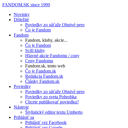
FANDOM.SK
since 1999
Novinky
Dôležité
Poviedky zo súťaže Ohnivé pero
Čo je Fandom
Fandom
Fandom, kluby, akcie...
Čo je Fandom
Scifi kluby
Hlavné akcie Fandomu / cony
Ceny Fandomu
Fandom.sk, tento web
Čo je Fandom.sk
Redakcia Fandom.sk
Články Fandom.sk
Poviedky
Poviedky zo súťaže Ohnivé pero
Poviedky zo sveta Pohrobka
Chcete publikovať poviedku?
Nástroje
Štylistický editor textu Umberto
Prihlásiť sa
Prihlásiť cez Facebook
Prihlásiť cez Google