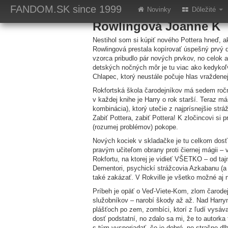
Harry Potter a vä
FANDOM.SK
since 1999
Novinky
Dôležité
Rowlingová Joanne K
Nestihol som si kúpiť nového Pottera hneď, ako
Rowlingová prestala kopírovať úspešný prvý d
vzorca pribudlo pár nových prvkov, no celok 
detských nočných môr je tu viac ako kedykoľ
Chlapec, ktorý neustále počuje hlas vraždene
Rokfortská škola čarodejníkov má sedem roční
v každej knihe je Harry o rok starší. Teraz má
kombinácia), ktorý utečie z najprísnejšie st
Zabiť Pottera, zabiť Pottera! K zločincovi si 
(rozumej problémov) pokope.
Nových kociek v skladačke je tu celkom dosť.
pravým učiteľom obrany proti čiernej mágii 
Rokfortu, na ktorej je vidieť VŠETKO – od ta
Dementori, psychickí strážcovia Azkabanu (a 
také zakázať. V Rokville je všetko možné aj
Príbeh je opäť o Veď-Viete-Kom, zlom čarodejn
služobníkov – narobí škody až až. Nad Harrym
plášťoch po zem, zombíci, ktorí z ľudí vysáv
dosť podstatní, no zdalo sa mi, že to autorka
s tým vysporiadať, čo je dobré, no strašne dl