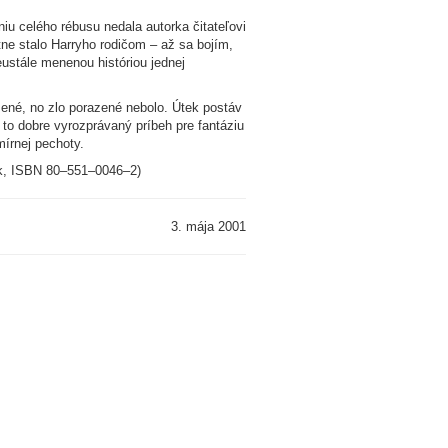
niu celého rébusu nedala autorka čitateľovi
stne stalo Harryho rodičom – až sa bojím,
ustále menenou históriou jednej
žené, no zlo porazené nebolo. Útek postáv
 to dobre vyrozprávaný príbeh pre fantáziu
írnej pechoty.
 Sk, ISBN 80–551–0046–2)
3. mája 2001