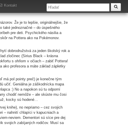
Kontakt
zorov. Že je to lepšie, originálnejšie, že
 to také jednoznačné – do úspešného
ríbeh pre deti. Psychického násilia a
ť skôr na Pottera ako na Pokémonov.
chytí dobrodružstvá za jeden školský rok a
klad zločinec (Sirius Black – krásna
kfortu s ohňom v očiach – zabiť Pottera!
rida ako profesora a máte základ zápletky
ľ má pol pointy preč) je konečne tým
udú učiť. Geniálna je záškodnícka mapa
hlapca :) No a napokon sú tu odporní
arry chodiť nemôže – ale skúste mu čosi
 Nuž, kocky sú hodené…
rvej knihe), no nepriamo – cez svojich
i – nahnití chlapíci v kapucniach a
eviem-neviem. Dementori sú síce pre dej
rik svojich zabíjaných rodičov. Musí sa