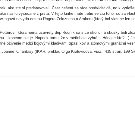
nak, ako ste si predstavovali. Časť riešení sa síce predvídať dá, no k vyrieše
ako nasilu vycucané z prsta. V tejto knihe máte tretiu verziu toho, čo sa vla
wlingová nevydá cestou Rogera Zelazneho a Amberu (ktorý bol vlastne len ne
otterovi, ktorá nemá uzavretý dej. Ročník sa síce skončil a skúšky boli zlo
nihu – koncom nie je. Napriek tomu, že v metlobale vyhrá… Hádajte kto? :-) Je
emné oživenie medzi bojovými kladivami trpaslíkov a atómovými granátmi vesm
 Joanne K, fantasy (IKAR, preklad Oľga Kralovičová, viaz., 435 strán, 199