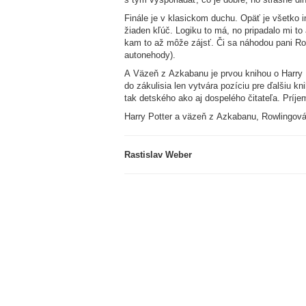
Finále je v klasickom duchu. Opäť je všetko i
žiaden kľúč. Logiku to má, no pripadalo mi to 
kam to až môže zájsť. Či sa náhodou pani Ro
autonehody).
A Väzeň z Azkabanu je prvou knihou o Harry P
do zákulisia len vytvára pozíciu pre ďalšiu k
tak detského ako aj dospelého čitateľa. Príj
Harry Potter a väzeň z Azkabanu, Rowlingová
Rastislav Weber