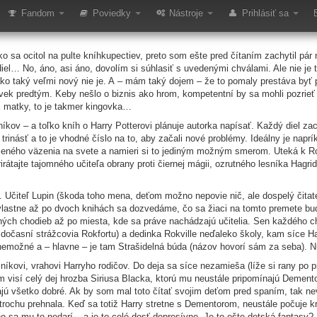
zeň z Azkabanu
Fandom
Poviedky
Nástroje
Prihlásiť sa
 sa ocitol na pulte kníhkupectiev, preto som ešte pred čítaním zachytil pár ná
iel… No, áno, asi áno, dovolím si súhlasiť s uvedenými chválami. Ale nie je
ako taký veľmi nový nie je. A – mám taký dojem – že to pomaly prestáva byť p
vek predtým. Keby nešlo o biznis ako hrom, kompetentní by sa mohli pozrie
j matky, to je takmer kingovka…
kov – a toľko kníh o Harry Potterovi plánuje autorka napísať. Každý diel za
 trinásť a to je vhodné číslo na to, aby začali nové problémy. Ideálny je naprí
ráženého väzenia na svete a namieri si to jediným možným smerom. Uteká k Ro
prirátajte tajomného učiteľa obrany proti čiernej mágii, ozrutného lesníka Hag
 Učiteľ Lupin (škoda toho mena, deťom možno nepovie nič, ale dospelý čitate
– vlastne až po dvoch knihách sa dozvedáme, čo sa žiaci na tomto premete b
jných chodieb až po miesta, kde sa práve nachádzajú učitelia. Sen každého c
dočasní strážcovia Rokfortu) a dedinka Rokville neďaleko školy, kam síce H
 nemožné a – hlavne – je tam Strašidelná búda (názov hovorí sám za seba).
íkovi, vrahovi Harryho rodičov. Do deja sa síce nezamieša (líže si rany po p
 visí celý dej hrozba Siriusa Blacka, ktorú mu neustále pripomínajú Dementor
ajú všetko dobré. Ak by som mal toto čítať svojim deťom pred spaním, tak n
 trochu prehnala. Keď sa totiž Harry stretne s Dementorom, neustále počuje k
ho sa mu to nedarí – a je to celé dosť depresívne. Je to ešte detská fantasy?