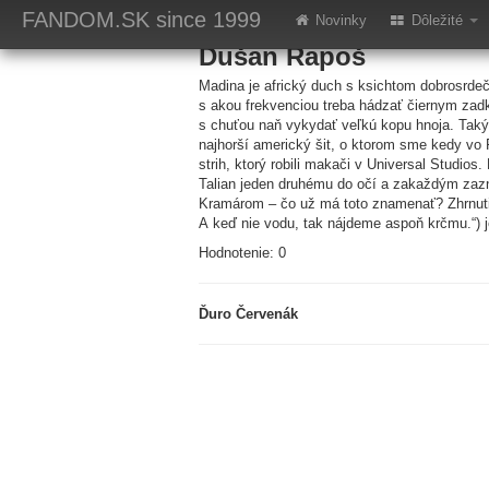
Fontána pre Zuzanu
FANDOM.SK
since 1999
Novinky
Dôležité
Dušan Rapoš
Madina je africký duch s ksichtom dobrosrde
s akou frekvenciou treba hádzať čiernym za
s chuťou naň vykydať veľkú kopu hnoja. Takýt
najhorší americký šit, o ktorom sme kedy vo Fa
strih, ktorý robili makači v Universal Studio
Talian jeden druhému do očí a zakaždým zazn
Kramárom – čo už má toto znamenať? Zhrnutie:
A keď nie vodu, tak nájdeme aspoň krčmu.“) je
Hodnotenie: 0
Ďuro Červenák