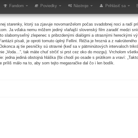
 III
Fandom
Poviedky
Nástroje
Prihlásiť sa
čnej starenky, ktorý sa zjavuje novomanželom počas svadobnej noci a radí 
dkom. Ja vďaka nemu môžem jediný vlaňajší slovenský film zaradiť medzi s
o slabomyseľný zlepenec s pribrzdenými dialógmi a otrasnými hereckými výko
ntázii písali, je oproti tomuto úplný Fellini. Réžia je hrozná a z nakrútenéh
s. Dokonca aj tie pesničky sú otravné (keď sa v pätminútových intervaloch trik
ie „Voda…“, tak máte chuť strčiť si prst cez oko do mozgu). Vrcholom všet
 jedna jediná obstojná hláška (Ibi chodí po osade s prútikom a vraví: „Tak
 príliš málo na to, aby som tejto megasračke dal čo i len bodík.