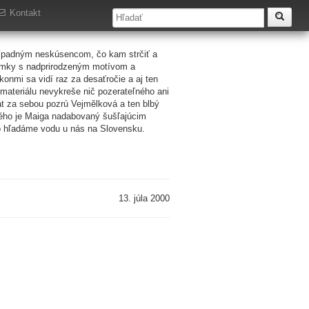
Kontakt
prípadným neskúsencom, čo kam strčiť a
nímky s nadprirodzeným motívom a
nmi sa vidí raz za desaťročie a aj ten
o materiálu nevykreše nič pozerateľného ani
rát za sebou pozrú Vejmělková a ten blbý
kého je Maiga nadabovaný šušľajúcim
to hľadáme vodu u nás na Slovensku.
13. júla 2000