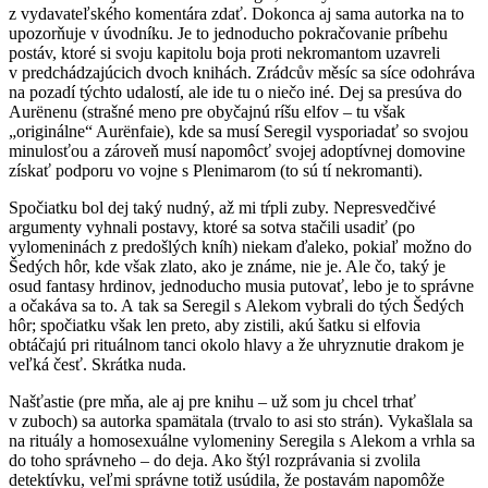
z vydavateľského komentára zdať. Dokonca aj sama autorka na to
upozorňuje v úvodníku. Je to jednoducho pokračovanie príbehu
postáv, ktoré si svoju kapitolu boja proti nekromantom uzavreli
v predchádzajúcich dvoch knihách. Zrádcův měsíc sa síce odohráva
na pozadí týchto udalostí, ale ide tu o niečo iné. Dej sa presúva do
Aurënenu (strašné meno pre obyčajnú ríšu elfov – tu však
„originálne“ Aurënfaie), kde sa musí Seregil vysporiadať so svojou
minulosťou a zároveň musí napomôcť svojej adoptívnej domovine
získať podporu vo vojne s Plenimarom (to sú tí nekromanti).
Spočiatku bol dej taký nudný, až mi tŕpli zuby. Nepresvedčivé
argumenty vyhnali postavy, ktoré sa sotva stačili usadiť (po
vylomeninách z predošlých kníh) niekam ďaleko, pokiaľ možno do
Šedých hôr, kde však zlato, ako je známe, nie je. Ale čo, taký je
osud fantasy hrdinov, jednoducho musia putovať, lebo je to správne
a očakáva sa to. A tak sa Seregil s Alekom vybrali do tých Šedých
hôr; spočiatku však len preto, aby zistili, akú šatku si elfovia
obtáčajú pri rituálnom tanci okolo hlavy a že uhryznutie drakom je
veľká česť. Skrátka nuda.
Našťastie (pre mňa, ale aj pre knihu – už som ju chcel trhať
v zuboch) sa autorka spamätala (trvalo to asi sto strán). Vykašlala sa
na rituály a homosexuálne vylomeniny Seregila s Alekom a vrhla sa
do toho správneho – do deja. Ako štýl rozprávania si zvolila
detektívku, veľmi správne totiž usúdila, že postavám napomôže