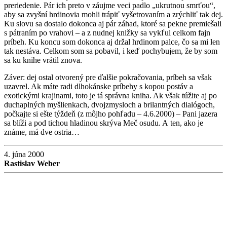
preriedenie. Pár ich preto v záujme veci padlo „ukrutnou smrťou“,
aby sa zvyšní hrdinovia mohli trápiť vyšetrovaním a zrýchliť tak dej.
Ku slovu sa dostalo dokonca aj pár záhad, ktoré sa pekne premiešali
s pátraním po vrahovi – a z nudnej knižky sa vykľul celkom fajn
príbeh. Ku koncu som dokonca aj držal hrdinom palce, čo sa mi len
tak nestáva. Celkom som sa pobavil, i keď pochybujem, že by som
sa ku knihe vrátil znova.
Záver: dej ostal otvorený pre ďalšie pokračovania, príbeh sa však
uzavrel. Ak máte radi dlhokánske príbehy s kopou postáv a
exotickými krajinami, toto je tá správna kniha. Ak však túžite aj po
duchaplných myšlienkach, dvojzmysloch a brilantných dialógoch,
počkajte si ešte týždeň (z môjho pohľadu – 4.6.2000) – Pani jazera
sa blíži a pod tichou hladinou skrýva Meč osudu. A ten, ako je
známe, má dve ostria…
4. júna 2000
Rastislav Weber