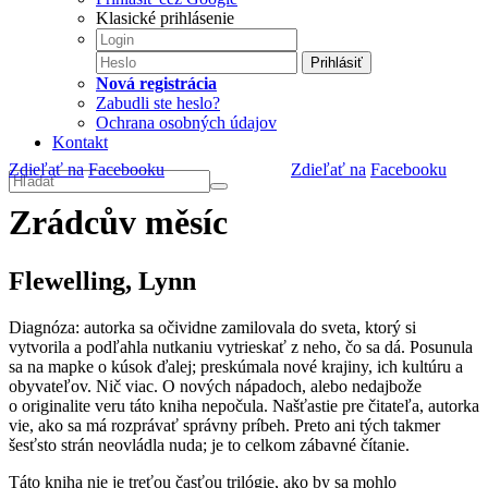
Klasické prihlásenie
Prihlásiť
Nová registrácia
Zabudli ste heslo?
Ochrana osobných údajov
Kontakt
Zdieľať na
Facebooku
Zdieľať na
Facebooku
Zrádcův měsíc
Flewelling, Lynn
Diagnóza: autorka sa očividne zamilovala do sveta, ktorý si
vytvorila a podľahla nutkaniu vytrieskať z neho, čo sa dá. Posunula
sa na mapke o kúsok ďalej; preskúmala nové krajiny, ich kultúru a
obyvateľov. Nič viac. O nových nápadoch, alebo nedajbože
o originalite veru táto kniha nepočula. Našťastie pre čitateľa, autorka
vie, ako sa má rozprávať správny príbeh. Preto ani tých takmer
šesťsto strán neovládla nuda; je to celkom zábavné čítanie.
Táto kniha nie je treťou časťou trilógie, ako by sa mohlo