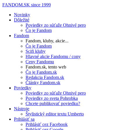
FANDOM.SK
since 1999
Novinky
Dôležité
Poviedky zo súťaže Ohnivé pero
Čo je Fandom
Fandom
Fandom, kluby, akcie...
Čo je Fandom
Scifi kluby
Hlavné akcie Fandomu / cony
Ceny Fandomu
Fandom.sk, tento web
Čo je Fandom.sk
Redakcia Fandom.sk
Články Fandom.sk
Poviedky
Poviedky zo súťaže Ohnivé pero
Poviedky zo sveta Pohrobka
Chcete publikovať poviedku?
Nástroje
Štylistický editor textu Umberto
Prihlásiť sa
Prihlásiť cez Facebook
Prihlásiť cez Google