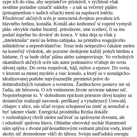
sype ich do vína, aby nepriateľov priotrávil. v rýchlosti však
nestihne poriadne označiť nádoby – a tak sa večerný pijáles
(prinajmenšom v našich očiach) mení na napínavú lotériu.
Pôsobivosť akčných scén je umocnená dvojitou povahou ich
hlavného hrdinu, koniáša. Koniáš ako knihomoľ si vopred vymyslí
plán. obvykle riadne bizarný. prirodzene, sme zcedaví, či sa mu
podarí úspešne ho doviesť do konca. V toku deja sa však z
„intelektuála“ mení na šelmu-zabijaka, na primitíva reagujúceho
inštinktívne a nepredvídateľne. Teraz teda netrpezlivo čakáme nielen
na konečný výsledok, ale pozorne sledujeme každý pohyb htrdinu a
hádame, či sa bude držať plánu alebo zaimprovizuje. Vo vrcholných
okamihoch akčných scén nás autor podmanivo vťahuje do sveta
dávnej epiky. Do sveta rozprávok, bájí, mýtov a eposov. Do sveta,
v ktorom sa menej myslelo a viac konalo, a ktorý sa v nostalgicko-
idealizovanej podobe najvýraznejšie premietol práve do
dobtrodružných románov a westernu. Žambochove postavy nie sú
ľudia, ale héroovia. O ich vnútornom živote nevieme takmer nič.
Nepotrebujeme to. V slobodnom epickom priestore divej krajiny sa
dostatočne realizujú navonok. prefíkaný a vynaliezavý Umwald,
chlapec z ulice, nás očarí svojou schopnosťou zistiť aj nemožné a
byť takmer všade. Energická prostitútka Rezka dokáže
v rozhodujúcej chvíli nielen načúvať za správnymi dverami, ale
i odseknúť správnu hlavu. Obludne obrovský sochár Hammond
nám splýva s dvomi päťdesiatlitrovými vedrami plnými vody, ktoré
akoby nič dennodenne vláči do tábora. Svioju nadľudskú energiu