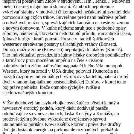
inšpiroval postavením Židov v stredoveku. Hm…lenže… Milovníci
bielej i čiernej mágie budú sklamaní. Žamboch nepotrebuje
vykrývať slabiny v motivácii či kompozíci nečakanými zvratmi deja
pomocou alogických trikov. Suverénne pred nami načrtáva príbeh
o odvážnych mužoch, sprevádzajúcich karavánu na ceste za zemou
a novým domovom. V knihe nájdeme struhjúce a podrobné opisy
súbojov, nádhernú, človekom nedotknutú prírodu, romantickú lásku,
špinavé intrigy i krutú pomstu. Presne v tradícii špičkových
westernov stretávame postavy ušľachtilých vrahov (Bonsetti,
Duno), mužov zeme (Kowalski) nepokojných tulákov (Koniáš).
Títo individualisti presadzujú záujmy hŕstky drobných podnikateľov
a farmárocv proti mocnému impériu na čele s cisárom
nahrádzajúcim zlého naftového magnáta či iného šéfa monopolu.
Western, ktorý sa zrodil v USA druhej polovici 19.storočia na
pozadí rozporov individuálnych výrobcov s kartelmi, naberá druhý
dych v ranom kapitalizme postsocialistickej Európy, v ktorej tento
boj práve prebieha. Ibaže omnoho rýclejšie, tvdšie a
s jednoznačnejším koncom.
V Žambochovej fantasykovbojke osviežujúco pôsobí jemný a
nevtieravý erotický podtón, ktorý dielu dodávajú pasáže
odohrávajúce sa v nevestincoch, láska Kristýny a Koniáša, no
predovšetkým pôvabne vykreslené dvojženstvo sprvoti
uhundraného puritána Kowalského, ktorému práve dve družky
dodajú dostatok energie na prekonanie rozmanitých prekážok.