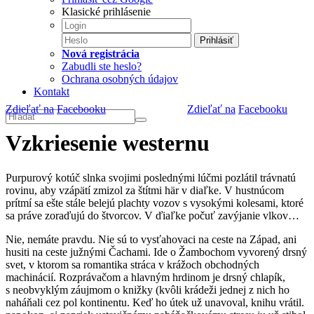
Klasické prihlásenie
Prihlásiť
Nová registrácia
Zabudli ste heslo?
Ochrana osobných údajov
Kontakt
Zdieľať na
Facebooku
Zdieľať na
Facebooku
Vzkriesenie westernu
Purpurový kotúč slnka svojimi poslednými lúčmi pozlátil trávnatú
rovinu, aby vzápätí zmizol za štítmi här v diaľke. V hustnúcom
prítmí sa ešte stále belejú plachty vozov s vysokými kolesami, ktoré
sa práve zoraďujú do štvorcov. V ďiaľke počuť zavýjanie vlkov…
Nie, nemáte pravdu. Nie sú to vysťahovaci na ceste na Západ, ani
husiti na ceste južnými Čachami. Ide o Žambochom vyvorený drsný
svet, v ktorom sa romantika stráca v krážoch obchodných
machinácií. Rozprávačom a hlavným hrdinom je drsný chlapík,
s neobvyklým záujmom o knižky (kvôli krádeži jednej z nich ho
naháňali cez pol kontinentu. Keď ho útek už unavoval, knihu vrátil.