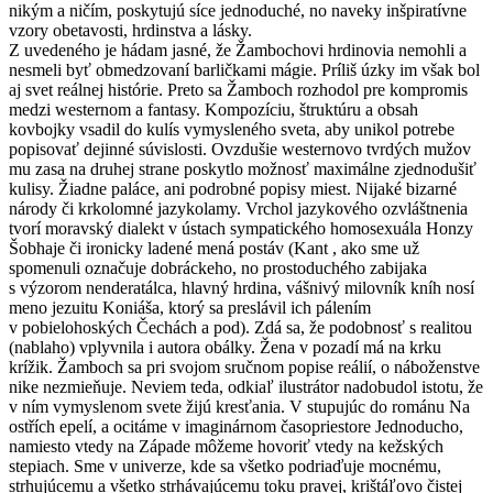
nikým a ničím, poskytujú síce jednoduché, no naveky inšpiratívne
vzory obetavosti, hrdinstva a lásky.
Z uvedeného je hádam jasné, že Žambochovi hrdinovia nemohli a
nesmeli byť obmedzovaní barličkami mágie. Príliš úzky im však bol
aj svet reálnej histórie. Preto sa Žamboch rozhodol pre kompromis
medzi westernom a fantasy. Kompozíciu, štruktúru a obsah
kovbojky vsadil do kulís vymysleného sveta, aby unikol potrebe
popisovať dejinné súvislosti. Ovzdušie westernovo tvrdých mužov
mu zasa na druhej strane poskytlo možnosť maximálne zjednodušiť
kulisy. Žiadne paláce, ani podrobné popisy miest. Nijaké bizarné
národy či krkolomné jazykolamy. Vrchol jazykového ozvláštnenia
tvorí moravský dialekt v ústach sympatického homosexuála Honzy
Šobhaje či ironicky ladené mená postáv (Kant , ako sme už
spomenuli označuje dobráckeho, no prostoduchého zabijaka
s výzorom nenderatálca, hlavný hrdina, vášnivý milovník kníh nosí
meno jezuitu Koniáša, ktorý sa preslávil ich pálením
v pobielohoských Čechách a pod). Zdá sa, že podobnosť s realitou
(nablaho) vplyvnila i autora obálky. Žena v pozadí má na krku
krížik. Žamboch sa pri svojom sručnom popise reálií, o náboženstve
nike nezmieňuje. Neviem teda, odkiaľ ilustrátor nadobudol istotu, že
v ním vymyslenom svete žijú kresťania. V stupujúc do románu Na
ostřích epelí, a ocitáme v imaginárnom časopriestore Jednoducho,
namiesto vtedy na Západe môžeme hovoriť vtedy na kežských
stepiach. Sme v univerze, kde sa všetko podriaďuje mocnému,
strhujúcemu a všetko strhávajúcemu toku pravej, krištáľovo čistej