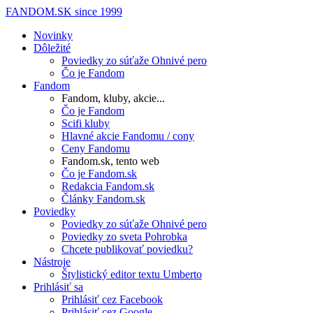
FANDOM.SK
since 1999
Novinky
Dôležité
Poviedky zo súťaže Ohnivé pero
Čo je Fandom
Fandom
Fandom, kluby, akcie...
Čo je Fandom
Scifi kluby
Hlavné akcie Fandomu / cony
Ceny Fandomu
Fandom.sk, tento web
Čo je Fandom.sk
Redakcia Fandom.sk
Články Fandom.sk
Poviedky
Poviedky zo súťaže Ohnivé pero
Poviedky zo sveta Pohrobka
Chcete publikovať poviedku?
Nástroje
Štylistický editor textu Umberto
Prihlásiť sa
Prihlásiť cez Facebook
Prihlásiť cez Google