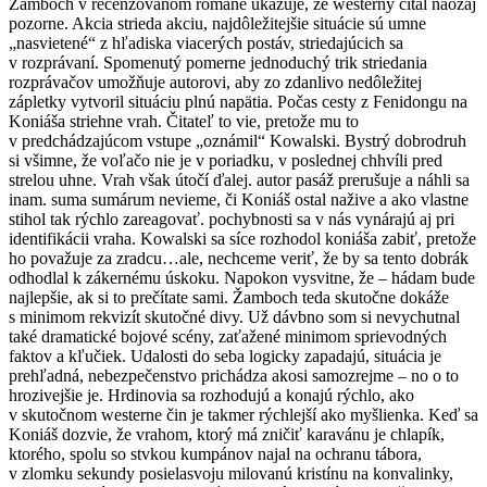
Žamboch v recenzovanom románe ukazuje, že westerny čítal naozaj
pozorne. Akcia strieda akciu, najdôležitejšie situácie sú umne
„nasvietené“ z hľadiska viacerých postáv, striedajúcich sa
v rozprávaní. Spomenutý pomerne jednoduchý trik striedania
rozprávačov umožňuje autorovi, aby zo zdanlivo nedôležitej
zápletky vytvoril situáciu plnú napätia. Počas cesty z Fenidongu na
Koniáša striehne vrah. Čitateľ to vie, pretože mu to
v predchádzajúcom vstupe „oznámil“ Kowalski. Bystrý dobrodruh
si všimne, že voľačo nie je v poriadku, v poslednej chhvíli pred
strelou uhne. Vrah však útočí ďalej. autor pasáž prerušuje a náhli sa
inam. suma sumárum nevieme, či Koniáš ostal nažive a ako vlastne
stihol tak rýchlo zareagovať. pochybnosti sa v nás vynárajú aj pri
identifikácii vraha. Kowalski sa síce rozhodol koniáša zabiť, pretože
ho považuje za zradcu…ale, nechceme veriť, že by sa tento dobrák
odhodlal k zákernému úskoku. Napokon vysvitne, že – hádam bude
najlepšie, ak si to prečítate sami. Žamboch teda skutočne dokáže
s minimom rekvizít skutočné divy. Už dávbno som si nevychutnal
také dramatické bojové scény, zaťažené minimom sprievodných
faktov a kľučiek. Udalosti do seba logicky zapadajú, situácia je
prehľadná, nebezpečenstvo prichádza akosi samozrejme – no o to
hrozivejšie je. Hrdinovia sa rozhodujú a konajú rýchlo, ako
v skutočnom westerne čin je takmer rýchlejší ako myšlienka. Keď sa
Koniáš dozvie, že vrahom, ktorý má zničiť karavánu je chlapík,
ktorého, spolu so stvkou kumpánov najal na ochranu tábora,
v zlomku sekundy posielasvoju milovanú kristínu na konvalinky,