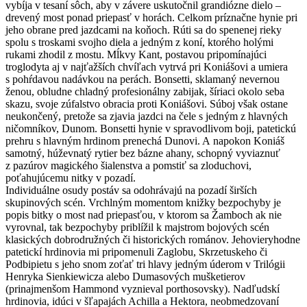
vybíja v tesaní sôch, aby v závere uskutočnil grandiózne dielo –
drevený most ponad priepasť v horách. Celkom príznačne hynie pri
jeho obrane pred jazdcami na koňoch. Rúti sa do spenenej rieky
spolu s troskami svojho diela a jedným z koní, ktorého holými
rukami zhodil z mostu. Mĺkvy Kant, postavou pripomínajúci
troglodyta aj v najťažších chvíľach vytrvá pri Koniášovi a umiera
s pohŕdavou nadávkou na perách. Bonsetti, sklamaný nevernou
ženou, obludne chladný profesionálny zabijak, šíriaci okolo seba
skazu, svoje zúfalstvo obracia proti Koniášovi. Súboj však ostane
neukončený, pretože sa zjavia jazdci na čele s jedným z hlavných
ničomníkov, Dunom. Bonsetti hynie v spravodlivom boji, patetickú
prehru s hlavným hrdinom prenechá Dunovi. A napokon Koniáš
samotný, húževnatý rytier bez bázne ahany, schopný vyviaznuť
z pazúrov magického šialenstva a pomstiť sa zloduchovi,
poťahujúcemu nitky v pozadí.
Individuálne osudy postáv sa odohrávajú na pozadí širších
skupinových scén. Vrchlným momentom knižky bezpochyby je
popis bitky o most nad priepasťou, v ktorom sa Žamboch ak nie
vyrovnal, tak bezpochyby priblížil k majstrom bojových scén
klasických dobrodružných či historických románov. Jehovieryhodne
patetickí hrdinovia mi pripomenuli Zaglobu, Skrzetuskeho či
Podbipietu s jeho snom zoťať tri hlavy jedným úderom v Trilógii
Henryka Sienkiewicza alebo Dumasových mušketierov
(prinajmenšom Hammond vyznieval porthosovsky). Nadľudskí
hrdinovia, idúci v šľapajách Achilla a Hektora, neobmedzovaní