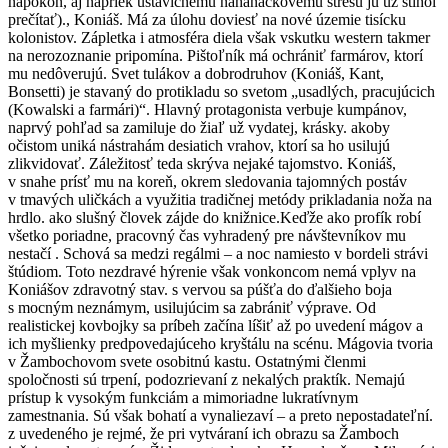
napokon, aj napriek ustavičnému naháňačkovému stresu ju už stihol
prečítať)., Koniáš. Má za úlohu doviesť na nové územie tisícku
kolonistov. Zápletka i atmosféra diela však vskutku western takmer
na nerozoznanie pripomína. Pištoľník má ochrániť farmárov, ktorí
mu nedôverujú. Svet tulákov a dobrodruhov (Koniáš, Kant,
Bonsetti) je stavaný do protikladu so svetom „usadlých, pracujúcich
(Kowalski a farmári)“. Hlavný protagonista verbuje kumpánov,
naprvý pohľad sa zamiluje do žiaľ už vydatej, krásky. akoby
očistom uniká nástrahám desiatich vrahov, ktorí sa ho usilujú
zlikvidovať. Záležitosť teda skrýva nejaké tajomstvo. Koniáš,
v snahe prísť mu na koreň, okrem sledovania tajomných postáv
v tmavých uličkách a využitia tradičnej metódy prikladania noža na
hrdlo. ako slušný človek zájde do knižnice.Keďže ako profík robí
všetko poriadne, pracovný čas vyhradený pre návštevníkov mu
nestačí . Schová sa medzi regálmi – a noc namiesto v bordeli strávi
štúdiom. Toto nezdravé hýrenie však vonkoncom nemá vplyv na
Koniášov zdravotný stav. s vervou sa púšťa do ďalšieho boja
s mocným neznámym, usilujúcim sa zabrániť výprave. Od
realistickej kovbojky sa príbeh začína líšiť až po uvedení mágov a
ich myšlienky predpovedajúceho kryštálu na scénu. Mágovia tvoria
v Žambochovom svete osobitnú kastu. Ostatnými členmi
spoločnosti sú trpení, podozrievaní z nekalých praktík. Nemajú
prístup k vysokým funkciám a mimoriadne lukratívnym
zamestnania. Sú však bohatí a vynaliezaví – a preto nepostadateľní.
z uvedeného je rejmé, že pri vytváraní ich obrazu sa Žamboch