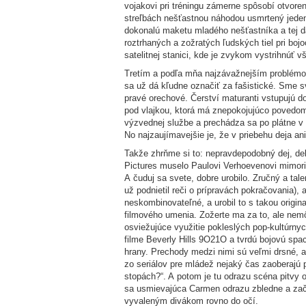
vojakovi pri tréningu zámerne spôsobí otvor
streľbách nešťastnou náhodou usmrtený jeden z
dokonalú maketu mladého nešťastníka a tej d
roztrhaných a zožratých ľudských tiel pri b
satelitnej stanici, kde je zvykom vystrihnúť 
Tretím a podľa mňa najzávažnejším problémom 
sa už dá kľudne označiť za fašistické. Sme s
pravé orechové. Čerství maturanti vstupujú d
pod vlajkou, ktorá má znepokojujúco povedomý 
výzvednej službe a prechádza sa po plátne v
No najzaujímavejšie je, že v priebehu deja an
Takže zhrňme si to: nepravdepodobný dej, debi
Pictures muselo Paulovi Verhoevenovi mimori
A čuduj sa svete, dobre urobilo. Zručný a tal
už podnietil reči o prípravách pokračovania),
neskombinovateľné, a urobil to s takou orig
filmového umenia. Zožerte ma za to, ale nem
osviežujúce využitie pokleslých pop-kultúrn
filme Beverly Hills 9O21O a tvrdú bojovú sp
hrany. Prechody medzi nimi sú veľmi drsné, al
zo seriálov pre mládež nejaký čas zaoberajú
stopách?“. A potom je tu odrazu scéna pitvy o
sa usmievajúca Carmen odrazu zbledne a začn
vyvaleným divákom rovno do očí.