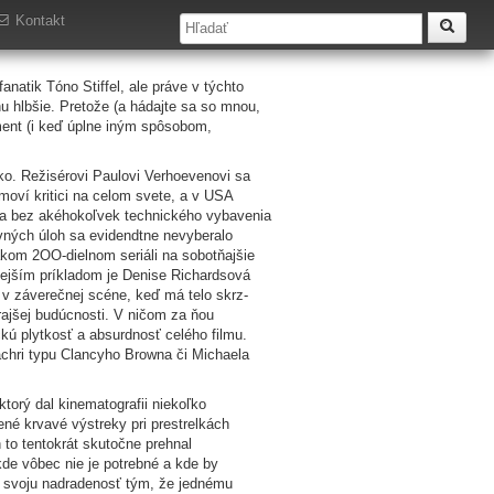
Kontakt
natik Tóno Stiffel, ale práve v týchto
hu hlbšie. Pretože (a hádajte sa so mnou,
ment (i keď úplne iným spôsobom,
ko. Režisérovi Paulovi Verhoevenovi sa
lmoví kritici na celom svete, a v USA
ota bez akéhokoľvek technického vybavenia
vných úloh sa evidendtne nevyberalo
ejakom 2OO-dielnom seriáli na sobotňajšie
nejším príkladom je Denise Richardsová
 v záverečnej scéne, keď má telo skrz-
rajšej budúcnosti. V ničom za ňou
ú plytkosť a absurdnosť celého filmu.
achri typu Clancyho Browna či Michaela
torý dal kinematografii niekoľko
é krvavé výstreky pri prestrelkách
 to tentokrát skutočne prehnal
kde vôbec nie je potrebné a kde by
e svoju nadradenosť tým, že jednému