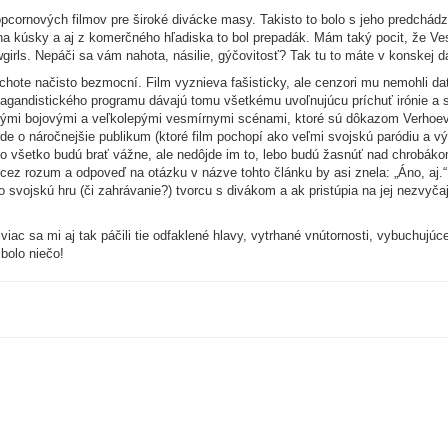
popcornových filmov pre široké divácke masy. Takisto to bolo s jeho predchád
ali na kúsky a aj z komerčného hľadiska to bol prepadák. Mám taký pocit, že 
girls. Nepáči sa vám nahota, násilie, gýčovitosť? Tak tu to máte v konskej d
pechote načisto bezmocní. Film vyznieva fašisticky, ale cenzori mu nemohli da
agandistického programu dávajú tomu všetkému uvoľnujúcu príchuť irónie a seba
ovými bojovými a veľkolepými vesmírnymi scénami, ktoré sú dôkazom Verhoeve
 ide o náročnejšie publikum (ktoré film pochopí ako veľmi svojskú paródiu a 
to všetko budú brať vážne, ale nedôjde im to, lebo budú žasnúť nad chrobák
cez rozum a odpoveď na otázku v názve tohto článku by asi znela: „Áno, aj.
svojskú hru (či zahrávanie?) tvorcu s divákom a ak pristúpia na jej nezvyča
viac sa mi aj tak páčili tie odfaklené hlavy, vytrhané vnútornosti, vybuchujú
bolo niečo!