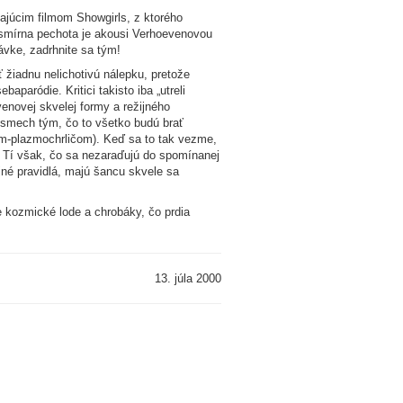
zajúcim filmom Showgirls, z ktorého
Vesmírna pechota je akousi Verhoevenovou
ávke, zadrhnite sa tým!
ť žiadnu nelichotivú nálepku, pretože
paródie. Kritici takisto iba „utreli
novej skvelej formy a režijného
výsmech tým, čo to všetko budú brať
om-plazmochrličom). Keď sa to tak vezme,
“ Tí však, čo sa nezaraďujú do spomínanej
jné pravidlá, majú šancu skvele sa
ce kozmické lode a chrobáky, čo prdia
13. júla 2000