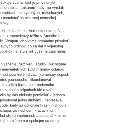
šokuje scéna, keď je pri cvičných
ne zaplatil „trikárom“, aby mu vyrobili
desiatkach rozhryzených, rozsekaných,
u premietať na niektorej nemeckej
bloky.
ický militarizmus, Verhoevenovo poňatie
 je ultrapravicový režim v Amerike to
liť. Vzápätí ich vidíme hromadne prisahať
lavných hrdinov, čo sa dal v vojenskej
 vojakov na istú smrť vyššími záujmami.
ké vyznenie. Nuž veru, štúdio Touchstone
 neuveriteľných 1OO miliónov dolárov.
ne hodnotia nielen diváci (komerčný úspech
Pomerne jednoducho. Skombinoval
a ako určitá forma postmoderného
 – v oboch prípadoch ide o veľmi
padlo by vás niekedy pomiešať v jednom
ispôsoboval jedno druhému, neotesával
úvode, kedy sa dokonale krásni hrdinovia
nechápu, že nechcem kráčať v ich
lúd slizké vnútornosti a doposiaľ krásne
tojí za plátnom a spokojne sa smeje