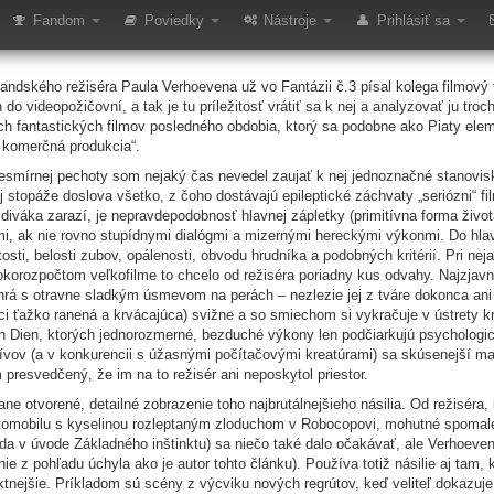
 pechota (film)
Fandom
Poviedky
Nástroje
Prihlásiť sa
ndského režiséra Paula Verhoevena už vo Fantázii č.3 písal kolega filmový fa
o videopožičovní, a tak je tu príležitosť vrátiť sa k nej a analyzovať ju troc
ích fantastických filmov posledného obdobia, ktorý sa podobne ako Piaty ele
 komerčná produkcia“.
Vesmírnej pechoty som nejaký čas nevedel zaujať k nej jednoznačné stanovis
j stopáže doslova všetko, z čoho dostávajú epileptické záchvaty „seriózni“ fi
iváka zarazí, je nepravdepodobnosť hlavnej zápletky (primitívna forma živ
mi, ak nie rovno stupídnymi dialógmi a mizernými hereckými výkonmi. Do hla
tosti, belosti zubov, opálenosti, obvodu hrudníka a podobných kritérií. Pri n
sokorozpočtom veľkofilme to chcelo od režiséra poriadny kus odvahy. Najzjav
ohrá s otravne sladkým úsmevom na perách – nezlezie jej z tváre dokonca ani
i ťažko ranená a krvácajúca) svižne a so smiechom si vykračuje v ústrety k
 Dien, ktorých jednorozmerné, bezduché výkony len podčiarkujú psychologick
tívov (a v konkurencii s úžasnými počítačovými kreatúrami) sa skúsenejší m
presvedčený, že im na to režisér ani neposkytol priestor.
 otvorené, detailné zobrazenie toho najbrutálnejšieho násilia. Od režiséra, k
tomobilu s kyselinou rozleptaným zloduchom v Robocopovi, mohutné spomalen
žda v úvode Základného inštinktu) sa niečo také dalo očakávať, ale Verhoeven
e z pohľadu úchyla ako je autor tohto článku). Používa totiž násilie aj tam, 
tnejšie. Príkladom sú scény z výcviku nových regrútov, keď veliteľ dokazuj