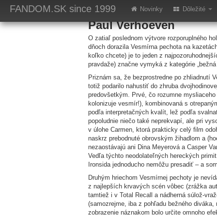
Recenzia: Vesmírna
FANDOM.SK
since 1999
Novinky
Dôležité
Paul Verhoeven
O zatiaľ poslednom výtvore rozporuplného hola
dňoch dorazila Vesmírna pechota na kazetách d
koľko chcete) je to jeden z najpozoruhodnejš
pravdaže) značne vymyká z kategórie „bežná
Priznám sa, že bezprostredne po zhliadnutí 
totiž podarilo nahustiť do zhruba dvojhodinove
predovšetkým. Prvé, čo rozumne mysliaceho d
kolonizuje vesmír!), kombinovaná s otrepaný
podľa interpretačných kvalít, lež podľa svalna
popoludnie niečo také neprekvapí, ale pri vy
v úlohe Carmen, ktorá prakticky celý film od
naskrz prebodnuté obrovským žihadlom a (hoc
nezaostávajú ani Dina Meyerová a Casper Van
Vedľa týchto neodolateľných hereckých primi
Ironsida jednoducho nemôžu presadiť – a som 
Druhým hriechom Vesmírnej pechoty je nevídane
z najlepších krvavých scén vôbec (zrážka au
tamtiež i v Total Recall a nádherná súlož-vra
(samozrejme, iba z pohľadu bežného diváka, ni
zobrazenie náznakom bolo určite omnoho efek