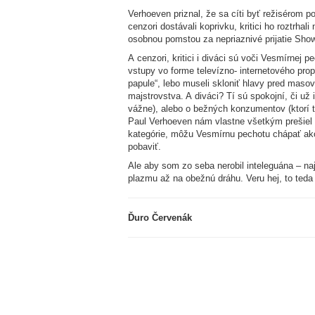
Verhoeven priznal, že sa cíti byť režisérom 
cenzori dostávali koprivku, kritici ho roztrh
osobnou pomstou za nepriaznivé prijatie Show
A cenzori, kritici i diváci sú voči Vesmírnej 
vstupy vo forme televízno- internetového prop
papule“, lebo museli skloniť hlavy pred mas
majstrovstva. A diváci? Tí sú spokojní, či už
vážne), alebo o bežných konzumentov (ktorí 
Paul Verhoeven nám vlastne všetkým prešiel 
kategórie, môžu Vesmírnu pechotu chápať ako 
pobaviť.
Ale aby som zo seba nerobil inteleguána – naj
plazmu až na obežnú dráhu. Veru hej, to teda 
Ďuro Červenák