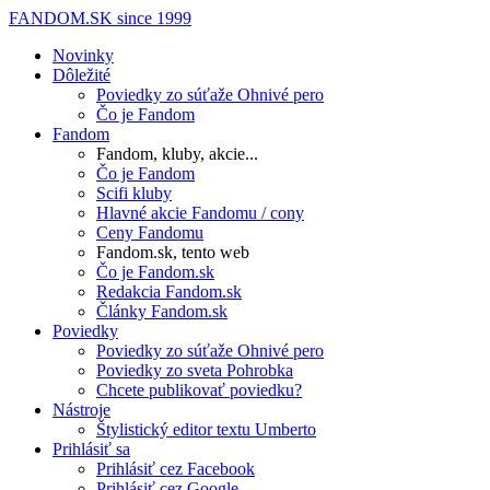
FANDOM.SK
since 1999
Novinky
Dôležité
Poviedky zo súťaže Ohnivé pero
Čo je Fandom
Fandom
Fandom, kluby, akcie...
Čo je Fandom
Scifi kluby
Hlavné akcie Fandomu / cony
Ceny Fandomu
Fandom.sk, tento web
Čo je Fandom.sk
Redakcia Fandom.sk
Články Fandom.sk
Poviedky
Poviedky zo súťaže Ohnivé pero
Poviedky zo sveta Pohrobka
Chcete publikovať poviedku?
Nástroje
Štylistický editor textu Umberto
Prihlásiť sa
Prihlásiť cez Facebook
Prihlásiť cez Google