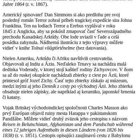
Jahre 1864
(r. v. 1867).
Americký spisovateľ Dan Simmons si ako predlohu pre svoj
posledný román Terror zobral príbeh tragickej expedície sira Johna
Franklina. Ten na lodiach Terror a Erebus vyplával v roku
1845 z Anglicka, aby sa pokúsil zmapovať časť Severozápadného
prechodu Kanadskej Arktídy. Obe lode uviazli v ľade a celá
posádka zahynula. Nádhernú ilustráciu z tejto výpravy môžete
vidieť v knihe
Tolnai világtörténelme
(bez datovania).
Nielen Ameriku, Arktídu či Afriku navštívili cestovatelia.
Objavovali aj Indiu a Áziu. Neďaleko Trnavy sa nachádza malá
dedinka Voderady, v ktorej stojí kaštieľ rodiny Zichyovcov. V ňom
sa až do ruskej okupácie nachádzali zbierky z ciest po Ázii, ktoré
priniesol gróf Jozef Zichy. Časť tejto zbierky získalo aj múzeum,
medzi inými aj jeho
Denník z cesty po východnej Ázii
. Jeho zbierka
obsahuje nielen zápisky, ale napríklad aj keramiku, japonské brnenia
či katany.
Vojak Britskej východoindickej spoločnosti Charles Masson ako
prvý Európan objavil ruiny mesta Harappa v pakistanskom
Pandžábe. Môžete vidieť druhý zväzok jeho cestopisu s názvom
Reisen in Belutschistan, Afghanistan und dem Pandschab während
eines 12 jahrigen Aufenthalts in diesen Ländern (von 1826 bis
1838)
(r. v. 1851). Cestopis opisujúci zaujímavú cestu z Babylonu