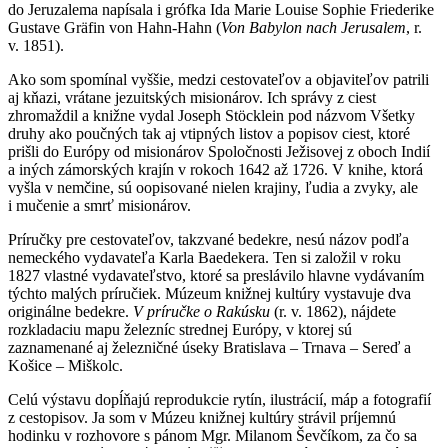
do Jeruzalema napísala i grófka Ida Marie Louise Sophie Friederike
Gustave Gräfin von Hahn-Hahn (
Von Babylon nach Jerusalem
, r.
v. 1851).
Ako som spomínal vyššie, medzi cestovateľov a objaviteľov patrili
aj kňazi, vrátane jezuitských misionárov. Ich správy z ciest
zhromaždil a knižne vydal Joseph Stöcklein pod názvom Všetky
druhy ako poučných tak aj vtipných listov a popisov ciest, ktoré
prišli do Európy od misionárov Spoločnosti Ježisovej z oboch Indií
a iných zámorských krajín v rokoch 1642 až 1726. V knihe, ktorá
vyšla v nemčine, sú oopisované nielen krajiny, ľudia a zvyky, ale
i mučenie a smrť misionárov.
Príručky pre cestovateľov, takzvané bedekre, nesú názov podľa
nemeckého vydavateľa Karla Baedekera. Ten si založil v roku
1827 vlastné vydavateľstvo, ktoré sa preslávilo hlavne vydávaním
týchto malých príručiek. Múzeum knižnej kultúry vystavuje dva
originálne bedekre.
V príručke o Rakúsku
(r. v. 1862), nájdete
rozkladaciu mapu železníc strednej Európy, v ktorej sú
zaznamenané aj železničné úseky Bratislava – Trnava – Sereď a
Košice – Miškolc.
Celú výstavu dopĺňajú reprodukcie rytín, ilustrácií, máp a fotografií
z cestopisov. Ja som v Múzeu knižnej kultúry strávil príjemnú
hodinku v rozhovore s pánom Mgr. Milanom Ševčíkom, za čo sa