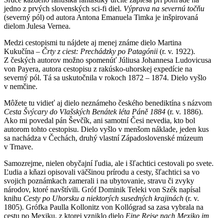
jedno z prvých slovenských sci-fi diel.
Výprava na severnú točňu
(severný pól) od autora Antona Emanuela Timka je inšpirovaná
dielom Julesa Vernea.
Medzi cestopismi tu nájdete aj menej známe dielo Martina
Kukučína –
Črty z ciest: Prechádzky po Patagónii
(r. v. 1922).
Z českých autorov možno spomenúť Júliusa Johannesa Ludovicusa
von Payera, autora cestopisu z rakúsko-uhorskej expedície na
severný pól. Tá sa uskutočnila v rokoch 1872 – 1874. Dielo vyšlo
v nemčine.
Môžete tu vidieť aj dielo neznámeho českého benediktína s názvom
Cesta Švýcary do Vlašských Benátek léta Páně 1884
(r. v. 1886).
Ako mi povedal pán Ševčík, ani samotní Česi nevedia, kto bol
autorom tohto cestopisu. Dielo vyšlo v menšom náklade, jeden kus
sa nachádza v Čechách, druhý vlastní Západoslovenské múzeum
v Trnave.
Samozrejme, nielen obyčajní ľudia, ale i šľachtici cestovali po svete.
Ľudia a kňazi opisovali väčšinou prírodu a cesty, šľachtici sa vo
svojich poznámkach zamerali i na ubytovanie, stravu či zvyky
národov, ktoré navštívili. Gróf Dominik Teleki von Szék napísal
knihu
Cesty po Uhorsku a niektorých susedných krajinách
(r. v.
1805). Grófka Paulla Kollonitz von Kollógrad sa zasa vybrala na
cestu po Mexiku, z ktorej vzniklo dielo
Eine Reise nach Mexiko im