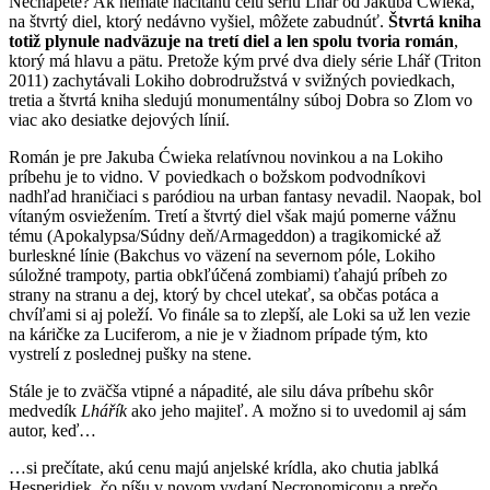
Nechápete? Ak nemáte načítanú celú sériu Lhář od Jakuba Ćwieka,
na štvrtý diel, ktorý nedávno vyšiel, môžete zabudnúť.
Štvrtá kniha
totiž plynule nadväzuje na tretí diel a len spolu tvoria román
,
ktorý má hlavu a pätu. Pretože kým prvé dva diely série Lhář (Triton
2011) zachytávali Lokiho dobrodružstvá v svižných poviedkach,
tretia a štvrtá kniha sledujú monumentálny súboj Dobra so Zlom vo
viac ako desiatke dejových línií.
Román je pre Jakuba Ćwieka relatívnou novinkou a na Lokiho
príbehu je to vidno. V poviedkach o božskom podvodníkovi
nadhľad hraničiaci s paródiou na urban fantasy nevadil. Naopak, bol
vítaným osviežením. Tretí a štvrtý diel však majú pomerne vážnu
tému (Apokalypsa/Súdny deň/Armageddon) a tragikomické až
burleskné línie (Bakchus vo väzení na severnom póle, Lokiho
súložné trampoty, partia obkľúčená zombiami) ťahajú príbeh zo
strany na stranu a dej, ktorý by chcel utekať, sa občas potáca a
chvíľami si aj poleží. Vo finále sa to zlepší, ale Loki sa už len vezie
na káričke za Luciferom, a nie je v žiadnom prípade tým, kto
vystrelí z poslednej pušky na stene.
Stále je to zväčša vtipné a nápadité, ale silu dáva príbehu skôr
medvedík
Lhářík
ako jeho majiteľ. A možno si to uvedomil aj sám
autor, keď…
…si prečítate, akú cenu majú anjelské krídla, ako chutia jablká
Hesperidiek, čo píšu v novom vydaní Necronomiconu a prečo