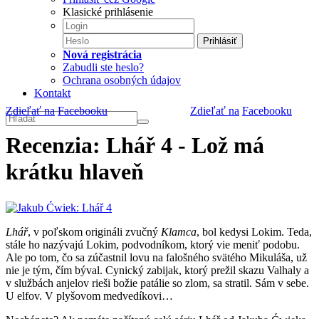
Klasické prihlásenie
Prihlásiť
Nová registrácia
Zabudli ste heslo?
Ochrana osobných údajov
Kontakt
Zdieľať na
Facebooku
Zdieľať na
Facebooku
Recenzia: Lhář 4 - Lož má
krátku hlaveň
Lhář
, v poľskom origináli zvučný
Klamca
, bol kedysi Lokim. Teda,
stále ho nazývajú Lokim, podvodníkom, ktorý vie meniť podobu.
Ale po tom, čo sa zúčastnil lovu na falošného svätého Mikuláša, už
nie je tým, čím býval. Cynický zabijak, ktorý prežil skazu Valhaly a
v službách anjelov rieši božie patálie so zlom, sa stratil. Sám v sebe.
U elfov. V plyšovom medvedíkovi…