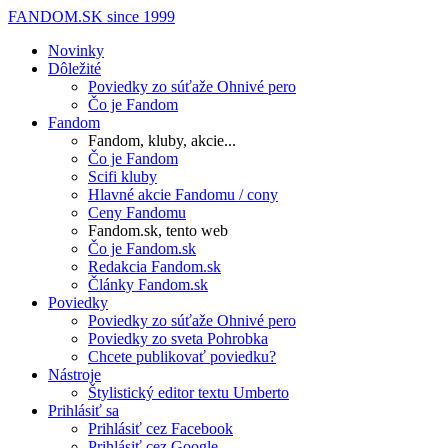
FANDOM.SK
since 1999
Novinky
Dôležité
Poviedky zo súťaže Ohnivé pero
Čo je Fandom
Fandom
Fandom, kluby, akcie...
Čo je Fandom
Scifi kluby
Hlavné akcie Fandomu / cony
Ceny Fandomu
Fandom.sk, tento web
Čo je Fandom.sk
Redakcia Fandom.sk
Články Fandom.sk
Poviedky
Poviedky zo súťaže Ohnivé pero
Poviedky zo sveta Pohrobka
Chcete publikovať poviedku?
Nástroje
Štylistický editor textu Umberto
Prihlásiť sa
Prihlásiť cez Facebook
Prihlásiť cez Google