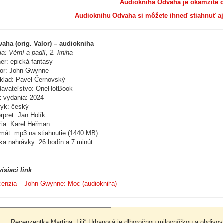
Audiokniha Odvaha je okamžite d
Audioknihu Odvaha si môžete ihneď stiahnuť aj n
aha (orig. Valor) – audiokniha
ia: Věrní a padlí, 2. kniha
er: epická fantasy
or: John Gwynne
klad: Pavel Černovský
avateľstvo: OneHotBook
 vydania: 2024
yk: český
erpret: Jan Holík
ia: Karel Heřman
mát: mp3 na stiahnutie (1440 MB)
ka nahrávky: 26 hodín a 7 minút
isiaci link
enzia – John Gwynne: Moc (audiokniha)
Recenzentka Martina „Lili“ Urbanová je dlhoročnou milovníčkou a obdivo