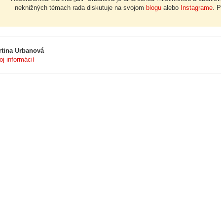
neknižných témach rada diskutuje na svojom
blogu
alebo
Instagrame
. 
rtina Urbanová
oj informácií