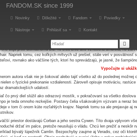
ecenzia – John Gwynne: Odvah
FANDOM.SK
since 1999
Novinky
Dôležité
Fandom
Poviedky
bené kolesá osudu sa pomaly rozhýbali. Súbežne s nimi sa čoraz väčšmi
ody a nájsť si spojencov. No ako to už býva, aj tentoraz tí dobrí ťahajú z
Nástroje
Prihlásiť sa
Kontakt
tský spisovateľ John Gwynne sa po druhý raz vracia do Zeme vyhnancov. Malé
ene boja proti ultimátnemu zlu. To síce znie ako vznešená ambícia, no záro
hair. Napriek tomu, cez koľkých mŕtvych už prešiel, stále verí v posvätnosť 
ateľovi, rovnako ako väčšine tých, ktorí ho sprevádzajú, je jasné, že šampióno
Vypočujte si ukáž
erom autora však nie je šokovať alebo tajiť všetko až do poslednej možnej ch
 nielen o fyzické prekonanie vzdialenosti. Zároveň opisuje motiváciu, rastú
az dramatickejších udalostí.
iaľ čo prvý diel slúžil ako odrazový mostík, v pokračovaní sa všetko doslova 
po je teda omnoho rezkejšie. Postavy čelia všakovakým výzvam a neraz bojujú
deje v tom či onom kúte rozľahlých krajov. Napriek tomu sa ale prejavuje aj
stníkov.
väčší priestor dostávajú Corban a jeho sestra Cywen. Títo dvaja vplyvom vše
noduché držať im palce, pretože neusilujú o vládu. Chcú len prežiť a neskôr 
ríklad bývalý lúpežník Camlin. Bezpochyby zaujme aj Veradis, cez oči ktoréh