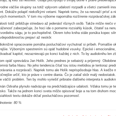
eľajú, aj keď sa nestretli. Obaja pochybujú o svojej úlohe v práve prebiehajúcic
odne väčšie skupiny sa totiž vplyvom udalostí rozpadli a všetci zamierili 
ent. Dokáže polapiť niekoľkými vetami. Napriek tomu, že sa nesnaží prísť a 
vých momentoch. V tom mu výborne napomáha rozšírenie rozprávačskej zák
losti totiž približuje striedavo až jedenásť rôznych osôb. Takže môže niečo v
áženosť zabezpečuje, že hoci ide o pomerne rozsiahly kúsok, čitateľ sa nenu
tvordielnu ságu, je to pochopiteľné. Okrem toho kniha stále ponúka kopec si
vdepodobnosťou prejaví až neskôr.
ioknižné spracovanie pomáha poslucháčovi vychutnať si príbeh. Pomalšie oka
rejšie. Výborným spestrením sú opäť hudobné vsuvky. Epické i emocionálne, 
dvadsať kapitol, nezaznievajú po konci každej z nich. To by audioknihu len zb
om opäť sprevádza Jan Holík. Jeho prednes je sebaistý a príjemný. Obdob
jemná farba hlasu. No jeho tendencia čítať tou istou melódiou je tentoraz pre
právania a rozprávači. Napriek tomu ale Holík neprispôsobuje hlas. A keďže n
očnejšie určiť, kto je práve v centre diania. Čo je zatiaľ skôr malý nedostat
le väčší problém. Ten by mohlo vyriešiť pribratie ďalšieho interpreta k audio
mán
Odvaha
plynulo nadväzuje na predchádzajúce udalosti. Vďaka tomu je tem
isko. Takže na jednom konci sveta môže opisovať boje a na tom druhom mocen
siahlosti textu dokáže držať poslucháčovu pozornosť.
notenie: 80 %