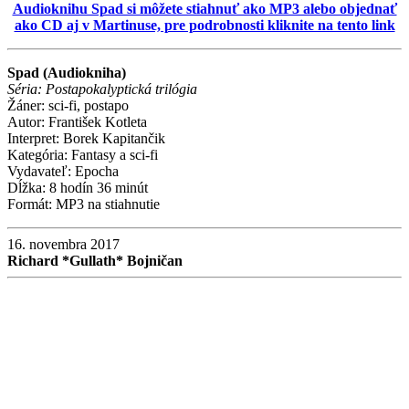
Audioknihu Spad si môžete stiahnuť ako MP3 alebo objednať
ako CD aj v Martinuse, pre podrobnosti kliknite na tento link
Spad (Audiokniha)
Séria: Postapokalyptická trilógia
Žáner: sci-fi, postapo
Autor: František Kotleta
Interpret: Borek Kapitančik
Kategória: Fantasy a sci-fi
Vydavateľ: Epocha
Dĺžka: 8 hodín 36 minút
Formát: MP3 na stiahnutie
16. novembra 2017
Richard *Gullath* Bojničan