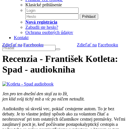
Klasické prihlásenie
Prihlásiť
Nová registrácia
Zabudli ste heslo?
Ochrana osobných údajov
Kontakt
Zdieľať na
Facebooku
Zdieľať na
Facebooku
Recenzia - František Kotleta:
Spad - audiokniha
Jen pro ten dnešní den stojí za to žít,
jen klid svůj tichý mít a víc po ničem netoužit.
Audioknihy sú skvelá vec, pokiaľ cestujeme autom. To je bez
debaty. Je to vlastne jediný spôsob ako za volantom čítať a
neohrozovať pri tom ostatných účastníkov cestnej premávky. Veľmi
zaujímavý pocit je, keď počúvame postapokalyptický cestopis a