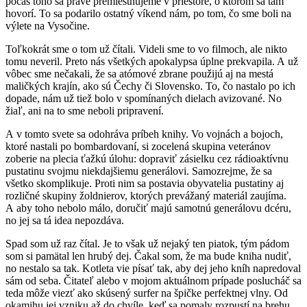
počas toho sa práve premiestňujeme v priestore, o ktorom sa tam
hovorí. To sa podarilo ostatný víkend nám, po tom, čo sme boli na
výlete na Vysočine.
Toľkokrát sme o tom už čítali. Videli sme to vo filmoch, ale nikto
tomu neveril. Preto nás všetkých apokalypsa úplne prekvapila. A už
vôbec sme nečakali, že sa atómové zbrane použijú aj na mestá
maličkých krajín, ako sú Čechy či Slovensko. To, čo nastalo po ich
dopade, nám už tiež bolo v spomínaných dielach avizované. No
žiaľ, ani na to sme neboli pripravení.
A v tomto svete sa odohráva príbeh knihy. Vo vojnách a bojoch,
ktoré nastali po bombardovaní, si zocelená skupina veteránov
zoberie na plecia ťažkú úlohu: dopraviť zásielku cez rádioaktívnu
pustatinu svojmu niekdajšiemu generálovi. Samozrejme, že sa
všetko skomplikuje. Proti nim sa postavia obyvatelia pustatiny aj
rozličné skupiny žoldnierov, ktorých prevážaný materiál zaujíma.
A aby toho nebolo málo, doručiť majú samotnú generálovu dcéru,
no jej sa tá idea nepozdáva.
Spad som už raz čítal. Je to však už nejaký ten piatok, tým pádom
som si pamätal len hrubý dej. Čakal som, že ma bude kniha nudiť,
no nestalo sa tak. Kotleta vie písať tak, aby dej jeho kníh napredoval
sám od seba. Čitateľ alebo v mojom aktuálnom prípade poslucháč sa
teda môže viezť ako skúsený surfer na špičke perfektnej vlny. Od
okamihu jej vzniku až do chvíle, keď sa pomaly rozpustí na brehu.