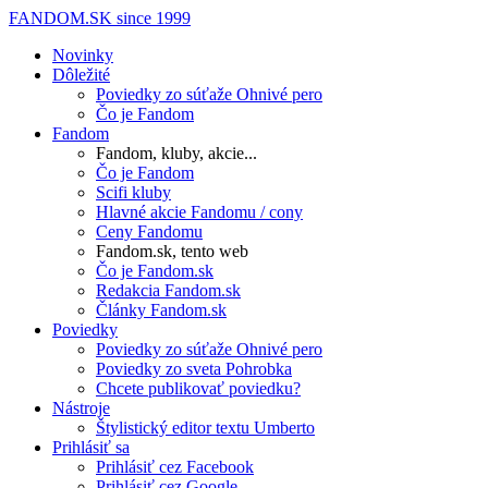
FANDOM.SK
since 1999
Novinky
Dôležité
Poviedky zo súťaže Ohnivé pero
Čo je Fandom
Fandom
Fandom, kluby, akcie...
Čo je Fandom
Scifi kluby
Hlavné akcie Fandomu / cony
Ceny Fandomu
Fandom.sk, tento web
Čo je Fandom.sk
Redakcia Fandom.sk
Články Fandom.sk
Poviedky
Poviedky zo súťaže Ohnivé pero
Poviedky zo sveta Pohrobka
Chcete publikovať poviedku?
Nástroje
Štylistický editor textu Umberto
Prihlásiť sa
Prihlásiť cez Facebook
Prihlásiť cez Google