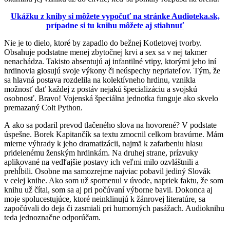
Ukážku z knihy si môžete vypočuť na stránke Audioteka.sk,
prípadne si tu knihu môžete aj stiahnuť
Nie je to dielo, ktoré by zapadlo do bežnej Kotletovej tvorby.
Obsahuje podstatne menej zbytočnej krvi a sex sa v nej takmer
nenachádza. Takisto absentujú aj infantilné vtipy, ktorými jeho iní
hrdinovia glosujú svoje výkony či neúspechy nepriateľov. Tým, že
sa hlavná postava rozdelila na kolektívneho hrdinu, vznikla
možnosť dať každej z postáv nejakú špecializáciu a svojskú
osobnosť. Bravo! Vojenská špeciálna jednotka funguje ako skvelo
premazaný Colt Python.
A ako sa podaril prevod tlačeného slova na hovorené? V podstate
úspešne. Borek Kapitančík sa textu zmocnil celkom bravúrne. Mám
mierne výhrady k jeho dramatizácii, najmä k zafarbeniu hlasu
pridelenému ženským hrdinkám. Na druhej strane, prízvuky
aplikované na vedľajšie postavy ich veľmi milo ozvláštnili a
prehĺbili. Osobne ma samozrejme najviac pobavil jediný Slovák
v celej knihe. Ako som už spomenul v úvode, napriek faktu, že som
knihu už čítal, som sa aj pri počúvaní výborne bavil. Dokonca aj
moje spolucestujúce, ktoré neinklinujú k žánrovej literatúre, sa
započúvali do deja či zasmiali pri humorných pasážach. Audioknihu
teda jednoznačne odporúčam.