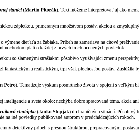
nej stanici
(
Martin Pitorák
). Text môžeme interpretovať aj ako meme
mickou zápletkou, primeraným množstvom postáv, akciou a zmysluplným 
) o výmene dieťaťa za žabiaka. Príbeh sa zameriava na citové prežívanie
 mimochodom platí o každej z prvých troch ocenených poviedok.
letkou so slamenými strašiakmi pôsobivo využívajúci zmenu perspektív
i fantastickým a realistickým, trpí však plochosťou postáv. Zaslúžila by 
n Petro
). Tematizuje výskum posmrtného života v spojení s veľkým bi
lej inteligencie a sveta okolo; nechýba dobre spracovaná téma, akcia an
rníková chalúpka
(
Janko Stopjak
) do hraničných situácií. Pôsobivý 
jenie na iné poviedky publikované autorom v predchádzajúcich rokoch.
 temný detektívny príbeh s presnou štruktúrou, prepracovanými postava