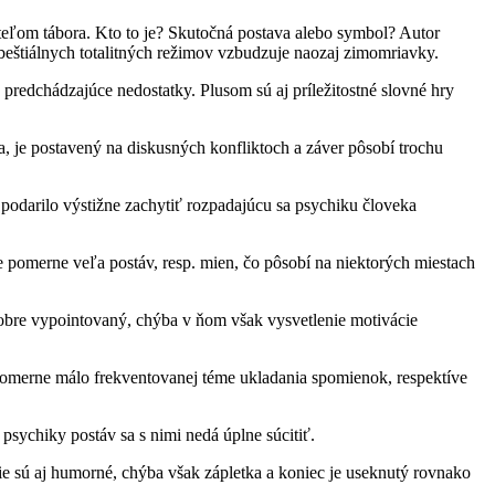
teľom tábora. Kto to je? Skutočná postava alebo symbol? Autor
beštiálnych totalitných režimov vzbudzuje naozaj zimomriavky.
predchádzajúce nedostatky. Plusom sú aj príležitostné slovné hry
íja, je postavený na diskusných konfliktoch a záver pôsobí trochu
a podarilo výstižne zachytiť rozpadajúcu sa psychiku človeka
e pomerne veľa postáv, resp. mien, čo pôsobí na niektorých miestach
 dobre vypointovaný, chýba v ňom však vysvetlenie motivácie
 pomerne málo frekventovanej téme ukladania spomienok, respektíve
psychiky postáv sa s nimi nedá úplne súcitiť.
cie sú aj humorné, chýba však zápletka a koniec je useknutý rovnako