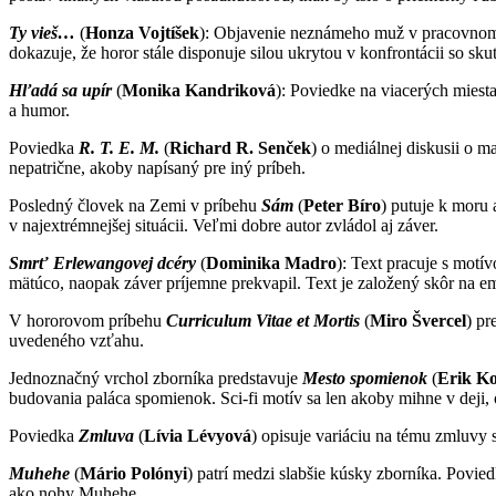
Ty vieš…
(
Honza Vojtíšek
): Objavenie neznámeho muž v pracovnom t
dokazuje, že horor stále disponuje silou ukrytou v konfrontácii so 
Hľadá sa upír
(
Monika Kandriková
): Poviedke na viacerých miest
a humor.
Poviedka
R. T. E. M.
(
Richard R. Senček
) o mediálnej diskusii o m
nepatrične, akoby napísaný pre iný príbeh.
Posledný človek na Zemi v príbehu
Sám
(
Peter Bíro
) putuje k moru 
v najextrémnejšej situácii. Veľmi dobre autor zvládol aj záver.
Smrť Erlewangovej dcéry
(
Dominika Madro
): Text pracuje s motí
mätúco, naopak záver príjemne prekvapil. Text je založený skôr na e
V hororovom príbehu
Curriculum Vitae et Mortis
(
Miro Švercel
) pr
uvedeného vzťahu.
Jednoznačný vrchol zborníka predstavuje
Mesto spomienok
(
Erik Ko
budovania paláca spomienok. Sci-fi motív sa len akoby mihne v deji,
Poviedka
Zmluva
(
Lívia Lévyová
) opisuje variáciu na tému zmluvy 
Muhehe
(
Mário Polónyi
) patrí medzi slabšie kúsky zborníka. Povie
ako nohy Muhehe.