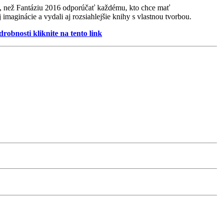
 iné, než Fantáziu 2016 odporúčať každému, kto chce mať
imaginácie a vydali aj rozsiahlejšie knihy s vlastnou tvorbou.
obnosti kliknite na tento link