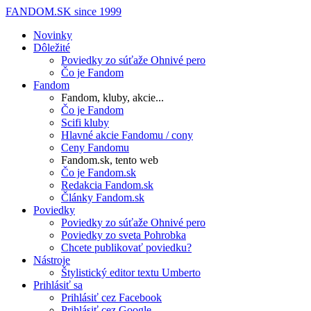
FANDOM.SK
since 1999
Novinky
Dôležité
Poviedky zo súťaže Ohnivé pero
Čo je Fandom
Fandom
Fandom, kluby, akcie...
Čo je Fandom
Scifi kluby
Hlavné akcie Fandomu / cony
Ceny Fandomu
Fandom.sk, tento web
Čo je Fandom.sk
Redakcia Fandom.sk
Články Fandom.sk
Poviedky
Poviedky zo súťaže Ohnivé pero
Poviedky zo sveta Pohrobka
Chcete publikovať poviedku?
Nástroje
Štylistický editor textu Umberto
Prihlásiť sa
Prihlásiť cez Facebook
Prihlásiť cez Google