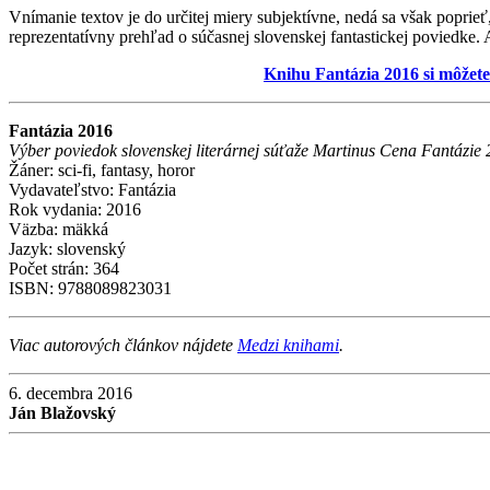
Vnímanie textov je do určitej miery subjektívne, nedá sa však poprie
reprezentatívny prehľad o súčasnej slovenskej fantastickej poviedke. 
Knihu Fantázia 2016 si môžete
Fantázia 2016
Výber poviedok slovenskej literárnej súťaže Martinus Cena Fantázie
Žáner: sci-fi, fantasy, horor
Vydavateľstvo: Fantázia
Rok vydania: 2016
Väzba: mäkká
Jazyk: slovenský
Počet strán: 364
ISBN: 9788089823031
Viac autorových článkov nájdete
Medzi knihami
.
6. decembra 2016
Ján Blažovský