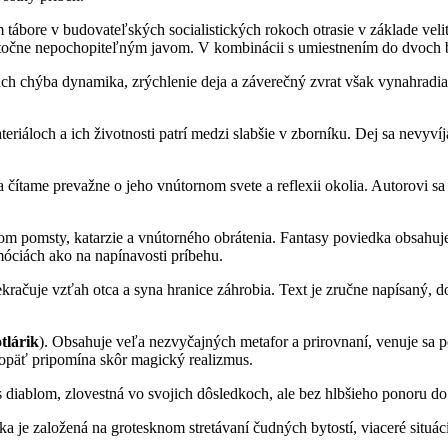
ábore v budovateľských socialistických rokoch otrasie v základe veli
skutočne nepochopiteľným javom. V kombinácii s umiestnením do dvoch 
ach chýba dynamika, zrýchlenie deja a záverečný zvrat však vynahradia 
ateriáloch a ich životnosti patrí medzi slabšie v zborníku. Dej sa nevyv
a čítame prevažne o jeho vnútornom svete a reflexii okolia. Autorovi s
vom pomsty, katarzie a vnútorného obrátenia. Fantasy poviedka obsahuj
móciách ako na napínavosti príbehu.
ekračuje vzťah otca a syna hranice záhrobia. Text je zručne napísaný,
tlárik
). Obsahuje veľa nezvyčajných metafor a prirovnaní, venuje sa
 opäť pripomína skôr magický realizmus.
s diablom, zlovestná vo svojich dôsledkoch, ale bez hlbšieho ponoru do 
dka je založená na grotesknom stretávaní čudných bytostí, viaceré situá