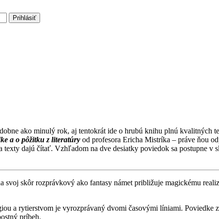
Prihlásiť
dobne ako minulý rok, aj tentokrát ide o hrubú knihu plnú kvalitných t
e a o pôžitku z literatúry
od profesora Ericha Mistríka – práve ňou odp
a texty dajú čítať. Vzhľadom na dve desiatky poviedok sa postupne v s
a svoj skôr rozprávkový ako fantasy námet približuje magickému realiz
giou a rytierstvom je vyrozprávaný dvomi časovými líniami. Poviedke
ostný príbeh.