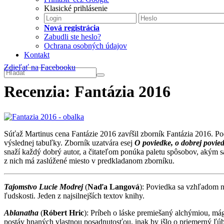
Klasické prihlásenie
Nová registrácia
Zabudli ste heslo?
Ochrana osobných údajov
Kontakt
Zdieľať na
Facebooku
Recenzia: Fantázia 2016
Súťaž Martinus cena Fantázie 2016 zavŕšil zborník Fantázia 2016. Po
výslednej tabuľky. Zborník uzatvára esej
O poviedke, o dobrej poviedk
snaží každý dobrý autor, a čitateľom ponúka paletu spôsobov, akým s
z nich má zaslúžené miesto v predkladanom zborníku.
Tajomstvo Lucie Modrej
(
Naďa Langová
): Poviedka sa vzhľadom n
ľudskosti. Jeden z najsilnejších textov knihy.
Ablanatha
(
Róbert Hric
): Príbeh o láske premiešaný alchýmiou, má
postáv hnaných vlastnou posadnutosťou, inak by išlo o priemerný ľúb