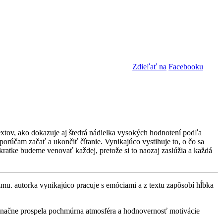
Zdieľať na
Facebooku
extov, ako dokazuje aj štedrá nádielka vysokých hodnotení podľa
orúčam začať a ukončiť čítanie. Vynikajúco vystihuje to, o čo sa
kratke budeme venovať každej, pretože si to naozaj zaslúžia a každá
mu. autorka vynikajúco pracuje s emóciami a z textu zapôsobí hĺbka
 značne prospela pochmúrna atmosféra a hodnovernosť motivácie