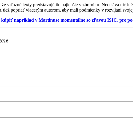
ť, že víťazné texty predstavujú tie najlepšie v zborníku. Neostáva nič
A tiež popriať viacerým autorom, aby mali podmienky v rozvíjaní svojej 
 kúpiť napríklad v Martinuse momentálne so zľavou ISIC, pre podr
 2016