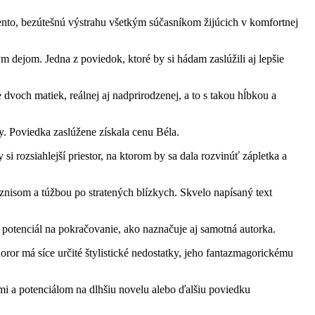
nto, bezútešnú výstrahu všetkým súčasníkom žijúcich v komfortnej
dejom. Jedna z poviedok, ktoré by si hádam zaslúžili aj lepšie
 dvoch matiek, reálnej aj nadprirodzenej, a to s takou hĺbkou a
y. Poviedka zaslúžene získala cenu Béla.
si rozsiahlejší priestor, na ktorom by sa dala rozvinúť zápletka a
znisom a túžbou po stratených blízkych. Skvelo napísaný text
i potenciál na pokračovanie, ako naznačuje aj samotná autorka.
horor má síce určité štylistické nedostatky, jeho fantazmagorickému
mi a potenciálom na dlhšiu novelu alebo ďalšiu poviedku