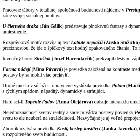
Pracovné tábory v totalitnej spoločnosti budúcnosti nájdeme v
Prestup
zóne svojej sociálnej bubliny.
U čierneho draka
(
Ján Gálik
) predstavuje plnokrvnú fantasy s dyna
umiestnenie.
Rozprávkový motív rozvíja aj text
Labute neplačú
(
Zuska Stožická
precíznosťou, že ide o špičkový text hodný opakovaného čítania. To
Invenčný horor
Strašiak
(
Jozef Harendarčík
) prekvapil desivou záp
Farma nádejí
(
Mína Pávová
) je poviedka založená na kontraste medz
postavy by sa mohli viac prejaviť.
Druhé miesto v súťaži si oprávnene vyslúžila poviedka
Potom
(
Marti
s rýchlym spádom, nápaditý, dynamický a strhujúci.
Hard sci-fi
Topenie ľadov
(
Anna Olejárová
) opisuje interakciu ume
Nejednoznačnosť svetov reality a snov privádza postavy poviedky
Pe
svetu to ale neuberá na strašidelnosti. Nezvyčajné je aj voľné prepo
Zborník uzatvára poviedka
Kosti, kostry, kostlivci
(
Janka Javorka
),
z rozpolteného sveta budúcnosti.