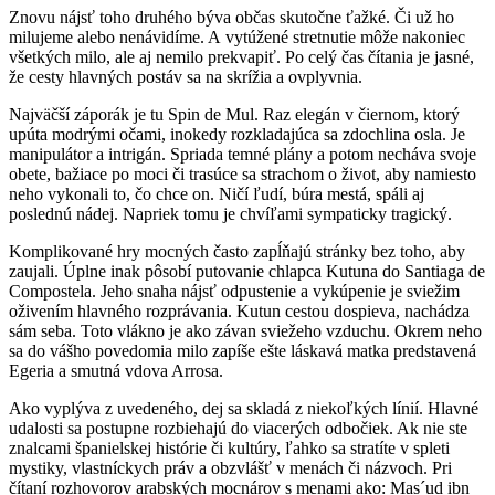
Znovu nájsť toho druhého býva občas skutočne ťažké. Či už ho
milujeme alebo nenávidíme. A vytúžené stretnutie môže nakoniec
všetkých milo, ale aj nemilo prekvapiť. Po celý čas čítania je jasné,
že cesty hlavných postáv sa na skrížia a ovplyvnia.
Najväčší záporák je tu Spin de Mul. Raz elegán v čiernom, ktorý
upúta modrými očami, inokedy rozkladajúca sa zdochlina osla. Je
manipulátor a intrigán. Spriada temné plány a potom necháva svoje
obete, bažiace po moci či trasúce sa strachom o život, aby namiesto
neho vykonali to, čo chce on. Ničí ľudí, búra mestá, spáli aj
poslednú nádej. Napriek tomu je chvíľami sympaticky tragický.
Komplikované hry mocných často zapĺňajú stránky bez toho, aby
zaujali. Úplne inak pôsobí putovanie chlapca Kutuna do Santiaga de
Compostela. Jeho snaha nájsť odpustenie a vykúpenie je sviežim
oživením hlavného rozprávania. Kutun cestou dospieva, nachádza
sám seba. Toto vlákno je ako závan sviežeho vzduchu. Okrem neho
sa do vášho povedomia milo zapíše ešte láskavá matka predstavená
Egeria a smutná vdova Arrosa.
Ako vyplýva z uvedeného, dej sa skladá z niekoľkých línií. Hlavné
udalosti sa postupne rozbiehajú do viacerých odbočiek. Ak nie ste
znalcami španielskej histórie či kultúry, ľahko sa stratíte v spleti
mystiky, vlastníckych práv a obzvlášť v menách či názvoch. Pri
čítaní rozhovorov arabských mocnárov s menami ako: Mas´ud ibn