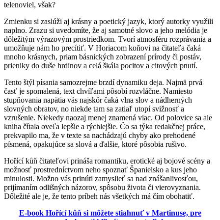
telenoviel, však?
Zmienku si zaslúži aj krásny a poetický jazyk, ktorý autorky využili
naplno. Zrazu si uvedomíte, že aj samotné slovo a jeho melódia je
dôležitým výrazovým prostriedkom. Tvorí atmosféru rozprávania a
umožňuje nám ho precítiť. V Horiacom koňovi na čitateľa čaká
mnoho krásnych, priam básnických zobrazení prírody či postáv,
prieniky do duše hrdinov a celá škála pocitov a citových pnutí.
Tento štýl písania samozrejme brzdí dynamiku deja. Najmä prvá
časť je spomalená, text chvíľami pôsobí rozvláčne. Namiesto
stupňovania napätia vás najskôr čaká vlna slov a nádherných
slovných obratov, no niekde tam sa zatiaľ utopí svižnosť a
vzrušenie. Niekedy naozaj menej znamená viac. Od polovice sa ale
kniha čítala oveľa lepšie a rýchlejšie. Čo sa týka redakčnej práce,
prekvapilo ma, že v texte sa nachádzajú chyby ako prehodené
písmená, opakujúce sa slová a ďalšie, ktoré pôsobia rušivo.
Hořící kůň čitateľovi prináša romantiku, erotické aj bojové scény a
možnosť prostredníctvom neho spoznať Španielsko a kus jeho
minulosti. Možno vás prinúti zamyslieť sa nad znášanlivosťou,
prijímaním odlišných názorov, spôsobu života či vierovyznania.
Dôležité ale je, že tento príbeh nás všetkých má čím obohatiť.
E-book Hořící kůň si môžete stiahnuť v Martinuse, pre