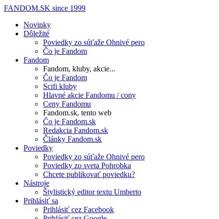
FANDOM.SK
since 1999
Novinky
Dôležité
Poviedky zo súťaže Ohnivé pero
Čo je Fandom
Fandom
Fandom, kluby, akcie...
Čo je Fandom
Scifi kluby
Hlavné akcie Fandomu / cony
Ceny Fandomu
Fandom.sk, tento web
Čo je Fandom.sk
Redakcia Fandom.sk
Články Fandom.sk
Poviedky
Poviedky zo súťaže Ohnivé pero
Poviedky zo sveta Pohrobka
Chcete publikovať poviedku?
Nástroje
Štylistický editor textu Umberto
Prihlásiť sa
Prihlásiť cez Facebook
Prihlásiť cez Google