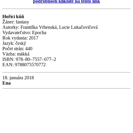
podrobnosti kliknite na tento link
Hořící kůň
Žáner: fantasy
Autorky: Františka Vrbenská, Lucie Lukačovičová
Vydavateľstvo: Epocha
Rok vydania: 2017
Jazyk: český
Počet strán: 440
Väzba: mäkká
ISBN: 978–80–7557–077–2
EAN: 9788075570772
18. januára 2018
Ena