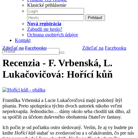
Klasické prihlásenie
Prihlásiť
Nová registrácia
Zabudli ste heslo?
Ochrana osobných údajov
Kontakt
Zdieľať na
Facebooku
Zdieľať na
Facebooku
Recenzia - F. Vrbenská, L.
Lukačovičová: Hořící kůň
Františka Vrbenská a Lucie Lukačovičová majú podobný štýl
písania. Preto spolupráca týchto dvoch autoriek nikoho veľmi
neprekvapila. Jednoducho… dámy okolo seba chodili tak dlho, až
sa spolčili za účelom duševného obohatenia čitateľov fantasy.
Ich počin je od počiatku ostro sledovaný. Verím, že aj vy budete po
knihe
Hořící kůň
siahať so zvedavosťou a s očakávaním, čo pre nás