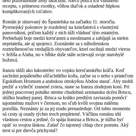
tieto pozoruhodné ženy ukuchtili. Niečo podľa ich vlastného
receptu, s prímesou exotiky, vôňou diaľok a osladené štipkou
komplikovaných vzťahov.
Román je situovaný do Španielska na začiatku 11. storočia.
Pyrenejský polostrov je rozdelený na kniežatstvá s vlastnými
panovníkmi, pričom každý z nich túži vládnuť tým ostatným.
Prebiehajú boje medzi kresťanmi a moslimami a zabíjajú sa nielen
nepriatelia, ale aj spojenci. Zoznámite sa s náboženskou
roztrieštenosťou vtedajších obyvateľov, ktorí oscilujú medzi vierou
v Ježiša a Alaha, no v hĺbke duše stále uctievajú svoje starobylé
božstvá.
Iranzu slúži ako lukostrelec vo vojsku kresťanského kráľa. Keď
zachráni popáleného ušľachtilého koňa, začne sa o neho s priateľom
Egokiñom Hromom a arabskou otrokyňou Abdou starať. Aby mohli
prežiť a vyliečiť zranené zviera, stane sa Iranzu zlodejom koní. Pri
jednej pracovnej potulke stretne chudobnú zemiansku dcéru Briscu,
slúžku hradnej panej. Brisca sa krátko predtým zaviazala pomôcť
tajomnému mužovi v čiernom, no sľub kvôli svojmu milému
porušila. Neznámy ju za jej zradu prenasleduje. Od tohto momentu
sú cesty aj osudy týchto troch prepletené. Väčšinu románu idú
vlastnou cestou a jediné, čo spája Iranzua a Briscu, je túžba byť
opäť so svojou láskou. Zatiaľ čo tajomný chlap chce pomstu. Aký
trest si pre dievča prichystal?