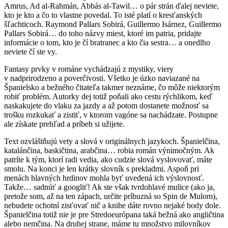
Amrus, Ad al-Rahmán, Abbás al-Tawil… o pár strán ďalej neviete,
kto je kto a čo to vlastne povedal. To isté platí o kresťanských
šľachticoch. Raymond Pallars Sobirá, Guillermo Isárnez, Guillermo
Pallars Sobirá… do toho názvy miest, ktoré im patria, pridajte
informácie o tom, kto je čí bratranec a kto čia sestra… a onedlho
neviete čí ste vy.
Fantasy prvky v románe vychádzajú z mystiky, viery
v nadprirodzeno a poverčivosti. Všetko je úzko naviazané na
Španielsko a bežného čitateľa takmer neznáme, čo môže niektorým
robiť problém. Autorky dej totiž poňali ako cestu rýchlikom, keď
naskakujete do vlaku za jazdy a až potom dostanete možnosť sa
trošku rozkukať a zistiť, v ktorom vagóne sa nachádzate. Postupne
ale získate prehľad a príbeh si užijete.
Text ozvláštňujú vety a slová v originálnych jazykoch. Španielčina,
katalánčina, baskičtina, arabčina… robia román výnimočným. Ak
patríte k tým, ktorí radi vedia, ako cudzie slová vyslovovať, máte
smolu. Na konci je len krátky slovník s prekladmi. Aspoň pri
menách hlavných hrdinov mohla byť uvedená ich výslovnosť.
Takže… sadnúť a googliť! Ak ste však tvrdohlavé mulice (ako ja,
pretože som, až na ten zápach, určite príbuzná so Spin de Mulom),
nebudete ochotní zisťovať nič a knihe dáte rovno nejaké body dole.
Španielčina totiž nie je pre Stredoeurópana taká bežná ako angličtina
alebo nemčina. Na druhej strane, máme tu množstvo milovníkov