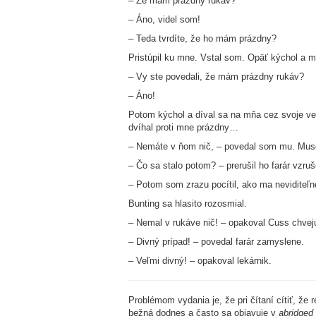
– Že mám prázdny rukáv?
– Áno, videl som!
– Teda tvrdíte, že ho mám prázdny?
Pristúpil ku mne. Vstal som. Opäť kýchol a m
– Vy ste povedali, že mám prázdny rukáv?
– Áno!
Potom kýchol a díval sa na mňa cez svoje veľk
dvíhal proti mne prázdny…
– Nemáte v ňom nič, – povedal som mu. Musel
– Čo sa stalo potom? – prerušil ho farár vzru
– Potom som zrazu pocítil, ako ma neviditeľné
Bunting sa hlasito rozosmial.
– Nemal v rukáve nič! – opakoval Cuss chvejú
– Divný prípad! – povedal farár zamyslene.
– Veľmi divný! – opakoval lekárnik.
Problémom vydania je, že pri čítaní cítiť, že
bežná dodnes a často sa objavuje v
abridged