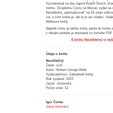
Vyznamenal sa ňou najmä Rudolf Štroch, ktor
tretinu. Dvojdielnu
Cestu na Mesiac
vydal na n
Neviditeľný „optimalizovali“ na 43 strán veľko
vie, o čom kniha je, ale to je asi všetko. V
Wellsove knihy.
Napriek tomu aj takéto knihy patria do fondu 
v takejto podobe je dostupná vo formáte PDF 
E-knihu Neviditeľný si môž
Údaje o knihe
Neviditeľný
Žáner: scifi
Autor: Herbert George Wells
Vydavateľstvo: Zabudnuté knihy
Rok vydania: 2023
Jazyk: slovenský
Počet strán: 52
Igor Čonka
Zdroj informácií