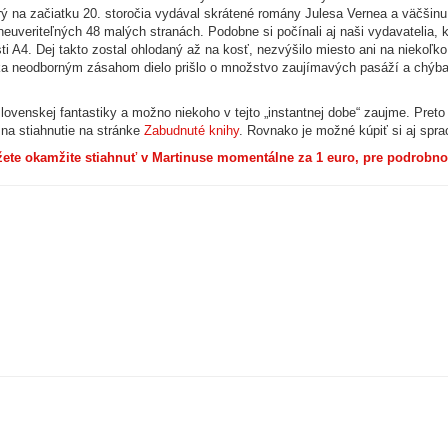
ý na začiatku 20. storočia vydával skrátené romány Julesa Vernea a väčšinu
euveriteľných 48 malých stranách. Podobne si počínali aj naši vydavatelia, k
sti A4. Dej takto zostal ohlodaný až na kosť, nezvýšilo miesto ani na niekoľko 
ďaka neodborným zásahom dielo prišlo o množstvo zaujímavých pasáží a chýba 
slovenskej fantastiky a možno niekoho v tejto „instantnej dobe“ zaujme. Preto
na stiahnutie na stránke
Zabudnuté knihy
. Rovnako je možné kúpiť si aj spr
ete okamžite stiahnuť v Martinuse momentálne za 1 euro, pre podrobnosti