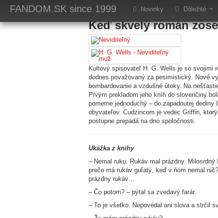
Prvé vydanie knihy
FANDOM.SK
since 1999
Novinky
Dôležité
Keď skvelý román zose
Kultový spisovateľ H. G. Wells je so svojimi
dodnes považovaný za pesimistický. Nové vyn
bombardovanie a vzdušné útoky. Na nešťastie 
Prvým prekladom jeho kníh do slovenčiny bo
pomerne jednoduchý – do zapadnutej dediny 
obyvateľov. Cudzincom je vedec Griffin, kto
postupne prepadá na dno spoločnosti.
Ukážka z knihy
– Nemal ruku. Rukáv mal prázdny. Milosrdný B
prečo má rukáv guľatý, keď v ňom nemal nič?
prázdny rukáv…
– Čo potom? – pýtal sa zvedavý farár.
– To je všetko. Nepovedal ani slova a strčil 