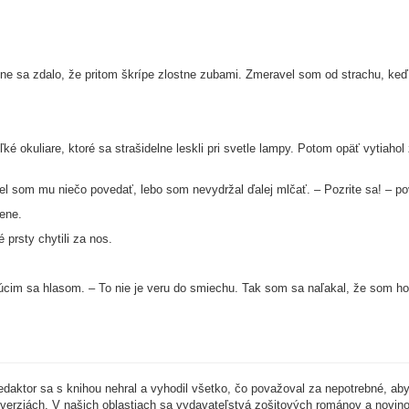
ne sa zdalo, že pritom škrípe zlostne zubami. Zmeravel som od strachu, keď 
é okuliare, ktoré sa strašidelne leskli pri svetle lampy. Potom opäť vytiaho
 som mu niečo povedať, lebo som nevydržal ďalej mlčať. – Pozrite sa! – po
šene.
 prsty chytili za nos.
cim sa hlasom. – To nie je veru do smiechu. Tak som sa naľakal, že som ho 
 redaktor sa s knihou nehral a vyhodil všetko, čo považoval za nepotrebné, aby
verziách. V našich oblastiach sa vydavateľstvá zošitových románov a novinový