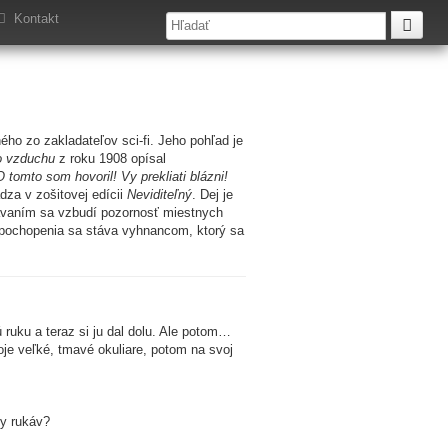
venčine
Kontakt
ho zo zakladateľov sci-fi. Jeho pohľad je
o vzduchu
z roku 1908 opísal
O tomto som hovoril! Vy prekliati blázni!
za v zošitovej edícii
Neviditeľný
. Dej je
ávaním sa vzbudí pozornosť miestnych
a pochopenia sa stáva vyhnancom, ktorý sa
ruku a teraz si ju dal dolu. Ale potom…
e veľké, tmavé okuliare, potom na svoj
ny rukáv?