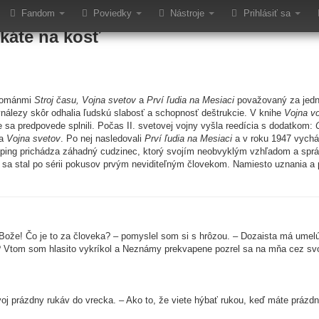
 H. G. Wellsa Neviditeľný v slo
Fandom
Poviedky
Nástroje
Prihlásiť sa
káte na kosť
 románmi
Stroj času, Vojna svetov
a
Prví ľudia na Mesiaci
považovaný za jedné
álezy skôr odhalia ľudskú slabosť a schopnosť deštrukcie. V knihe
Vojna v
sa predpovede splnili. Počas II. svetovej vojny vyšla reedícia s dodatkom:
la
Vojna svetov
. Po nej nasledovali
Prví ľudia na Mesiaci
a v roku 1947 vychád
Iping prichádza záhadný cudzinec, ktorý svojím neobvyklým vzhľadom a spr
rý sa stal po sérii pokusov prvým neviditeľným človekom. Namiesto uznania 
ože! Čo je to za človeka? – pomyslel som si s hrôzou. – Dozaista má umelú 
 Vtom som hlasito vykríkol a Neznámy prekvapene pozrel sa na mňa cez svoj
svoj prázdny rukáv do vrecka. – Ako to, že viete hýbať rukou, keď máte prázd