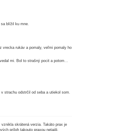
sa blížil ku mne.
l z vrecka rukáv a pomaly, veľmi pomaly ho
vedal mi. Bol to strašný pocit a potom…
v strachu odstrčil od seba a utiekol som.
 vznikla skrátená verzia. Takáto prax je
ch príloh takouto praxou netajili.