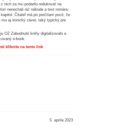
 z nich sa mu podarilo redukovať na
torí nenechali nič náhode a text románu
kapitol. Čitateľ má po prečítaní pocit, že
mu aj ironický záver, taký typický pre
 ju OZ Zabudnuté knihy digitalizovalo a
acovaný e-book:
 kliknite na tento link
5. apríla 2023