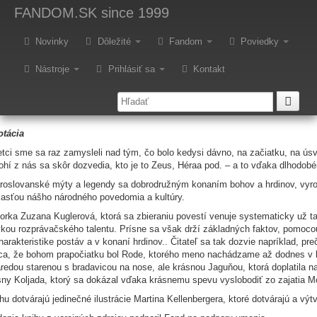
redstavujeme - Zuzana Kuglero
FANDOM.SK
since 1999
egendy
Novinky
Dôležité
Fandom
Poviedky
Nástroje
Prihlásiť sa
Kontakt
rieľaná slovenská autorka Zuzana Kuglerová potešila najmä mladších fa
ednedávnom vyšla vo vydavateľstve Daxe.
otácia
tci sme sa raz zamysleli nad tým, čo bolo kedysi dávno, na začiatku, na úsvi
hí z nás sa skôr dozvedia, kto je to Zeus, Héraa pod. – a to vďaka dlhodo
roslovanské mýty a legendy sa dobrodružným konaním bohov a hrdinov, vyr
asťou nášho národného povedomia a kultúry.
orka Zuzana Kuglerová, ktorá sa zbieraniu povestí venuje systematicky už t
kou rozprávačského talentu. Prísne sa však drží základných faktov, pomocou 
harakteristike postáv a v konaní hrdinov.. Čitateľ sa tak dozvie napríklad, p
ca, že bohom prapočiatku bol Rode, ktorého meno nachádzame až dodnes v ko
redou starenou s bradavicou na nose, ale krásnou Jaguňou, ktorá doplatila 
ny Koljada, ktorý sa dokázal vďaka krásnemu spevu vyslobodiť zo zajatia M
hu dotvárajú jedinečné ilustrácie Martina Kellenbergera, ktoré dotvárajú a vý