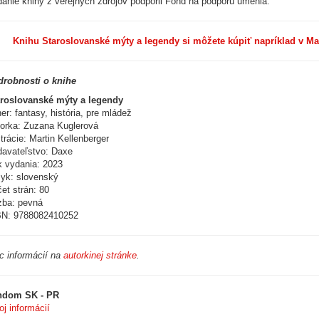
anie knihy z verejných zdrojov podporil Fond na podporu umenia.
Knihu Staroslovanské mýty a legendy si môžete kúpiť napríklad v Mar
drobnosti o knihe
roslovanské mýty a legendy
er: fantasy, história, pre mládež
orka: Zuzana Kuglerová
strácie: Martin Kellenberger
avateľstvo: Daxe
 vydania: 2023
yk: slovenský
et strán: 80
ba: pevná
BN: 9788082410252
c informácií na
autorkinej stránke
.
ndom SK - PR
oj informácií