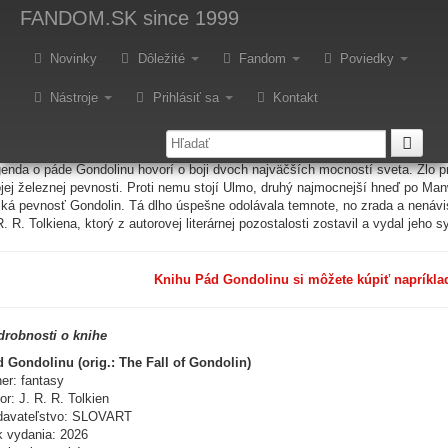
redstavujeme - J. R. R. Tolkien
FANDOM.SK
since 1999
Novinky
Dôležité
Fandom
Poviedky
ýchto dňoch prvý raz vyšiel v slovenčine samostatný príbeh zo sveta Pána
istopher Tolkien.
Nástroje
Prihlásiť sa
Kontakt
otácia
enda o páde Gondolinu hovorí o boji dvoch najväčších mocností sveta. Zlo p
jej železnej pevnosti. Proti nemu stojí Ulmo, druhý najmocnejší hneď po M
ská pevnosť Gondolin. Tá dlho úspešne odolávala temnote, no zrada a nenávisť
R. R. Tolkiena, ktorý z autorovej literárnej pozostalosti zostavil a vydal jeho s
Knihu Pád Gondolinu si môžete kúpiť napríklad 
drobnosti o knihe
 Gondolinu (orig.: The Fall of Gondolin)
er: fantasy
or: J. R. R. Tolkien
davateľstvo: SLOVART
 vydania: 2026