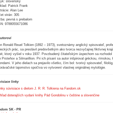
yk: slovenský
klad: Patrick Frank
strácie: Alan Lee
et strán: 305
ba: pevná s prebalom
BN: 9788055671086
utorovi
n Ronald Reuel Tolkien (1892 – 1973), svetoznámy anglický spisovateľ, profes
eckých prác, sa preslávil predovšetkým ako tvorca nezvyčajnej fiktívnej kr
it, ktorý vyšiel v roku 1937. Povzbudený čitateľským úspechom sa rozhodol p
 Prsteňov a Silmarillion. Pri ich písaní sa autor inšpiroval gréckou, rímsko
endami. V jeho dielach sa prejavilo všetko, čím bol: tvorivý spisovateľ, filológ
právačské tajomstvo spočíva vo vytvorení vlastnej originálnej mytológie.
isiace linky
nky súvisiace s dielom J. R. R. Tolkiena na Fandom.sk
hľad doterajších vydaní knihy Pád Gondolinu v češtine a slovenčine
ndom SK - PR