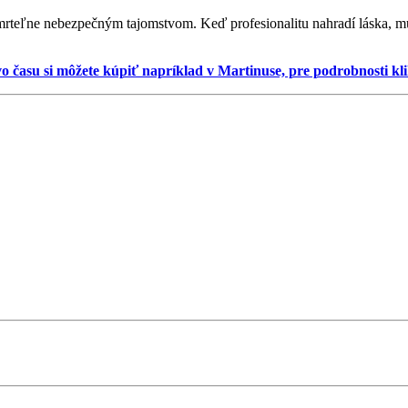
mrteľne nebezpečným tajomstvom. Keď profesionalitu nahradí láska, musí
o času si môžete kúpiť napríklad v Martinuse, pre podrobnosti klik