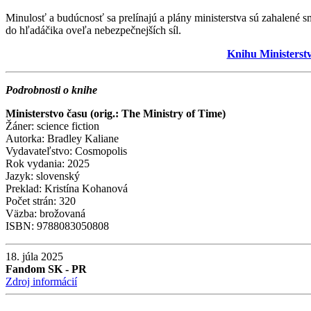
Minulosť a budúcnosť sa prelínajú a plány ministerstva sú zahalené s
do hľadáčika oveľa nebezpečnejších síl.
Knihu Ministerstv
Podrobnosti o knihe
Ministerstvo času (orig.: The Ministry of Time)
Žáner: science fiction
Autorka: Bradley Kaliane
Vydavateľstvo: Cosmopolis
Rok vydania: 2025
Jazyk: slovenský
Preklad: Kristína Kohanová
Počet strán: 320
Väzba: brožovaná
ISBN: 9788083050808
18. júla 2025
Fandom SK - PR
Zdroj informácií