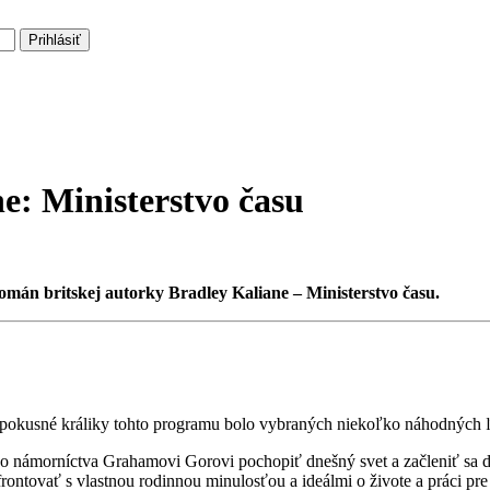
Prihlásiť
e: Ministerstvo času
omán britskej autorky Bradley Kaliane – Ministerstvo času.
pokusné králiky tohto programu bolo vybraných niekoľko náhodných ľudí
ého námorníctva Grahamovi Gorovi pochopiť dnešný svet a začleniť sa do
tovať s vlastnou rodinnou minulosťou a ideálmi o živote a práci pre 