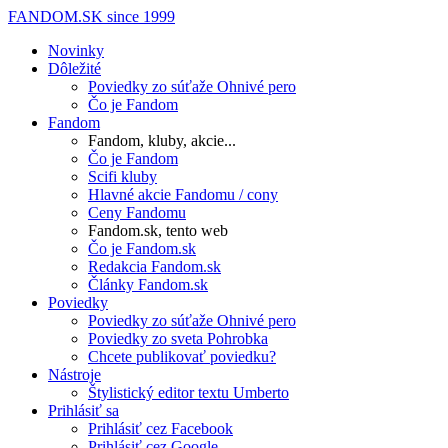
FANDOM.SK
since 1999
Novinky
Dôležité
Poviedky zo súťaže Ohnivé pero
Čo je Fandom
Fandom
Fandom, kluby, akcie...
Čo je Fandom
Scifi kluby
Hlavné akcie Fandomu / cony
Ceny Fandomu
Fandom.sk, tento web
Čo je Fandom.sk
Redakcia Fandom.sk
Články Fandom.sk
Poviedky
Poviedky zo súťaže Ohnivé pero
Poviedky zo sveta Pohrobka
Chcete publikovať poviedku?
Nástroje
Štylistický editor textu Umberto
Prihlásiť sa
Prihlásiť cez Facebook
Prihlásiť cez Google