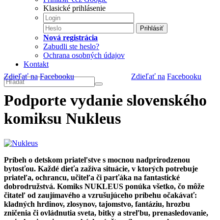
Klasické prihlásenie
Prihlásiť
Nová registrácia
Zabudli ste heslo?
Ochrana osobných údajov
Kontakt
Zdieľať na
Facebooku
Zdieľať na
Facebooku
Podporte vydanie slovenského
komiksu Nukleus
Príbeh o detskom priateľstve s mocnou nadprirodzenou
bytosťou. Každé dieťa zažíva situácie, v ktorých potrebuje
priateľa, ochrancu, učiteľa či parťáka na fantastické
dobrodružstvá. Komiks NUKLEUS ponúka všetko, čo môže
čitateľ od zaujímavého a vzrušujúceho príbehu očakávať:
kladných hrdinov, zlosynov, tajomstvo, fantáziu, hrozbu
zničenia či ovládnutia sveta, bitky a streľbu, prenasledovanie,