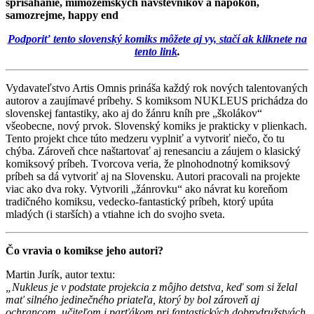
sprisahanie, mimozemských návštevníkov a napokon,
samozrejme, happy end
Podporiť tento slovenský komiks môžete aj vy, stačí ak kliknete na
tento link
.
Vydavateľstvo Artis Omnis prináša každý rok nových talentovaných
autorov a zaujímavé príbehy. S komiksom NUKLEUS prichádza do
slovenskej fantastiky, ako aj do žánru kníh pre „školákov“
všeobecne, nový prvok. Slovenský komiks je prakticky v plienkach.
Tento projekt chce túto medzeru vyplniť a vytvoriť niečo, čo tu
chýba. Zároveň chce naštartovať aj renesanciu a záujem o klasický
komiksový príbeh. Tvorcova veria, že plnohodnotný komiksový
príbeh sa dá vytvoriť aj na Slovensku. Autori pracovali na projekte
viac ako dva roky. Vytvorili „žánrovku“ ako návrat ku koreňom
tradičného komiksu, vedecko-fantastický príbeh, ktorý upúta
mladých (i starších) a vtiahne ich do svojho sveta.
Čo vravia o komikse jeho autori?
Martin Jurík, autor textu:
„Nukleus je v podstate projekcia z môjho detstva, keď som si želal
mať silného jedinečného priateľa, ktorý by bol zároveň aj
ochrancom, učiteľom i parťákom pri fantastických dobrodružstvách.