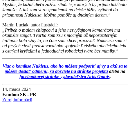
Myslím, že každé dieťa zažíva situácie, v ktorých by prijalo takéhoto
kamoša. A tak som si zo spomienok na detské túžby vytiahol do
prítomnosti Nukleusa. Možno pomôže aj dnešným deťom.“
Martin Luciak, autor ilustrácií:
„Príbeh o malom chlapcovi a jeho nezvyčajnom kamarátovi ma
okamžite zaujal. Tvorba komiksu s mocným až neporaziteľným
hrdinom bolo vždy to, na čom som chcel pracovať. Nukleusa som si
od prvých chvíľ predstavoval ako spojenie ľudského atletického tela
s ostrými kryštálmi a jednoduchej robotickej tváre bez mimiky.“
Viac o komikse Nukleus, ako ho môžete podporiť aj vy a akú za to
môžete dostať odmenu, sa dozviete na stránke projektu
alebo na
facebookovej stránke vydavateľstva Artis Omnis
.
14. marca 2024
Fandom SK - PR
Zdroj informácií