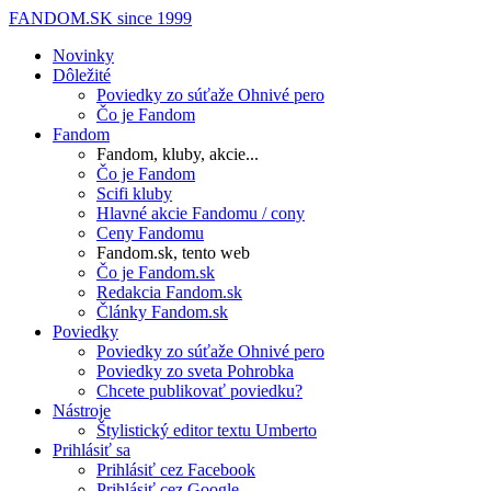
FANDOM.SK
since 1999
Novinky
Dôležité
Poviedky zo súťaže Ohnivé pero
Čo je Fandom
Fandom
Fandom, kluby, akcie...
Čo je Fandom
Scifi kluby
Hlavné akcie Fandomu / cony
Ceny Fandomu
Fandom.sk, tento web
Čo je Fandom.sk
Redakcia Fandom.sk
Články Fandom.sk
Poviedky
Poviedky zo súťaže Ohnivé pero
Poviedky zo sveta Pohrobka
Chcete publikovať poviedku?
Nástroje
Štylistický editor textu Umberto
Prihlásiť sa
Prihlásiť cez Facebook
Prihlásiť cez Google